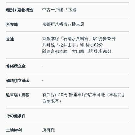
中古一戸建 / 木造
種別 / 建物構造
京都府
八幡市
八幡吉原
所在地
京阪本線
「
石清水八幡宮
」駅 徒歩38分
交通
片町線
「
松井山手
」駅 徒歩62分
阪急京都本線
「
大山崎
」駅 徒歩98分
-
修繕積立金
-
修繕積立基金
有(1台) / 0円 普通車1台駐車可能（車種によ
駐車場 / 月額
る制限有）
その他条件
所有権
土地権利