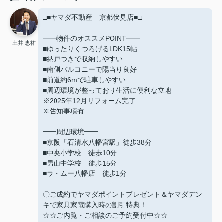
□■ヤマダ不動産 京都伏見店■□
━━物件のオススメPOINT━━
土井 恵祐
■ゆったりくつろげるLDK15帖
■納戸つきで収納しやすい
■南側バルコニーで陽当り良好
■前道約6mで駐車しやすい
■周辺環境が整っており生活に便利な立地
※2025年12月リフォーム完了
※告知事項有
━━周辺環境━━
■京阪「石清水八幡宮駅」徒歩38分
■中央小学校 徒歩10分
■男山中学校 徒歩15分
■ラ・ムー八幡店 徒歩1分
〇ご成約でヤマダポイントプレゼント＆ヤマダデン
キで家具家電購入時の割引特典！
☆☆ご内覧・ご相談のご予約受付中☆☆