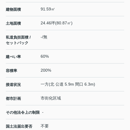
91.59㎡
建物面積
24.46坪(80.87㎡)
土地面積
-/無
私道負担面積 /
セットバック
60%
建ぺい率
200%
容積率
一方(北 公道 5.9m 間口 6.3m)
接道状況
市街化区域
都市計画
-
その他法令上の制限
不要
国土法届出要否