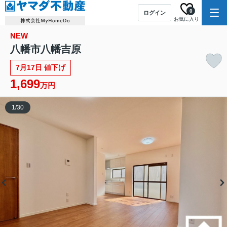
0
ログイン
お気に入り
NEW
八幡市八幡吉原
7月17日 値下げ
1,699
万円
1
/
30