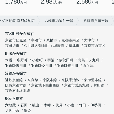
1,780
2,980
2,580
万円
万円
万円
ダ不動産 京都伏見店
八幡市の物件一覧
八幡市八幡吉原
市区町村から探す
京都市伏見区
宇治市
八幡市
京都市南区
大津市
京田辺市
久世郡久御山町
城陽市
草津市
京都市西京区
町名から探す
木幡
広野町
小倉町
宇治
伊勢田町
向島二ノ丸町
羽束師古川町
羽束師菱川町
羽束師鴨川町
五ケ庄
沿線から探す
近鉄京都線
奈良線
京阪本線
京阪宇治線
東海道本線
阪急京都本線
京都地下鉄東西線
京都市営烏丸線
片町線
京阪石山坂本線
駅から探す
六地蔵
石田
桃山
木幡
伏見
小倉
竹田
伊勢田
ＪＲ小倉
墨染