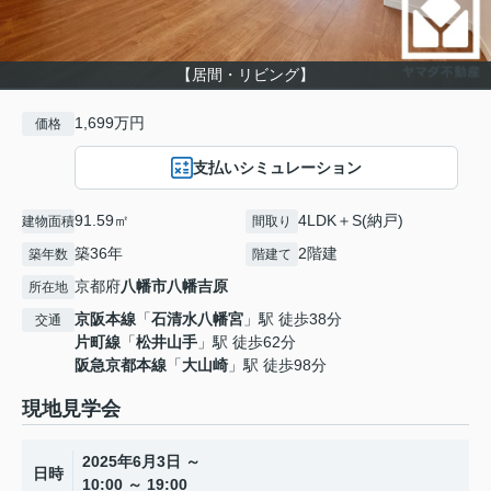
【居間・リビング】
1,699万円
価格
支払いシミュレーション
91.59㎡
4LDK＋S(納戸)
建物面積
間取り
築36年
2階建
築年数
階建て
京都府
八幡市
八幡吉原
所在地
京阪本線
「
石清水八幡宮
」駅 徒歩38分
交通
片町線
「
松井山手
」駅 徒歩62分
阪急京都本線
「
大山崎
」駅 徒歩98分
現地見学会
2025年6月3日 ～
日時
10:00 ～ 19:00