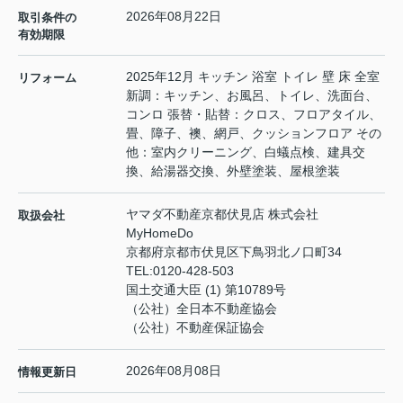
2026年08月22日
取引条件の
有効期限
2025年12月 キッチン 浴室 トイレ 壁 床 全室
リフォーム
新調：キッチン、お風呂、トイレ、洗面台、
コンロ 張替・貼替：クロス、フロアタイル、
畳、障子、襖、網戸、クッションフロア その
他：室内クリーニング、白蟻点検、建具交
換、給湯器交換、外壁塗装、屋根塗装
ヤマダ不動産京都伏見店 株式会社
取扱会社
MyHomeDo
京都府京都市伏見区下鳥羽北ノ口町34
TEL:
0120-428-503
国土交通大臣 (1) 第10789号
（公社）全日本不動産協会
（公社）不動産保証協会
2026年08月08日
情報更新日