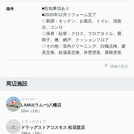
■告知事項あり
備考
■2025年12月リフォーム完了
◇新調：キッチン、お風呂、トイレ、洗面
台、コンロ
◇張替・貼替：クロス、フロアタイル、畳、
障子、襖、網戸、クッションフロア
◇その他：室内クリーニング、白蟻点検、建
具交換、給湯器交換、外壁塗装、屋根塗装
情報の見方
周辺施設
スーパー
LAMU(ラムー)八幡店
10ｍ（1分）
ドラッグストア
ドラッグストアコスモス 松花堂店
199ｍ（3分）