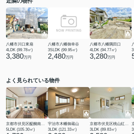
近隣の物件
八幡市川口東扇
八幡市八幡御幸谷
八幡市八幡隅田口
4LDK (99.78㎡)
3SLDK (99.95㎡)
4LDK (94.77㎡)
3
3,380
2,480
3,280
万円
万円
万円
よく見られている物件
京都市伏見区醍醐南端山町
宇治市木幡御蔵山
京都市伏見区桃山紅雪町
5LDK (105.30㎡)
3LDK (121.33㎡)
3LDK (89.83㎡)
3