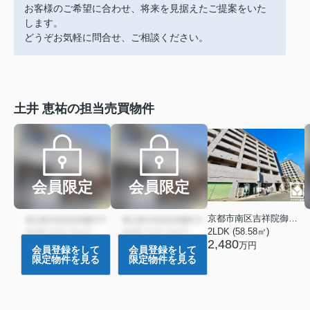
お客様のご希望に合わせ、将来を見据えたご提案をいた
します。
どうぞお気軽に問合せ、ご相談ください。
土井 恵祐の担当売買物件
会員限定
会員限定
京都市南区吉祥院御池町
2LDK (58.58㎡)
2,480
万円
会員登録をして
会員登録をして
限定物件を見る
限定物件を見る