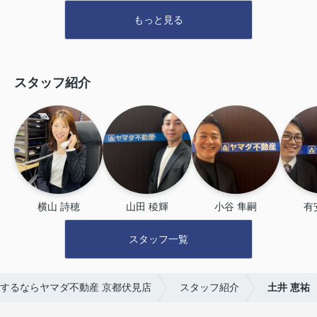
もっと見る
スタッフ紹介
横山 詩穂
山田 稜輝
⼩⾕ 隼嗣
有
スタッフ一覧
するならヤマダ不動産 京都伏見店
スタッフ紹介
土井 恵祐