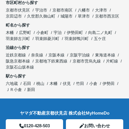
市区町村から探す
京都市伏見区
宇治市
京都市南区
八幡市
大津市
京田辺市
久世郡久御山町
城陽市
草津市
京都市西京区
町名から探す
木幡
広野町
小倉町
宇治
伊勢田町
向島二ノ丸町
羽束師古川町
羽束師菱川町
羽束師鴨川町
五ケ庄
沿線から探す
近鉄京都線
奈良線
京阪本線
京阪宇治線
東海道本線
阪急京都本線
京都地下鉄東西線
京都市営烏丸線
片町線
京阪石山坂本線
駅から探す
六地蔵
石田
桃山
木幡
伏見
竹田
小倉
伊勢田
ＪＲ小倉
新田
ヤマダ不動産京都伏見店 株式会社MyHomeDo
0120-428-503
お問い合わせ