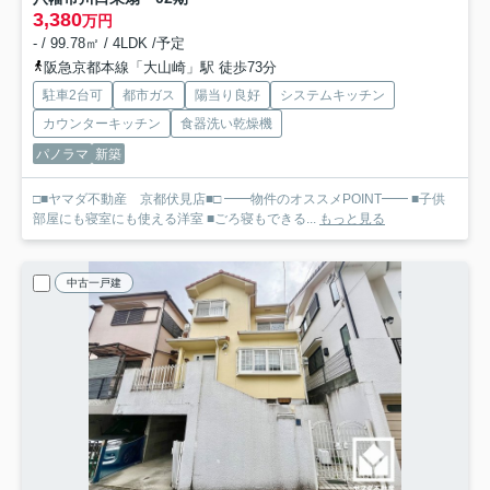
3,380
万円
- / 99.78㎡ / 4LDK /予定
阪急京都本線「大山崎」駅 徒歩73分
駐車2台可
都市ガス
陽当り良好
システムキッチン
カウンターキッチン
食器洗い乾燥機
パノラマ
新築
□■ヤマダ不動産 京都伏見店■□ ━━物件のオススメPOINT━━ ■子供
部屋にも寝室にも使える洋室 ■ごろ寝もできる...
もっと見る
中古一戸建