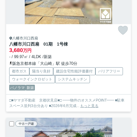
八幡市川口西扇
八幡市川口西扇 01期 1号棟
3,680
万円
- / 99.97㎡ / 4LDK /新築
阪急京都本線「大山崎」駅 徒歩70分
都市ガス
陽当り良好
建設住宅性能評価書付
バリアフリー
ウォークインクロゼット
システムキッチン
パノラマ
新築
□■ヤマダ不動産 京都伏見店■□ ━━物件のオススメPOINT━━ ■駐車
スペース並列3台分あり ■2026年6月完成...
もっと見る
中古一戸建