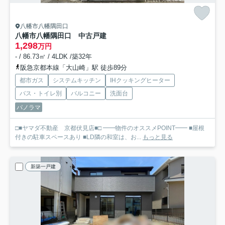
八幡市八幡隅田口
八幡市八幡隅田口 中古戸建
1,298
万円
- / 86.73㎡ / 4LDK /築32年
阪急京都本線「大山崎」駅 徒歩89分
都市ガス
システムキッチン
IHクッキングヒーター
バス・トイレ別
バルコニー
洗面台
パノラマ
□■ヤマダ不動産 京都伏見店■□ ━━物件のオススメPOINT━━ ■屋根
付きの駐車スペースあり ■LD隣の和室は、お...
もっと見る
新築一戸建