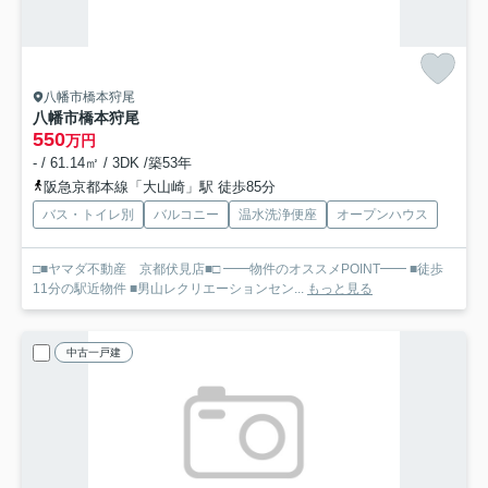
八幡市橋本狩尾
八幡市橋本狩尾
550
万円
- / 61.14㎡ / 3DK /築53年
阪急京都本線「大山崎」駅 徒歩85分
バス・トイレ別
バルコニー
温水洗浄便座
オープンハウス
□■ヤマダ不動産 京都伏見店■□ ━━物件のオススメPOINT━━ ■徒歩
11分の駅近物件 ■男山レクリエーションセン...
もっと見る
中古一戸建