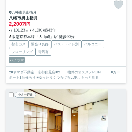
八幡市男山指月
八幡市男山指月
2,200
万円
- / 101.23㎡ / 4LDK /築43年
阪急京都本線「大山崎」駅 徒歩90分
都市ガス
陽当り良好
バス・トイレ別
バルコニー
フローリング
電気有
パノラマ
□■ヤマダ不動産 京都伏見店■□ ━━物件のオススメPOINT━━ ■カー
ポート1台分あり ■ゆったりくつろげるLDK...
もっと見る
中古一戸建