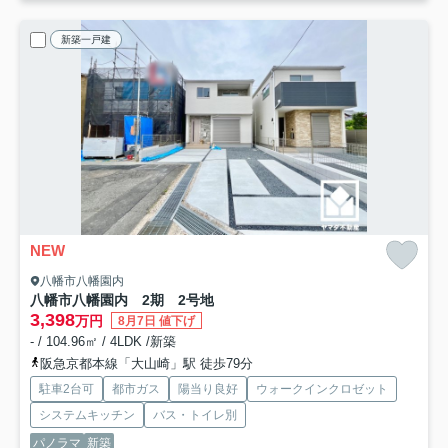
新築一戸建
NEW
八幡市八幡園内
八幡市八幡園内 2期
2号地
3,398
万円
8月7日 値下げ
- / 104.96㎡ / 4LDK /新築
阪急京都本線「大山崎」駅 徒歩79分
駐車2台可
都市ガス
陽当り良好
ウォークインクロゼット
システムキッチン
バス・トイレ別
パノラマ
新築