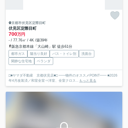
京都市伏見区淀際目町
伏見区淀際目町
700
万円
- / 77.76㎡ / 4K /築39年
阪急京都本線「大山崎」駅 徒歩61分
都市ガス
陽当り良好
バス・トイレ別
洗面台
閑静な住宅地
ベランダ
□■ヤマダ不動産 京都伏見店■□ ━━物件のオススメPOINT━━ ■2026
年4月改装済／和室全室⇒洋室、全室クロス...
もっと見る