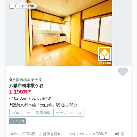
中古一戸建
八幡市橋本栗ケ谷
八幡市橋本栗ケ谷
1,190
万円
- / 82.35㎡ / 5DK /築48年
阪急京都本線「大山崎」駅 徒歩38分
バルコニー
耐震構造
オープンハウス
パノラマ
□■ヤマダ不動産 京都伏見店■□ ━━物件のオススメPOINT━━ ■耐震