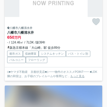
八幡市八幡清水井
八幡市八幡清水井
650
万円
- / 124.46㎡ / 7LDK /築39年
阪急京都本線「大山崎」駅 徒歩89分
都市ガス
収納豊富
システムキッチン
バス・トイレ別
バルコニー
フローリング
□■ヤマダ不動産 京都伏見店■□ ━━物件のオススメPOINT━━ ■LDK
隣の和室は、お子様のプレイルームや客間など...
もっと見る