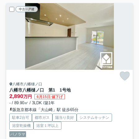
中古一戸建
八幡市八幡樋ノ口
八幡市八幡樋ノ口 第1 1号地
2,890
万円
6月15日 値下げ
- / 89.90㎡ / 3LDK /築1年
阪急京都本線「大山崎」駅 徒歩65分
駐車2台可
都市ガス
陽当り良好
システムキッチン
浴室乾燥機
浴室１坪以上
パノラマ