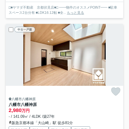
□■ヤマダ不動産 京都伏見店■□ ━━物件のオススメPOINT━━ ■駐車
スペース2台分有 ■LDK16.12帖 ■全...
もっと見る
中古一戸建
八幡市八幡神原
八幡市八幡神原
2,980
万円
- / 141.09㎡ / 4LDK /築27年
阪急京都本線「大山崎」駅 徒歩81分