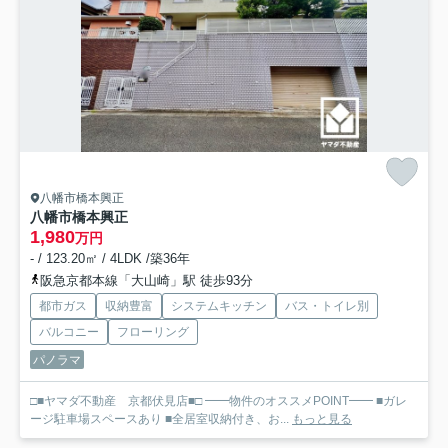
八幡市橋本興正
八幡市橋本興正
1,980
万円
- / 123.20㎡ / 4LDK /築36年
阪急京都本線「大山崎」駅 徒歩93分
都市ガス
収納豊富
システムキッチン
バス・トイレ別
バルコニー
フローリング
パノラマ
□■ヤマダ不動産 京都伏見店■□ ━━物件のオススメPOINT━━ ■ガレ
ージ駐車場スペースあり ■全居室収納付き、お...
もっと見る