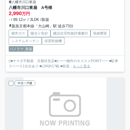
八幡市川口東扇
八幡市川口東扇 A号棟
2,990
万円
- / 89.12㎡ / 3LDK /新築
阪急京都本線「大山崎」駅 徒歩73分
都市ガス
陽当り良好
建設住宅性能評価書付
収納豊富
システムキッチン
浴室乾燥機
パノラマ
新築
□■ヤマダ不動産 京都伏見店■□ ━━物件のオススメPOINT━━ ■駐車
スペース1台分あり ■LDK約17帖 ■前道...
もっと見る
中古一戸建