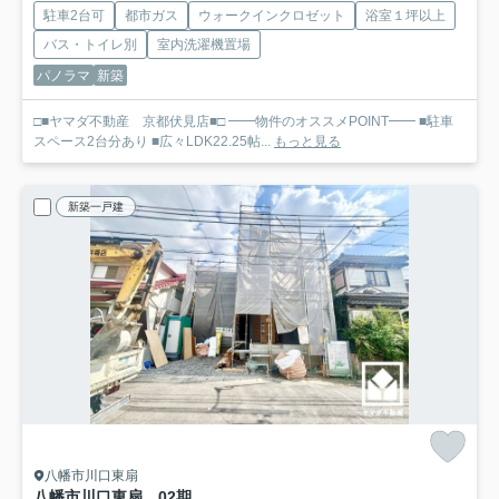
駐車2台可
都市ガス
ウォークインクロゼット
浴室１坪以上
バス・トイレ別
室内洗濯機置場
パノラマ
新築
□■ヤマダ不動産 京都伏見店■□ ━━物件のオススメPOINT━━ ■駐車
スペース2台分あり ■広々LDK22.25帖...
もっと見る
新築一戸建
八幡市川口東扇
八幡市川口東扇 02期