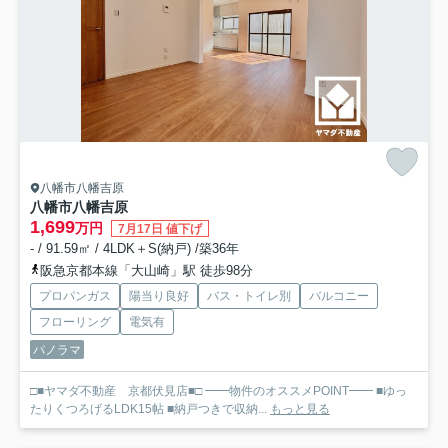
八幡市八幡吉原
八幡市八幡吉原
1,699
万円
7月17日 値下げ
- / 91.59㎡ / 4LDK＋S(納戸) /築36年
阪急京都本線「大山崎」駅 徒歩98分
プロパンガス
陽当り良好
バス・トイレ別
バルコニー
フローリング
電気有
パノラマ
□■ヤマダ不動産 京都伏見店■□ ━━物件のオススメPOINT━━ ■ゆっ
たりくつろげるLDK15帖 ■納戸つきで収納...
もっと見る