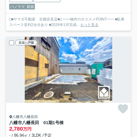
パノラマ
新築
□■ヤマダ不動産 京都伏見店■□ ━━物件のオススメPOINT━━ ■駐車
スペース並列2台分あり ■2026年1月完成...
もっと見る
新築一戸建
八幡市八幡長田
八幡市八幡長田 01期
1号棟
2,780
万円
- / 86.94㎡ / 3LDK /予定