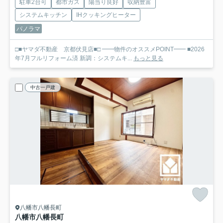
駐車2台可
都市ガス
陽当り良好
収納豊富
システムキッチン
IHクッキングヒーター
パノラマ
□■ヤマダ不動産 京都伏見店■□ ━━物件のオススメPOINT━━ ■2026
年7月フルリフォーム済 新調：システムキ...
もっと見る
中古一戸建
八幡市八幡長町
八幡市八幡長町