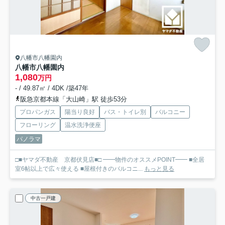
八幡市八幡園内
八幡市八幡園内
1,080
万円
- / 49.87㎡ / 4DK /築47年
阪急京都本線「大山崎」駅 徒歩53分
プロパンガス
陽当り良好
バス・トイレ別
バルコニー
フローリング
温水洗浄便座
パノラマ
□■ヤマダ不動産 京都伏見店■□ ━━物件のオススメPOINT━━ ■全居
室6帖以上で広々使える ■屋根付きのバルコニ...
もっと見る
中古一戸建