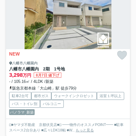
NEW
八幡市八幡園内
八幡市八幡園内 2期
1号地
3,298
万円
8月7日 値下げ
- / 105.16㎡ / 4LDK /新築
阪急京都本線「大山崎」駅 徒歩79分
駐車2台可
都市ガス
ウォークインクロゼット
浴室１坪以上
バス・トイレ別
バルコニー
パノラマ
新築
□■ヤマダ不動産 京都伏見店■□ ━━物件のオススメPOINT━━ ■駐車
スペース2台分あり ■広々LDK18帖 ■W...
もっと見る