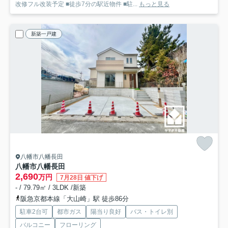
改修フル改装予定 ■徒歩7分の駅近物件 ■駐...
もっと見る
新築一戸建
八幡市八幡長田
八幡市八幡長田
2,690
万円
7月28日 値下げ
- / 79.79㎡ / 3LDK /新築
阪急京都本線「大山崎」駅 徒歩86分
駐車2台可
都市ガス
陽当り良好
バス・トイレ別
バルコニー
フローリング