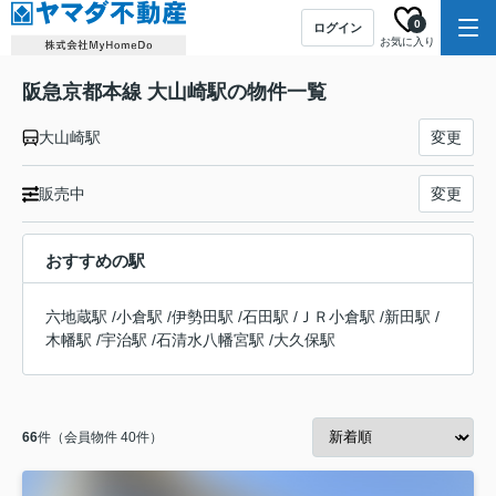
0
ログイン
お気に入り
阪急京都本線 大山崎駅の物件一覧
大山崎駅
変更
販売中
変更
おすすめの駅
六地蔵駅
/
小倉駅
/
伊勢田駅
/
石田駅
/
ＪＲ小倉駅
/
新田駅
/
木幡駅
/
宇治駅
/
石清水八幡宮駅
/
大久保駅
66
件（会員物件 40件）