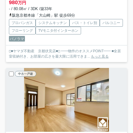
980
万円
- / 80.08㎡ / 3DK /築33年
阪急京都本線「大山崎」駅 徒歩69分
プロパンガス
システムキッチン
バス・トイレ別
バルコニー
フローリング
TVモニタ付インターホン
パノラマ
□■ヤマダ不動産 京都伏見店■□ ━━物件のオススメPOINT━━ ■全居
室収納付き、お部屋の広さを最大限に活用できま...
もっと見る
中古一戸建