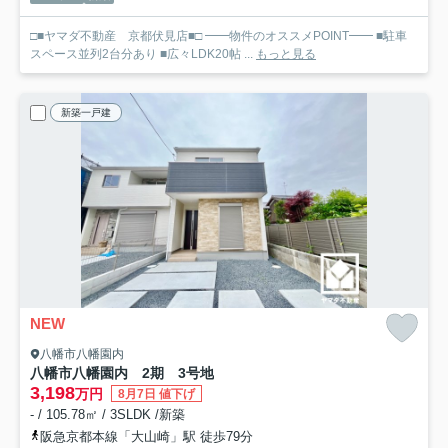
□■ヤマダ不動産 京都伏見店■□ ━━物件のオススメPOINT━━ ■駐車
スペース並列2台分あり ■広々LDK20帖 ...
もっと見る
新築一戸建
NEW
八幡市八幡園内
八幡市八幡園内 2期 3号地
3,198
万円
8月7日 値下げ
- / 105.78㎡ / 3SLDK /新築
阪急京都本線「大山崎」駅 徒歩79分