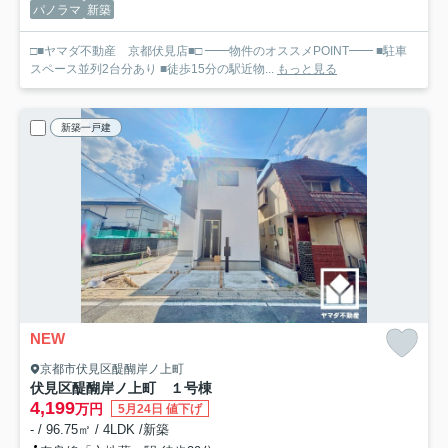
パノラマ
新築
□■ヤマダ不動産 京都伏見店■□ ━━物件のオススメPOINT━━ ■駐車
スペース並列2台分あり ■徒歩15分の駅近物...
もっと見る
新築一戸建
NEW
京都市伏見区醍醐岸ノ上町
伏見区醍醐岸ノ上町 １号棟
4,199
万円
5月24日 値下げ
- / 96.75㎡ / 4LDK /新築