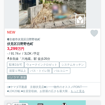
NEW
京都市伏見区日野野色町
伏見区日野野色町
3,299
万円
- / 91.74㎡ / 3LDK /予定
奈良線「六地蔵」駅 徒歩26分
駐車2台可
ウォークインクロゼット
システムキッチン
浴室１坪以上
バス・トイレ別
バルコニー
パノラマ
新築
□■ヤマダ不動産 京都伏見店■□ ━━物件のオススメPOINT━━
■LDK20帖 ■全居室収納。お部屋の広さを最大限...
もっと見る
中古一戸建