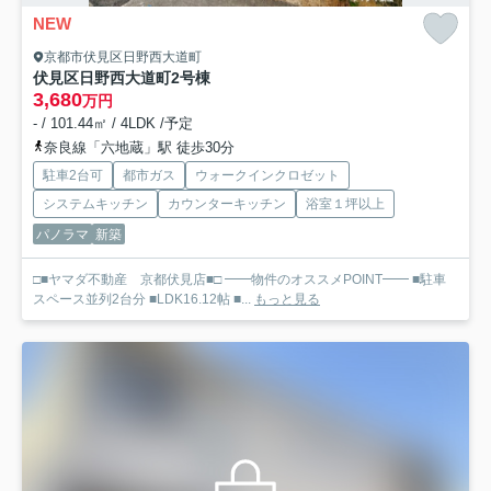
NEW
京都市伏見区日野西大道町
伏見区日野西大道町
2号棟
3,680
万円
- / 101.44㎡ / 4LDK /予定
奈良線「六地蔵」駅 徒歩30分
駐車2台可
都市ガス
ウォークインクロゼット
システムキッチン
カウンターキッチン
浴室１坪以上
パノラマ
新築
□■ヤマダ不動産 京都伏見店■□ ━━物件のオススメPOINT━━ ■駐車
スペース並列2台分 ■LDK16.12帖 ■...
もっと見る