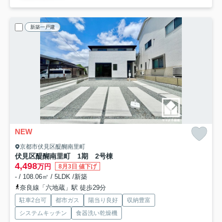
新築一戸建
NEW
京都市伏見区醍醐南里町
伏見区醍醐南里町 1期 2号棟
4,498
万円
8月3日 値下げ
- / 108.06㎡ / 5LDK /新築
奈良線「六地蔵」駅 徒歩29分
駐車2台可
都市ガス
陽当り良好
収納豊富
システムキッチン
食器洗い乾燥機