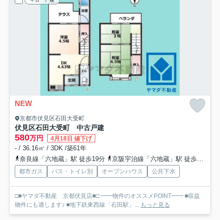
NEW
京都市伏見区石田大受町
伏見区石田大受町 中古戸建
580
万円
4月18日 値下げ
- / 36.16㎡ / 3DK /築61年
奈良線「六地蔵」駅 徒歩19分
京阪宇治線「六地蔵」駅 徒歩23分
都市ガス
バス・トイレ別
オープンハウス
公共下水
□■ヤマダ不動産 京都伏見店■□ ━━物件のオススメPOINT━━ ■収益
物件にも適します♪ ■地下鉄東西線「石田駅」...
もっと見る