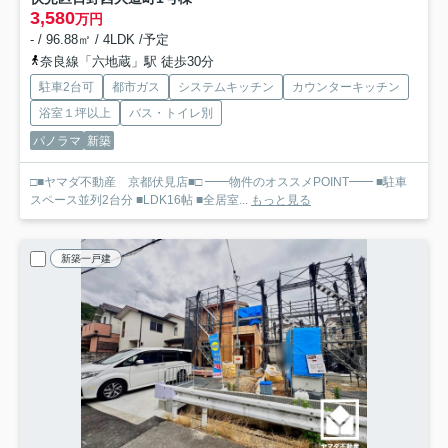
3,580
万円
- / 96.88㎡ / 4LDK /予定
奈良線「六地蔵」駅 徒歩30分
駐車2台可
都市ガス
システムキッチン
カウンターキッチン
浴室１坪以上
バス・トイレ別
パノラマ
新築
□■ヤマダ不動産 京都伏見店■□ ━━物件のオススメPOINT━━ ■駐車
スペース並列2台分 ■LDK16帖 ■全居室...
もっと見る
新築一戸建