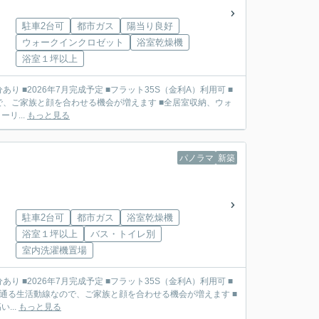
駐車2台可
都市ガス
陽当り良好
ウォークインクロゼット
浴室乾燥機
浴室１坪以上
で、ご家族と顔を合わせる機会が増えます ■全居室収納、ウォ
リ...
もっと見る
パノラマ
新築
駐車2台可
都市ガス
浴室乾燥機
浴室１坪以上
バス・トイレ別
室内洗濯機置場
を通る生活動線なので、ご家族と顔を合わせる機会が増えます ■
...
もっと見る