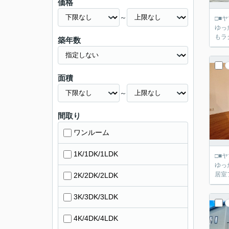
価格
～
□■ヤマダ不動産 京都伏
ゆっ
もラ
築年数
面積
～
間取り
ワンルーム
1K/1DK/1LDK
□■ヤマダ不動産 京都伏
ゆっ
居室
2K/2DK/2LDK
3K/3DK/3LDK
4K/4DK/4LDK