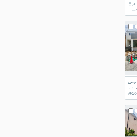
ラス 
「三
□■ヤマダ不動産 京都伏
20.1
歩1