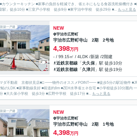
■カウンターキッチン ■家事の負担を軽減でき、省エネにもなる食器洗乾燥機付き ■耐震等級3・断熱等級6取
室駅」徒歩10分 ■三室戸小学校 徒歩9分 ■東宇治中学校 徒歩29分 ■...
もっと見る
新築一戸建
NEW
宇治市
広野町
宇治市広野町寺山 2期 2号地
4,398
万円
- / 99.15㎡ / 4LDK /新築 /2階建
近鉄京都線
「
大久保
」駅 徒歩10分
近鉄京都線
「
久津川
」駅 徒歩19分
見店■□ ━━物件のオススメPOINT━━ ■徒歩5分の駅近物件 ■JR・近鉄の2沿線利用可能 ■駐車スペース2台分有 ■広々とした
2帖のLDK ■家事動線良好 ■前道約8m ■ZEH水準省エネ住宅 ■小学校徒歩10分圏内 ━━周辺環境━━ ■JR「新田駅」徒歩5分 ■近鉄「大久保駅」徒
0分 ■大久保小学校 徒歩3分 ■広野中学校 徒歩17分 ■...
もっと見る
新築一戸建
NEW
宇治市
広野町
宇治市広野町寺山 2期 1号地
4,398
万円