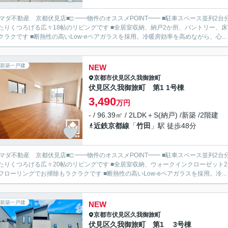
見店■□ ━━物件のオススメPOINT━━ ■駐車スペース並列2台分あり ■2026年7月完成予定 ■フラット35S（金利A）利用可 ■
たりくつろげる広々18帖のリビングです ■全居室収納、納戸2か所、パントリー、
クラクです ■断熱性の高いLow-eペアガラスを採用。冷暖房効率を高めながら、心...
新築一戸建
NEW
京都市伏見区
久我御旅町
伏見区久我御旅町 第1 1号棟
3,490
万円
- / 96.39㎡ / 2LDK＋S(納戸) /新築 /2階建
近鉄京都線
「
竹田
」駅 徒歩48分
見店■□ ━━物件のオススメPOINT━━ ■駐車スペース並列2台分あり ■2026年7月完成予定 ■フラット35S（金利A）利用可 ■
たりくつろげる広々20帖のリビングです ■全居室収納、ウォークインクローゼット
フローリングでお掃除もラクラクです ■断熱性の高いLow-eペアガラスを採用。冷...
新築一戸建
NEW
京都市伏見区
久我御旅町
伏見区久我御旅町 第1 3号棟