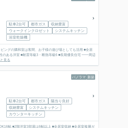
駐車2台可
都市ガス
収納豊富
ウォークインクロゼット
システムキッチン
浴室乾燥機
る洋室 ■耐震等級3・断熱等級6 ■長期優良住宅 ━━周辺
と見る
パノラマ
新築
駐車2台可
都市ガス
陽当り良好
収納豊富
システムキッチン
カウンターキッチン