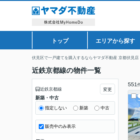
トップ
エリアから探す
伏見区で一戸建てを購入するならヤマダ不動産 京都伏見店
近鉄京都線の物件一覧
551
近鉄京都線
変更
新築・中古
指定しない
新築
中古
販売中のみ表示