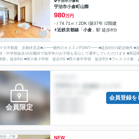
宇治市
小倉町
宇治市小倉町山際
980
万円
- / 74.71㎡ / 2DK /築37年 /2階建
近鉄京都線
「
小倉
」駅 徒歩8分
見店■□ ━━物件のオススメPOINT━━ ■徒歩8分の駅近物件 ■近鉄・JRの2沿線利用可能 ■全居室収納、物置、屋根裏収納有 ■
校・中学校徒歩10分圏内で低学年のお子様も安心して通学していただけます ■周辺環境が整っており生
倉駅」徒歩8分 ■南小倉小学校 徒歩3分 ■西小倉中学校 徒歩9分 ■フレスコ小倉...
会員登録を
会員限定
新築一戸建
NEW