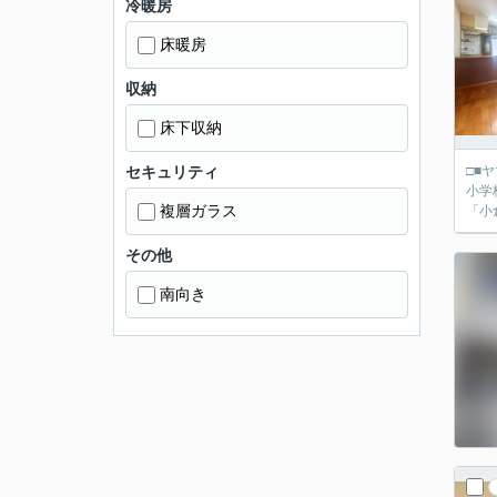
冷暖房
床暖房
収納
床下収納
セキュリティ
□■ヤマダ不動産 京都伏
小学
複層ガラス
「小
その他
南向き