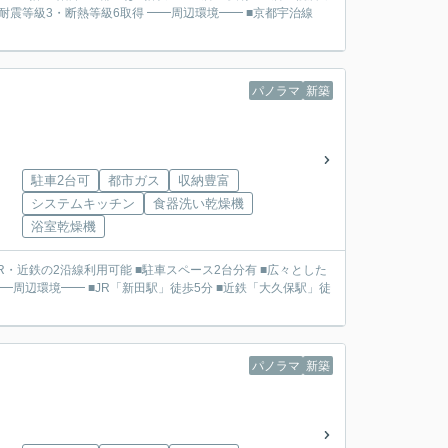
得 ━━周辺環境━━ ■京都宇治線
パノラマ
新築
駐車2台可
都市ガス
収納豊富
システムキッチン
食器洗い乾燥機
浴室乾燥機
パノラマ
新築