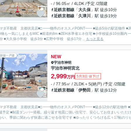
- / 96.05㎡ / 4LDK /予定 /2階建
近鉄京都線
「
大久保
」駅 徒歩10分
近鉄京都線
「
久津川
」駅 徒歩19分
見店■□ ━━物件のオススメPOINT━━ ■徒歩5分の駅近物件 ■JR・近鉄の2沿線利用可能 ■駐車スペース2台分有 ■LDK18.0帖
も一気にしまえるWIC ■前道約8m ■ZEH水準省エネ住宅 ■小学校徒歩10分圏内 ━━周辺環境━━ ■JR「新田駅」徒歩5分 ■近鉄「大久保駅」徒
0分 ■大久保小学校 徒歩3分 ■広野中学校 徒歩17分 ...
もっと見る
新築一戸建
NEW
宇治市
神明
宇治市神明宮北
2,999
5月3日 値下げ
万円
- / 77.95㎡ / 2LDK＋S(納戸) /予定 /2階建
近鉄京都線
「
伊勢田
」駅 徒歩12分
見店■□ ━━物件のオススメPOINT━━ ■徒歩12分の駅近物件 ■近鉄・JRの2沿線利用可能 ■駐車スペース1台分あり ■2026年7
成予定 ■制震ダンパー搭載。繰り返す地震に強い住宅で、安心してお住まいいただけ
かい、季節に関わらず快適に過ごせる住宅です ■ゆったりくつろげる広々17帖のリビ.