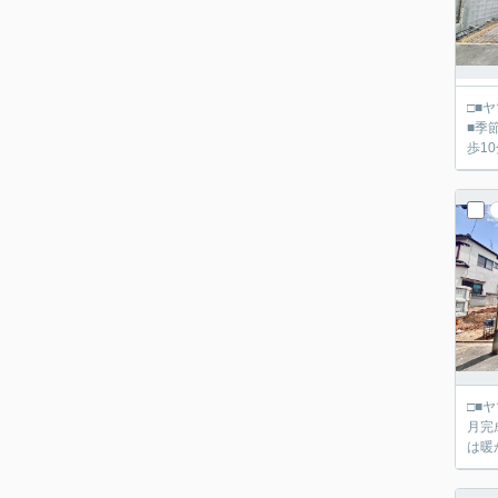
□■ヤマダ不動産 京都伏
■季節物
歩1
□■ヤマダ不動産 京都伏
月完
は暖