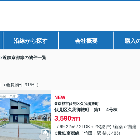
沿線から探す
会社概要
購入
近鉄京都線の物件一覧
件（会員物件 315件）
新築一戸建
NEW
京都市伏見区
久我御旅町
伏見区久我御旅町 第1 4号棟
3,590
万円
- / 99.22㎡ / 2LDK＋2S(納戸) /新築 /2階建
近鉄京都線
「
竹田
」駅 徒歩48分