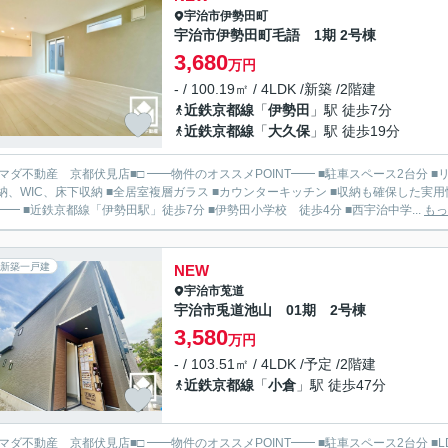
宇治市
伊勢田町
宇治市伊勢田町毛語 1期 2号棟
3,680
万円
- / 100.19㎡ / 4LDK /新築 /2階建
近鉄京都線
「
伊勢田
」駅 徒歩7分
近鉄京都線
「
大久保
」駅 徒歩19分
見店■□ ━━物件のオススメPOINT━━ ■駐車スペース2台分 ■リビングの隣和室は客間、お子様の遊び場としても活用 ■全居
納、WIC、床下収納 ■全居室複層ガラス ■カウンターキッチン ■収納も確保した実用性のあ
━━ ■近鉄京都線「伊勢田駅」徒歩7分 ■伊勢田小学校 徒歩4分 ■西宇治中学...
もっ
新築一戸建
NEW
宇治市
莵道
宇治市兎道池山 01期 2号棟
3,580
万円
- / 103.51㎡ / 4LDK /予定 /2階建
近鉄京都線
「
小倉
」駅 徒歩47分
見店■□ ━━物件のオススメPOINT━━ ■駐車スペース2台分 ■LDK16帖 ■2階洋室3部屋は6帖以上 ■全居室収納 ■全居室複層ガ