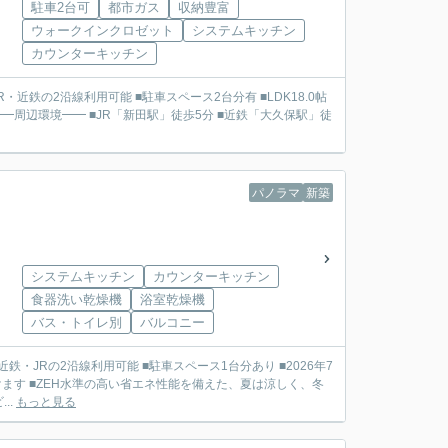
駐車2台可
都市ガス
収納豊富
ウォークインクロゼット
システムキッチン
カウンターキッチン
パノラマ
新築
システムキッチン
カウンターキッチン
食器洗い乾燥機
浴室乾燥機
バス・トイレ別
バルコニー
ます ■ZEH水準の高い省エネ性能を備えた、夏は涼しく、冬
..
もっと見る