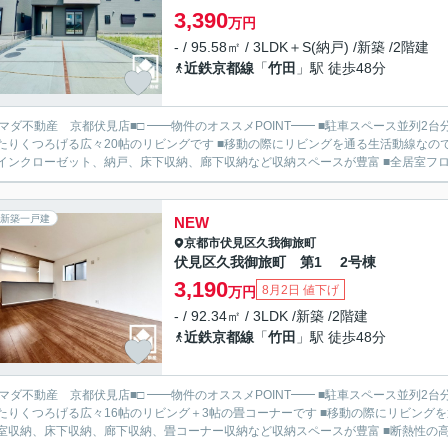
3,390
万円
- / 95.58㎡ / 3LDK＋S(納戸) /新築 /2階建
近鉄京都線
「
竹田
」駅 徒歩48分
見店■□ ━━物件のオススメPOINT━━ ■駐車スペース並列2台分あり ■2026年7月完成予定 ■フラット35S（金利A）利用可 ■
たりくつろげる広々20帖のリビングです ■移動の際にリビングを通る生活動線なの
インクローゼット、納戸、床下収納、廊下収納など収納スペースが豊富 ■全居室フロー
新築一戸建
NEW
京都市伏見区
久我御旅町
伏見区久我御旅町 第1 2号棟
3,190
8月2日 値下げ
万円
- / 92.34㎡ / 3LDK /新築 /2階建
近鉄京都線
「
竹田
」駅 徒歩48分
見店■□ ━━物件のオススメPOINT━━ ■駐車スペース並列2台分あり ■2026年7月完成予定 ■フラット35S（金利A）利用可 ■
たりくつろげる広々16帖のリビング＋3帖の畳コーナーです ■移動の際にリビング
室収納、床下収納、廊下収納、畳コーナー収納など収納スペースが豊富 ■断熱性の高い