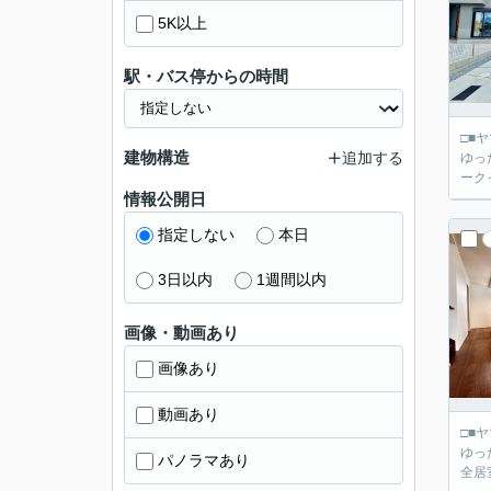
5K以上
駅・バス停からの時間
□■ヤマダ不動産 京都伏
建物構造
追加する
ゆっ
ーク
情報公開日
指定しない
本日
3日以内
1週間以内
画像・動画あり
画像あり
動画あり
□■ヤマダ不動産 京都伏
ゆっ
パノラマあり
全居