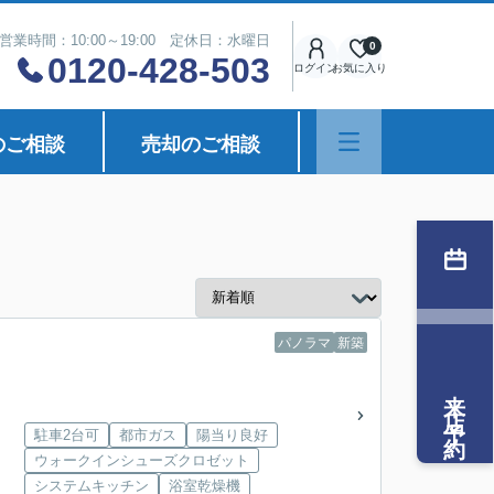
営業時間：10:00～19:00 定休日：水曜日
0
0120-428-503
ログイン
お気に入り
のご相談
売却のご相談
パノラマ
新築
来店予約
駐車2台可
都市ガス
陽当り良好
ウォークインシューズクロゼット
システムキッチン
浴室乾燥機