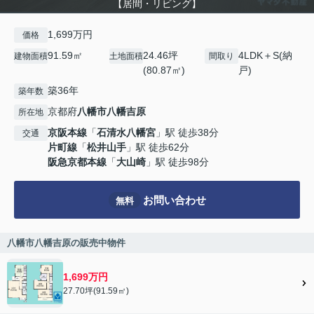
【居間・リビング】
1,699万円
価格
91.59㎡
24.46坪
4LDK＋S(納
建物面積
土地面積
間取り
(80.87㎡)
戸)
築36年
築年数
京都府
八幡市
八幡吉原
所在地
京阪本線
「
石清水八幡宮
」駅 徒歩38分
交通
片町線
「
松井山手
」駅 徒歩62分
阪急京都本線
「
大山崎
」駅 徒歩98分
お問い合わせ
無料
八幡市八幡吉原の販売中物件
1,699万円
27.70坪(91.59㎡)