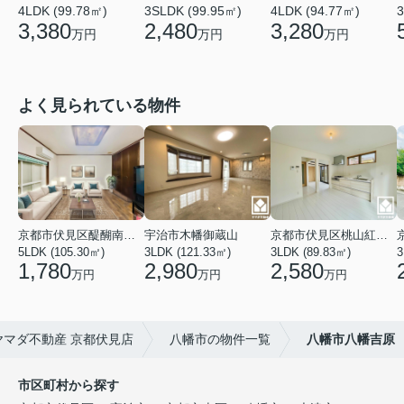
4LDK (99.78㎡)
3SLDK (99.95㎡)
4LDK (94.77㎡)
3
3,380
2,480
3,280
万円
万円
万円
よく見られている物件
京都市伏見区醍醐南端山町
宇治市木幡御蔵山
京都市伏見区桃山紅雪町
5LDK (105.30㎡)
3LDK (121.33㎡)
3LDK (89.83㎡)
3
1,780
2,980
2,580
万円
万円
万円
マダ不動産 京都伏見店
八幡市の物件一覧
八幡市八幡吉原
市区町村から探す