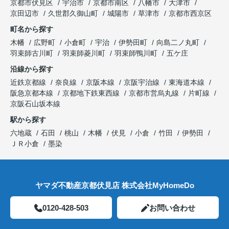
京都市伏見区
宇治市
京都市南区
八幡市
大津市
京田辺市
久世郡久御山町
城陽市
草津市
京都市西京区
町名から探す
木幡
広野町
小倉町
宇治
伊勢田町
向島二ノ丸町
羽束師古川町
羽束師菱川町
羽束師鴨川町
五ケ庄
沿線から探す
近鉄京都線
奈良線
京阪本線
京阪宇治線
東海道本線
阪急京都本線
京都地下鉄東西線
京都市営烏丸線
片町線
京阪石山坂本線
駅から探す
六地蔵
石田
桃山
木幡
伏見
小倉
竹田
伊勢田
ＪＲ小倉
墨染
ヤマダ不動産京都伏見店 株式会社MyHomeDo
0120-428-503
お問い合わせ