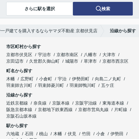
さらに駅を選択
検索
で一戸建てを購入するならヤマダ不動産 京都伏見店
沿線から探す
市区町村から探す
京都市伏見区
宇治市
京都市南区
八幡市
大津市
京田辺市
久世郡久御山町
城陽市
草津市
京都市西京区
町名から探す
木幡
広野町
小倉町
宇治
伊勢田町
向島二ノ丸町
羽束師古川町
羽束師菱川町
羽束師鴨川町
五ケ庄
沿線から探す
近鉄京都線
奈良線
京阪本線
京阪宇治線
東海道本線
阪急京都本線
京都地下鉄東西線
京都市営烏丸線
片町線
京阪石山坂本線
駅から探す
六地蔵
石田
桃山
木幡
伏見
竹田
小倉
伊勢田