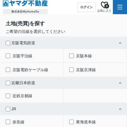
0
ログイン
お気に入り
土地(売買)を探す
ご希望の沿線を選択してください
京阪電気鉄道
京阪宇治線
京阪本線
京阪電鉄ケーブル線
京阪京津線
近畿日本鉄道
近鉄京都線
JR
奈良線
東海道本線