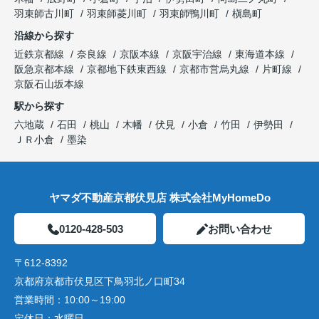
羽束師古川町
羽束師菱川町
羽束師鴨川町
槇島町
沿線から探す
近鉄京都線
奈良線
京阪本線
京阪宇治線
東海道本線
阪急京都本線
京都地下鉄東西線
京都市営烏丸線
片町線
京阪石山坂本線
駅から探す
六地蔵
石田
桃山
木幡
伏見
小倉
竹田
伊勢田
ＪＲ小倉
墨染
ヤマダ不動産京都伏見店 株式会社MyHomeDo
0120-428-503
お問い合わせ
〒612-8392
京都府京都市伏見区下鳥羽北ノ口町34
営業時間：
10:00～19:00
定休日：
水曜日