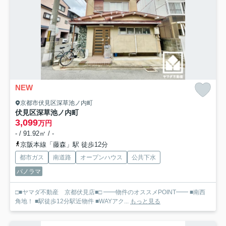
NEW
京都市伏見区深草池ノ内町
伏見区深草池ノ内町
3,099
万円
- / 91.92㎡ / -
京阪本線「藤森」駅 徒歩12分
都市ガス
南道路
オープンハウス
公共下水
パノラマ
□■ヤマダ不動産 京都伏見店■□ ━━物件のオススメPOINT━━ ■南西
角地！ ■駅徒歩12分駅近物件 ■WAYアク...
もっと見る