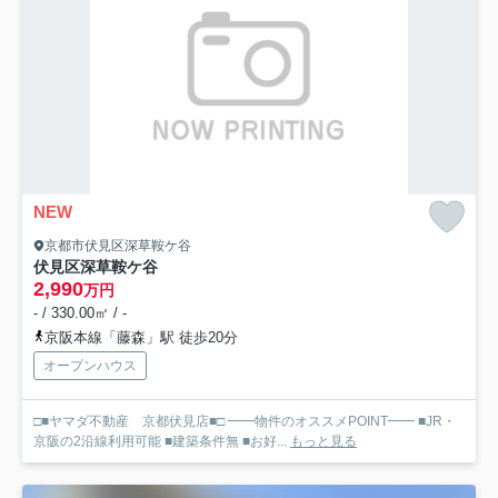
NEW
京都市伏見区深草鞍ケ谷
伏見区深草鞍ケ谷
2,990
万円
- / 330.00㎡ / -
京阪本線「藤森」駅 徒歩20分
オープンハウス
□■ヤマダ不動産 京都伏見店■□ ━━物件のオススメPOINT━━ ■JR・
京阪の2沿線利用可能 ■建築条件無 ■お好...
もっと見る