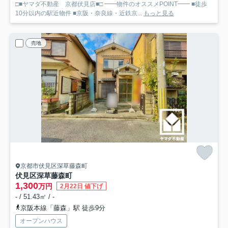
□■ヤマダ不動産 京都伏見店■□ ━━物件のオススメPOINT━━ ■徒歩
10分以内の駅近物件 ■京阪・奈良線・近鉄京...
もっと見る
売地
京都市伏見区深草藤森町
伏見区深草藤森町
1,300
万円
2月22日 値下げ
- / 51.43㎡ / -
京阪本線「藤森」駅 徒歩9分
オープンハウス