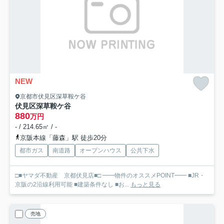
NEW
京都市伏見区深草鞍ケ谷
伏見区深草鞍ケ谷
880
万円
- / 214.65㎡ / -
京阪本線「藤森」駅 徒歩20分
都市ガス
南道路
オープンハウス
公共下水
□■ヤマダ不動産 京都伏見店■□ ━━物件のオススメPOINT━━ ■JR・
京阪の2沿線利用可能 ■建築条件なし ■お...
もっと見る
売地