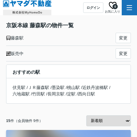
0
ログイン
お気に入り
京阪本線 藤森駅の物件一覧
藤森駅
変更
販売中
変更
おすすめの駅
伏見駅
/
ＪＲ藤森駅
/
墨染駅
/
桃山駅
/
近鉄丹波橋駅
/
六地蔵駅
/
竹田駅
/
長岡京駅
/
淀駅
/
西向日駅
15
件（会員物件 9件）