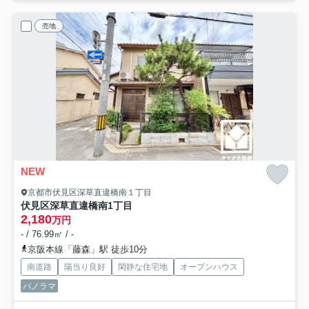
売地
NEW
京都市伏見区深草直違橋南１丁目
伏見区深草直違橋南1丁目
2,180
万円
- / 76.99㎡ / -
京阪本線「藤森」駅 徒歩10分
南道路
陽当り良好
閑静な住宅地
オープンハウス
パノラマ