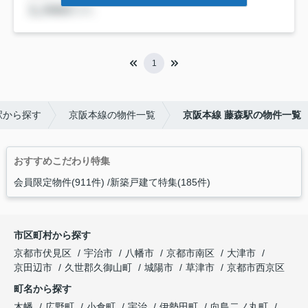
1
駅から探す
京阪本線の物件一覧
京阪本線 藤森駅の物件一覧
おすすめこだわり特集
会員限定物件(911件)
新築戸建て特集(185件)
市区町村から探す
京都市伏見区
宇治市
八幡市
京都市南区
大津市
京田辺市
久世郡久御山町
城陽市
草津市
京都市西京区
町名から探す
木幡
広野町
小倉町
宇治
伊勢田町
向島二ノ丸町