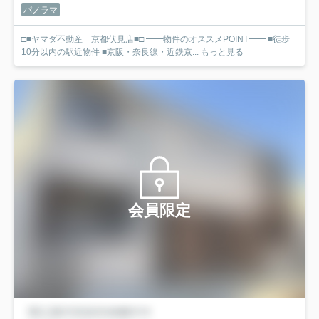
パノラマ
□■ヤマダ不動産 京都伏見店■□ ━━物件のオススメPOINT━━ ■徒歩
10分以内の駅近物件 ■京阪・奈良線・近鉄京...
もっと見る
会員限定