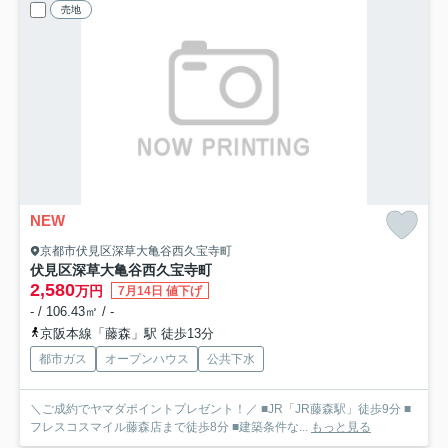
売地
NEW
京都市伏見区深草大亀谷西久宝寺町
伏見区深草大亀谷西久宝寺町
2,580
万円
7月14日 値下げ
- / 106.43㎡ / -
京阪本線「藤森」駅 徒歩13分
都市ガス
オープンハウス
公共下水
＼ご成約でヤマダポイントプレゼント！／ ■JR「JR藤森駅」徒歩9分 ■
フレスコスマイル藤森店まで徒歩8分 ■建築条件な...
もっと見る