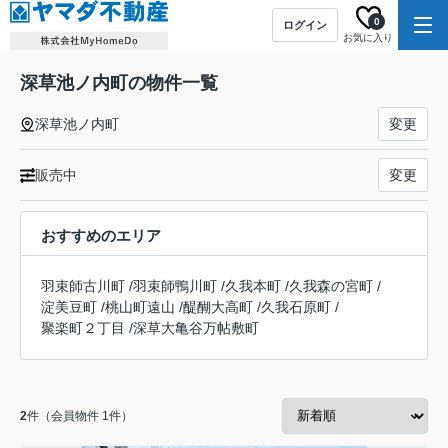
0
ログイン
お気に入り
深草池ノ内町の物件一覧
深草池ノ内町
変更
販売中
変更
おすすめのエリア
羽束師古川町
/
羽束師鴨川町
/
久我本町
/
久我森の宮町
/
淀美豆町
/
桃山町遠山
/
醍醐大高町
/
久我石原町
/
聚楽町２丁目
/
深草大亀谷万帖敷町
2
件（会員物件 1件）