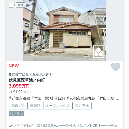
売地
NEW
京都市伏見区深草池ノ内町
伏見区深草池ノ内町
3,099
万円
- / 91.92㎡ / -
近鉄京都線「竹田」駅 徒歩12分
京都市営烏丸線「竹田」駅 徒歩12分
都市ガス
南道路
オープンハウス
公共下水
パノラマ
□■ヤマダ不動産 京都伏見店■□ ━━物件のオススメPOINT━━ ■南西