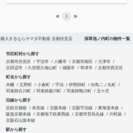
1
購入するならヤマダ不動産 京都伏見店
深草池ノ内町の物件一覧
市区町村から探す
京都市伏見区
宇治市
八幡市
京都市南区
大津市
京田辺市
久世郡久御山町
城陽市
草津市
京都市西京区
町名から探す
木幡
広野町
小倉町
宇治
伊勢田町
向島二ノ丸町
羽束師古川町
羽束師菱川町
羽束師鴨川町
五ケ庄
沿線から探す
近鉄京都線
奈良線
京阪本線
京阪宇治線
東海道本線
阪急京都本線
京都地下鉄東西線
京都市営烏丸線
片町線
京阪石山坂本線
駅から探す