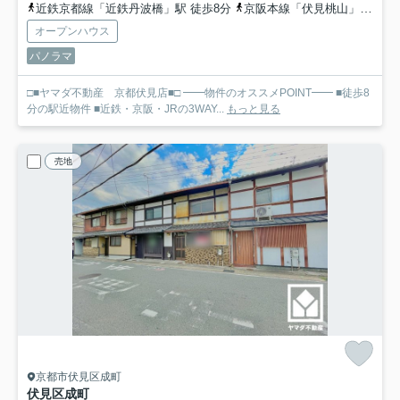
近鉄京都線「近鉄丹波橋」駅 徒歩8分
京阪本線「伏見桃山」駅 徒歩15分
オープンハウス
パノラマ
□■ヤマダ不動産 京都伏見店■□ ━━物件のオススメPOINT━━ ■徒歩8
分の駅近物件 ■近鉄・京阪・JRの3WAY...
もっと見る
売地
京都市伏見区成町
伏見区成町