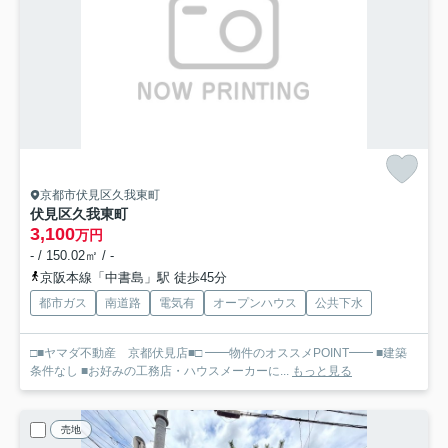
京都市伏見区久我東町
伏見区久我東町
3,100
万円
- / 150.02㎡ / -
京阪本線「中書島」駅 徒歩45分
都市ガス
南道路
電気有
オープンハウス
公共下水
□■ヤマダ不動産 京都伏見店■□ ━━物件のオススメPOINT━━ ■建築
条件なし ■お好みの工務店・ハウスメーカーに...
もっと見る
売地