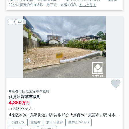
12分の駅近物件 ■近鉄・地下鉄・京阪の3W...
もっと見る
売地
京都市伏見区深草車阪町
伏見区深草車阪町
4,880
万円
- / 218.58㎡ / -
京阪本線「鳥羽街道」駅 徒歩15分
奈良線「東福寺」駅 徒歩21分
都市ガス
電気有
陽当り良好
閑静な住宅地