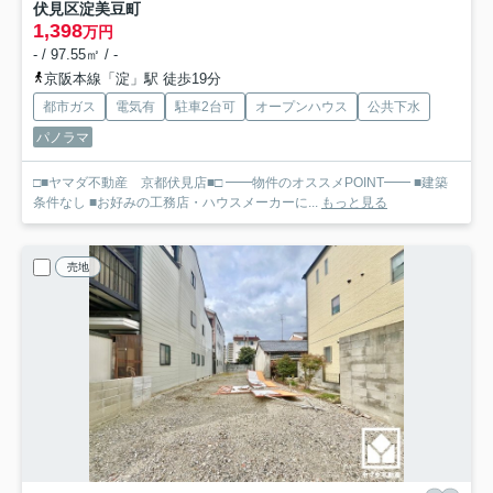
伏見区淀美豆町
1,398
万円
- / 97.55㎡ / -
京阪本線「淀」駅 徒歩19分
都市ガス
電気有
駐車2台可
オープンハウス
公共下水
パノラマ
□■ヤマダ不動産 京都伏見店■□ ━━物件のオススメPOINT━━ ■建築
条件なし ■お好みの工務店・ハウスメーカーに...
もっと見る
売地