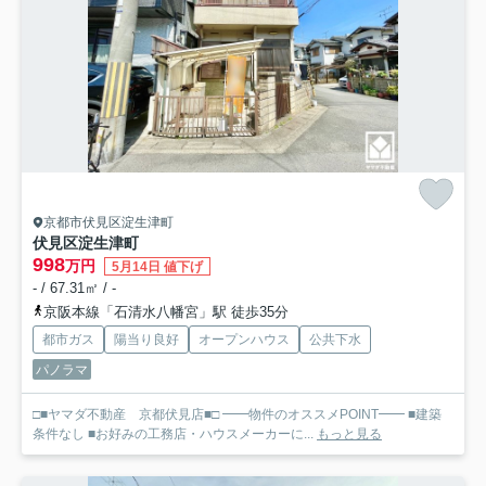
京都市伏見区淀生津町
伏見区淀生津町
998
万円
5月14日 値下げ
- / 67.31㎡ / -
京阪本線「石清水八幡宮」駅 徒歩35分
都市ガス
陽当り良好
オープンハウス
公共下水
パノラマ
□■ヤマダ不動産 京都伏見店■□ ━━物件のオススメPOINT━━ ■建築
条件なし ■お好みの工務店・ハウスメーカーに...
もっと見る