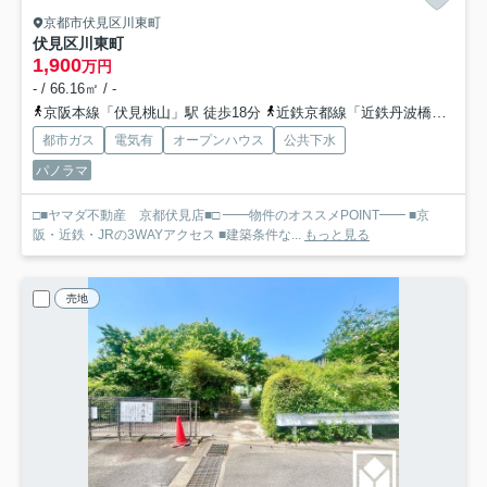
京都市伏見区川東町
伏見区川東町
1,900
万円
- / 66.16㎡ / -
京阪本線「伏見桃山」駅 徒歩18分
近鉄京都線「近鉄丹波橋」駅 徒歩18分
都市ガス
電気有
オープンハウス
公共下水
パノラマ
□■ヤマダ不動産 京都伏見店■□ ━━物件のオススメPOINT━━ ■京
阪・近鉄・JRの3WAYアクセス ■建築条件な...
もっと見る
売地