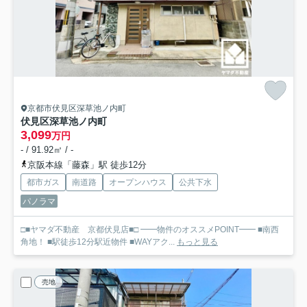
京都市伏見区深草池ノ内町
伏見区深草池ノ内町
3,099
万円
- / 91.92㎡ / -
京阪本線「藤森」駅 徒歩12分
都市ガス
南道路
オープンハウス
公共下水
パノラマ
□■ヤマダ不動産 京都伏見店■□ ━━物件のオススメPOINT━━ ■南西
角地！ ■駅徒歩12分駅近物件 ■WAYアク...
もっと見る
売地