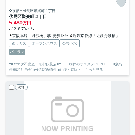
京都市伏見区聚楽町２丁目
伏見区聚楽町２丁目
5,480
万円
- / 218.70㎡ / -
京阪本線「丹波橋」駅 徒歩13分
近鉄京都線「近鉄丹波橋」駅 徒歩14分
都市ガス
オープンハウス
公共下水
パノラマ
□■ヤマダ不動産 京都伏見店■□ ━━物件のオススメPOINT━━ ■急行
停車駅！徒歩15分の駅近物件 ■近鉄・京阪・...
もっと見る
売地