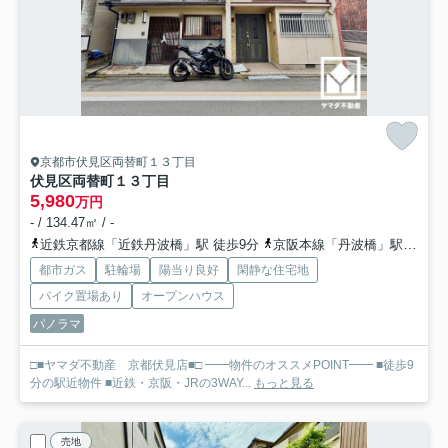
京都市伏見区両替町１３丁目
伏見区両替町１３丁目
5,980
万円
- / 134.47㎡ / -
近鉄京都線「近鉄丹波橋」駅 徒歩9分
京阪本線「丹波橋」駅 徒歩6分
都市ガス
駐輪場
陽当り良好
閑静な住宅地
バイク置場あり
オープンハウス
パノラマ
□■ヤマダ不動産 京都伏見店■□ ━━物件のオススメPOINT━━ ■徒歩9
分の駅近物件 ■近鉄・京阪・JRの3WAY...
もっと見る
売地