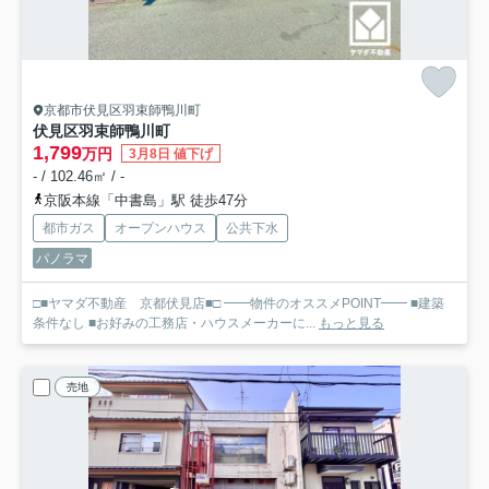
京都市伏見区羽束師鴨川町
伏見区羽束師鴨川町
1,799
万円
3月8日 値下げ
- / 102.46㎡ / -
京阪本線「中書島」駅 徒歩47分
都市ガス
オープンハウス
公共下水
パノラマ
□■ヤマダ不動産 京都伏見店■□ ━━物件のオススメPOINT━━ ■建築
条件なし ■お好みの工務店・ハウスメーカーに...
もっと見る
売地