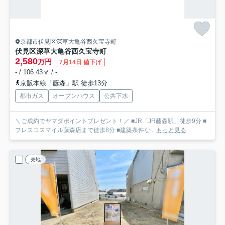
京都市伏見区深草大亀谷西久宝寺町
伏見区深草大亀谷西久宝寺町
2,580
万円
7月14日 値下げ
- / 106.43㎡ / -
京阪本線「藤森」駅 徒歩13分
都市ガス
オープンハウス
公共下水
＼ご成約でヤマダポイントプレゼント！／ ■JR「JR藤森駅」徒歩9分 ■
フレスコスマイル藤森店まで徒歩8分 ■建築条件な...
もっと見る
売地