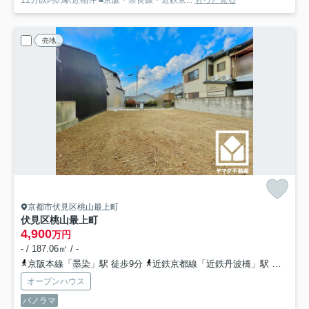
売地
京都市伏見区桃山最上町
伏見区桃山最上町
4,900
万円
- / 187.06㎡ / -
京阪本線「墨染」駅 徒歩9分
近鉄京都線「近鉄丹波橋」駅 徒歩11分
オープンハウス
パノラマ