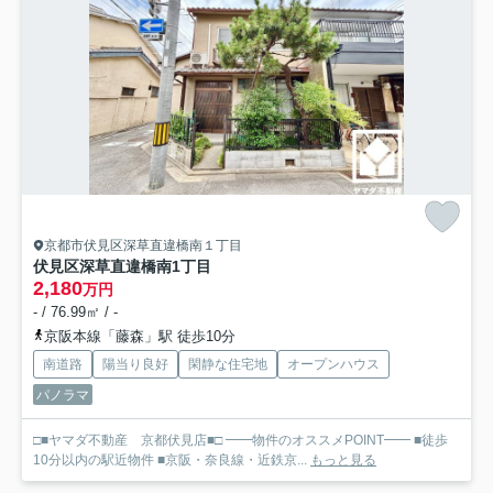
京都市伏見区深草直違橋南１丁目
伏見区深草直違橋南1丁目
2,180
万円
- / 76.99㎡ / -
京阪本線「藤森」駅 徒歩10分
南道路
陽当り良好
閑静な住宅地
オープンハウス
パノラマ
□■ヤマダ不動産 京都伏見店■□ ━━物件のオススメPOINT━━ ■徒歩
10分以内の駅近物件 ■京阪・奈良線・近鉄京...
もっと見る