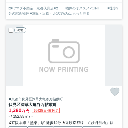
□■ヤマダ不動産 京都伏見店■□ ━━物件のオススメPOINT━━ ■徒歩9
分の駅近物件 ■京阪・近鉄・JRの3WAY...
もっと見る
売地
京都市伏見区深草大亀谷万帖敷町
伏見区深草大亀谷万帖敷町
1,380
万円
5月25日 値下げ
- / 152.99㎡ / -
京阪本線「墨染」駅 徒歩14分
近鉄京都線「近鉄丹波橋」駅 徒歩24分