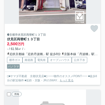
京都市伏見区両替町１３丁目
伏見区両替町１３丁目
2,500
万円
- / 61.56㎡ / -
近鉄京都線「近鉄丹波橋」駅 徒歩8分
京阪本線「丹波橋」駅 徒歩6分
都市ガス
南道路
電気有
オープンハウス
公共下水
パノラマ
□■ヤマダ不動産 京都伏見店■□ ━━物件のオススメPOINT━━ ■徒歩8
分の駅近物件 ■近鉄・京阪・JRの3WAY...
もっと見る
売地