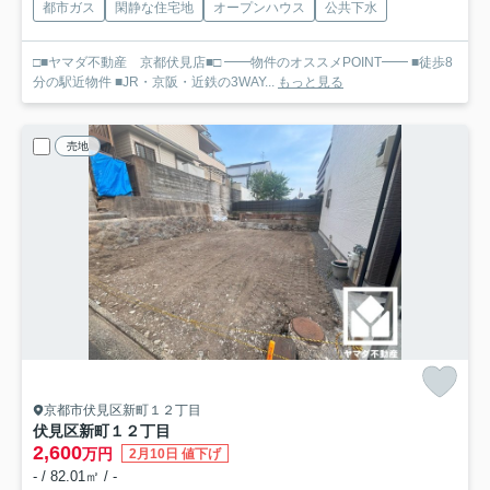
都市ガス
閑静な住宅地
オープンハウス
公共下水
□■ヤマダ不動産 京都伏見店■□ ━━物件のオススメPOINT━━ ■徒歩8
分の駅近物件 ■JR・京阪・近鉄の3WAY...
もっと見る
売地
京都市伏見区新町１２丁目
伏見区新町１２丁目
2,600
万円
2月10日 値下げ
- / 82.01㎡ / -