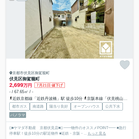
京都市伏見区御駕籠町
伏見区御駕籠町
2,699
万円
7月21日 値下げ
- / 67.65㎡ / -
近鉄京都線「近鉄丹波橋」駅 徒歩10分
京阪本線「伏見桃山」駅 徒歩12分
都市ガス
南道路
陽当り良好
オープンハウス
公共下水
パノラマ
□■ヤマダ不動産 京都伏見店■□ ━━物件のオススメPOINT━━ ■急行
停車駅！徒歩10分の駅近物件 ■近鉄・京阪・...
もっと見る