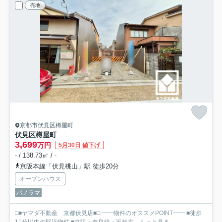
売地
京都市伏見区樽屋町
伏見区樽屋町
3,699
万円
5月30日 値下げ
- / 138.73㎡ / -
京阪本線「伏見桃山」駅 徒歩20分
オープンハウス
パノラマ
□■ヤマダ不動産 京都伏見店■□ ━━物件のオススメPOINT━━ ■徒歩
11分以内の駅近物件 ■京阪・奈良線・近鉄京...
もっと見る