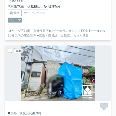
- / 90.38㎡ / -
京阪本線「伏見桃山」駅 徒歩5分
南道路
オープンハウス
パノラマ
□■ヤマダ不動産 京都伏見店■□ ━━物件のオススメPOINT━━ ■徒歩
10分以内の駅近物件 ■京阪・奈良線・近鉄京...
もっと見る
売地
京都市伏見区淀美豆町