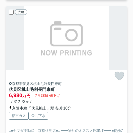
売地
京都市伏見区桃山毛利長門東町
伏見区桃山毛利長門東町
6,980
万円
7月28日 値下げ
- / 312.73㎡ / -
京阪本線「伏見桃山」駅 徒歩10分
都市ガス
公共下水
□■ヤマダ不動産 京都伏見店■□ ━━物件のオススメPOINT━━ ■徒歩7