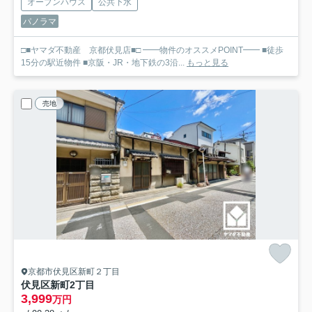
オープンハウス
公共下水
パノラマ
□■ヤマダ不動産 京都伏見店■□ ━━物件のオススメPOINT━━ ■徒歩
15分の駅近物件 ■京阪・JR・地下鉄の3沿...
もっと見る
売地
京都市伏見区新町２丁目
伏見区新町2丁目
3,999
万円