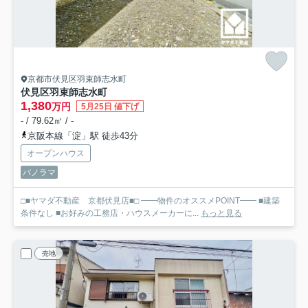
京都市伏見区羽束師志水町
伏見区羽束師志水町
1,380
万円
5月25日 値下げ
- / 79.62㎡ / -
京阪本線「淀」駅 徒歩43分
オープンハウス
パノラマ
□■ヤマダ不動産 京都伏見店■□ ━━物件のオススメPOINT━━ ■建築
条件なし ■お好みの工務店・ハウスメーカーに...
もっと見る
売地