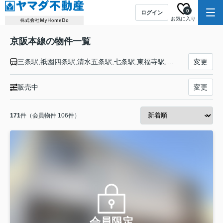
0
ログイン
お気に入り
京阪本線の物件一覧
三条駅,祇園四条駅,清水五条駅,七条駅,東福寺駅,鳥羽街道駅,伏見稲荷駅,龍谷大前深草駅,藤森駅,墨染駅,近鉄丹波橋駅,伏見桃山駅,中書島駅,淀駅,石清水八幡宮駅,橋本駅,樟葉駅,牧野駅,御殿山駅,枚方市駅,枚方公園駅,光善寺駅,香里園駅,寝屋川市駅,萱島駅,大和田駅,古川橋駅,門真市駅,西三荘駅,守口市駅,土居駅,滝井駅,千林駅,森小路駅,関目成育駅,ＪＲ野江駅,京橋駅,天満橋駅,北浜駅,淀屋橋駅
変更
販売中
変更
171
件（会員物件 106件）
会員限定