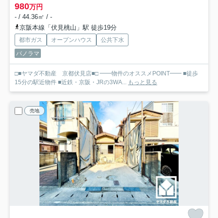
980
万円
- / 44.36㎡ / -
京阪本線「伏見桃山」駅 徒歩19分
都市ガス
オープンハウス
公共下水
パノラマ
□■ヤマダ不動産 京都伏見店■□ ━━物件のオススメPOINT━━ ■徒歩
15分の駅近物件 ■近鉄・京阪・JRの3WA...
もっと見る
売地