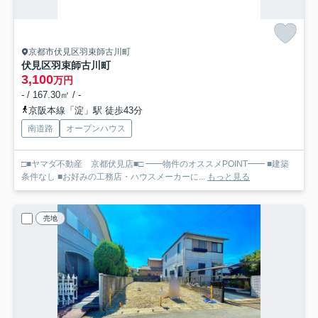
京都市伏見区羽束師古川町
伏見区羽束師古川町
3,100
万円
- / 167.30㎡ / -
京阪本線「淀」駅 徒歩43分
南道路
オープンハウス
□■ヤマダ不動産 京都伏見店■□ ━━物件のオススメPOINT━━ ■建築
条件なし ■お好みの工務店・ハウスメーカーに...
もっと見る
売地