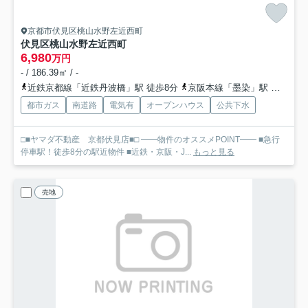
京都市伏見区桃山水野左近西町
伏見区桃山水野左近西町
6,980
万円
- / 186.39㎡ / -
近鉄京都線「近鉄丹波橋」駅 徒歩8分
京阪本線「墨染」駅 徒歩12分
都市ガス
南道路
電気有
オープンハウス
公共下水
□■ヤマダ不動産 京都伏見店■□ ━━物件のオススメPOINT━━ ■急行
停車駅！徒歩8分の駅近物件 ■近鉄・京阪・J...
もっと見る
売地