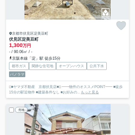
京都市伏見区淀美豆町
伏見区淀美豆町
1,300
万円
- / 90.06㎡ / -
京阪本線「淀」駅 徒歩15分
都市ガス
閑静な住宅地
オープンハウス
公共下水
パノラマ
□■ヤマダ不動産 京都伏見店■□ ━━物件のオススメPOINT━━ ■徒歩
15分の駅近物件 ■建築条件なし ■お好みの...
もっと見る
売地