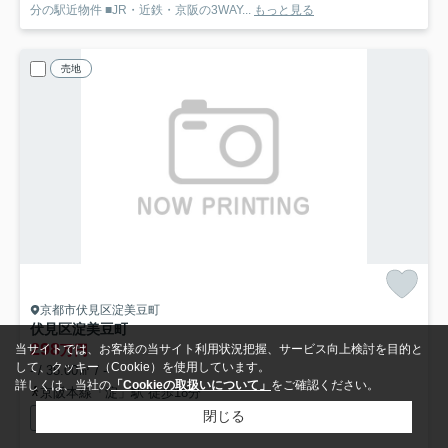
分の駅近物件 ■JR・近鉄・京阪の3WAY...
もっと見る
売地
京都市伏見区淀美豆町
伏見区淀美豆町
298
万円
当サイトでは、お客様の当サイト利用状況把握、サービス向上検討を目的と
して、クッキー（Cookie）を使用しています。
- / 35.00㎡ / -
詳しくは、当社の
「Cookieの取扱いについて」
をご確認ください。
京阪本線「淀」駅 徒歩18分
閉じる
オープンハウス