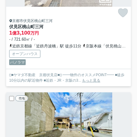
京都市伏見区桃山町三河
伏見区桃山町三河
1
3,100
億
万円
- / 721.60㎡ / -
近鉄京都線「近鉄丹波橋」駅 徒歩11分
京阪本線「伏見桃山」駅 徒歩14分
オープンハウス
パノラマ
□■ヤマダ不動産 京都伏見店■□ ━━物件のオススメPOINT━━ ■徒歩
10分以内の駅近物件 ■近鉄・JR・京阪の3...
もっと見る
売地