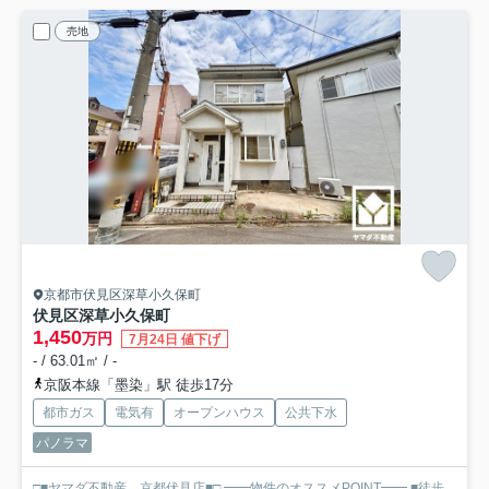
売地
京都市伏見区深草小久保町
伏見区深草小久保町
1,450
万円
7月24日 値下げ
- / 63.01㎡ / -
京阪本線「墨染」駅 徒歩17分
都市ガス
電気有
オープンハウス
公共下水
パノラマ
□■ヤマダ不動産 京都伏見店■□ ━━物件のオススメPOINT━━ ■徒歩