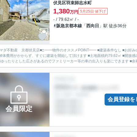
伏見区羽束師志水町
1,380
5月25日 値下げ
万円
- / 79.62㎡ / -
阪急京都本線
「
西向日
」駅 徒歩36分
見店■□ ━━物件のオススメPOINT━━ ■建築条件なし ■お好みの工務店・ハウスメーカーにて建築して頂けます ■現況更地に
解体費用がかからず、すぐに建築を開始して頂けます ■土地面積約79.62㎡ ■開放
とゆったりとした広さがあるのでファミリーカー等の車の出入りも楽にできます ■余裕の
会員登録を
会員限定