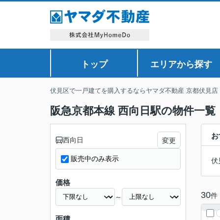
トップ
エリアから探す
伏見区で一戸建てを購入するならヤマダ不動産 京都伏見店
阪急京都本線 西向日駅の物件一覧
お
西向日
変更
販売中のみ表示
伏
価格
30
件
～
面積