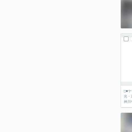
□■ヤマダ不動産 京都伏
光・通風良
神川