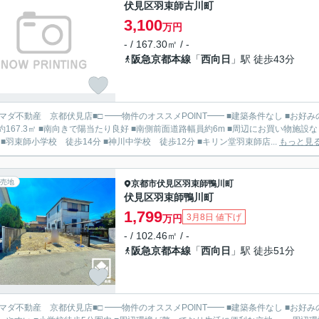
伏見区羽束師古川町
3,100
万円
- / 167.30㎡ / -
阪急京都本線
「
西向日
」駅 徒歩43分
見店■□ ━━物件のオススメPOINT━━ ■建築条件なし ■お好みの工務店・ハウスメーカーにて建築して頂けます ■角地 ■土地
167.3㎡ ■南向きで陽当たり良好 ■南側前面道路幅員約6m ■周辺にお買い物施設などが揃う便利な立地 ━━周辺環
分 ■羽束師小学校 徒歩14分 ■神川中学校 徒歩12分 ■キリン堂羽束師店...
もっと見
売地
京都市伏見区
羽束師鴨川町
伏見区羽束師鴨川町
1,799
3月8日 値下げ
万円
- / 102.46㎡ / -
阪急京都本線
「
西向日
」駅 徒歩51分
見店■□ ━━物件のオススメPOINT━━ ■建築条件なし ■お好みの工務店・ハウスメーカーにて建築して頂けます ■前道約6mで