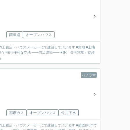
南道路
オープンハウス
境━━ ■JR「長岡京駅」徒歩
る
パノラマ
都市ガス
オープンハウス
公共下水