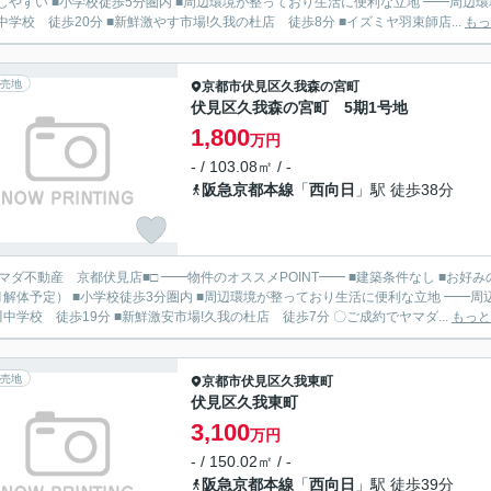
い ■小学校徒歩5分圏内 ■周辺環境が整っており生活に便利な立地 ━━周辺環境━━ ■京阪「中書島駅」徒歩47分 ■神川小学校 徒歩2分 ■
中学校 徒歩20分 ■新鮮激やす市場!久我の杜店 徒歩8分 ■イズミヤ羽束師店...
もっ
売地
京都市伏見区
久我森の宮町
伏見区久我森の宮町 5期1号地
1,800
万円
- / 103.08㎡ / -
阪急京都本線
「
西向日
」駅 徒歩38分
伏見店■□ ━━物件のオススメPOINT━━ ■建築条件なし ■お好みの工務店・ハウスメーカーにて建築して頂けます ■更地渡し
体予定） ■小学校徒歩3分圏内 ■周辺環境が整っており生活に便利な立地 ━━周辺環境━━ ■阪急「西向日駅」徒歩38分 ■神川小学校 徒歩3分
■神川中学校 徒歩19分 ■新鮮激安市場!久我の杜店 徒歩7分 〇ご成約でヤマダ...
もっと
売地
京都市伏見区
久我東町
伏見区久我東町
3,100
万円
- / 150.02㎡ / -
阪急京都本線
「
西向日
」駅 徒歩39分