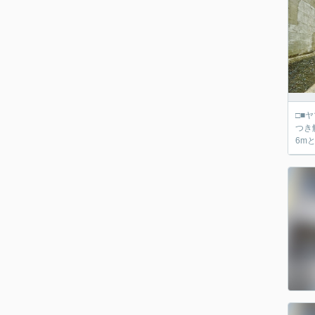
□■ヤマダ不動産 京都伏
つき
6m