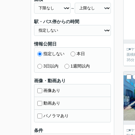
～
駅・バス停からの時間
情報公開日
□■ヤマダ不動産 京都伏
指定しない
本日
面積約
35
3日以内
1週間以内
画像・動画あり
画像あり
動画あり
パノラマあり
条件
□■ヤマダ不動産 京都伏