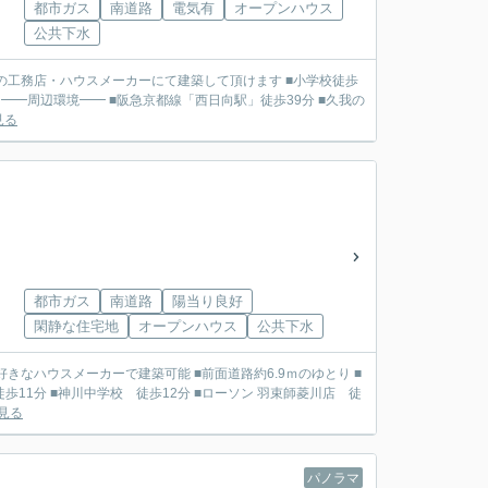
都市ガス
南道路
電気有
オープンハウス
公共下水
━━周辺環境━━ ■阪急京都線「西日向駅」徒歩39分 ■久我の
見る
都市ガス
南道路
陽当り良好
閑静な住宅地
オープンハウス
公共下水
見る
パノラマ