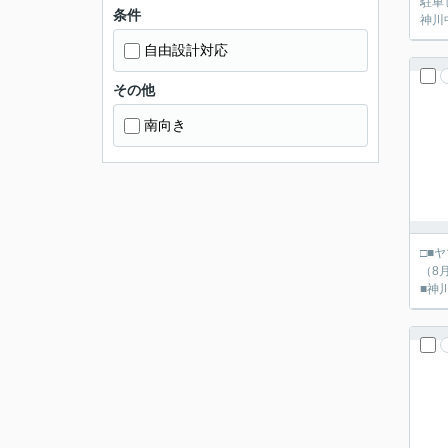
駐車しやす
条件
神川
自由設計対応
その他
南向き
□■ヤマダ不動産 京都
（8月解