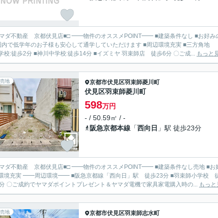
見店■□ ━━物件のオススメPOINT━━ ■建築条件なし ■お好みの工務店・ハウスメーカーにて建築して頂けます ■小学校徒歩
圏内で低学年のお子様も安心して通学していただけます ■周辺環境充実 ■三方角地 
社小学校:徒歩2分 ■神川中学校:徒歩14分 ■イズミヤ 羽束師店 徒歩6分 〇ご成...
もっと
売地
京都市伏見区
羽束師菱川町
伏見区羽束師菱川町
598
万円
- / 50.59㎡ / -
阪急京都本線
「
西向日
」駅 徒歩23分
見店■□ ━━物件のオススメPOINT━━ ■建築条件なし売地 ■お好きなハウスメーカーで建築可能 ■前面道路約6.9ｍのゆとり ■
 徒歩23分 ■羽束師小学校 徒歩11分 ■神川中学校 徒歩12分 ■ローソン 羽束師菱川店 徒
歩10分 〇ご成約でヤマダポイントプレゼント＆ヤマダ電機で家具家電購入時の...
もっと
売地
京都市伏見区
羽束師志水町