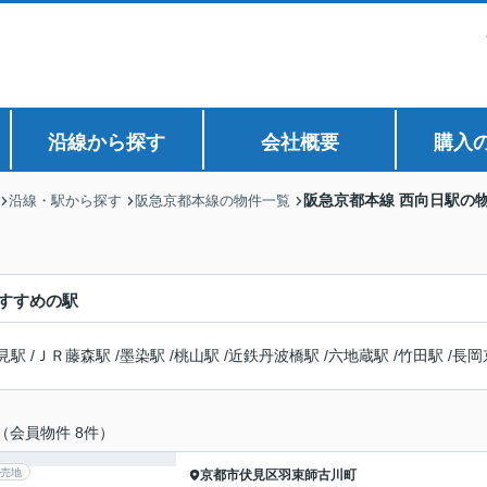
沿線から探す
会社概要
購入
阪急京都本線 西向日駅の
沿線・駅から探す
阪急京都本線の物件一覧
すすめの駅
見駅
/
ＪＲ藤森駅
/
墨染駅
/
桃山駅
/
近鉄丹波橋駅
/
六地蔵駅
/
竹田駅
/
長岡
（会員物件 8件）
売地
京都市伏見区
羽束師古川町