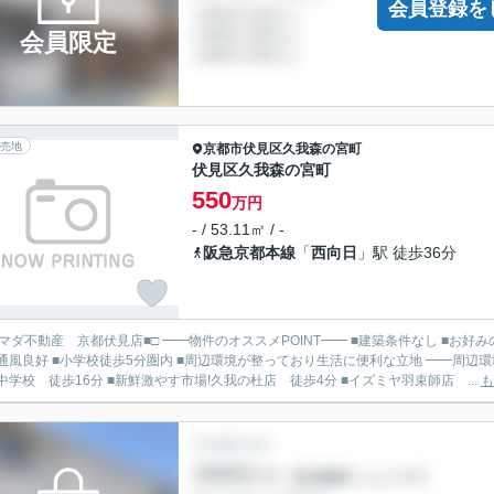
会員登録を
会員限定
売地
京都市伏見区
久我森の宮町
伏見区久我森の宮町
550
万円
- / 53.11㎡ / -
阪急京都本線
「
西向日
」駅 徒歩36分
見店■□ ━━物件のオススメPOINT━━ ■建築条件なし ■お好みの工務店・ハウスメーカーにて建築して頂けます ■南向きで採
好 ■小学校徒歩5分圏内 ■周辺環境が整っており生活に便利な立地 ━━周辺環境━━ ■阪急「西向日駅」徒歩36分 ■神川小学校 徒歩7分 ■
中学校 徒歩16分 ■新鮮激やす市場!久我の杜店 徒歩4分 ■イズミヤ羽束師店 ...
も