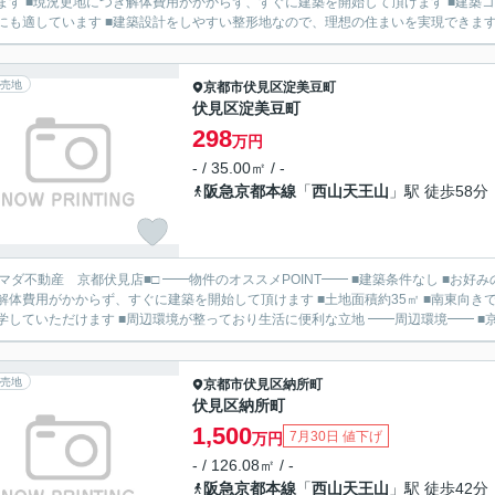
ます ■現況更地につき解体費用がかからず、すぐに建築を開始して頂けます ■建築
にも適しています ■建築設計をしやすい整形地なので、理想の住まいを実現できます ■
売地
京都市伏見区
淀美豆町
伏見区淀美豆町
298
万円
- / 35.00㎡ / -
阪急京都本線
「
西山天王山
」駅 徒歩58分
見店■□ ━━物件のオススメPOINT━━ ■建築条件なし ■お好みの工務店・ハウスメーカーにて建築して頂けます ■現況更地に
解体費用がかからず、すぐに建築を開始して頂けます ■土地面積約35㎡ ■南東向き
て通学していただけます ■周辺環境が整っており生活に便利な立地 ━━周
売地
京都市伏見区
納所町
伏見区納所町
1,500
7月30日 値下げ
万円
- / 126.08㎡ / -
阪急京都本線
「
西山天王山
」駅 徒歩42分