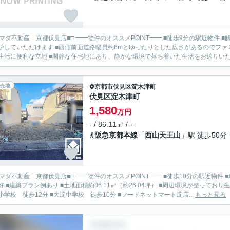
見店■□ ━━物件のオススメPOINT━━ ■徒歩9分の駅近物件 ■解体後更地渡し ■小学校徒歩5分圏内で低学年のお子様も安心し
学していただけます ■西側前面道路幅員約6mとゆったりとした広さがあるのでファ
売地
京都市伏見区
淀木津町
伏見区淀木津町
1,580
万円
- / 86.11㎡ / -
阪急京都本線
「
西山天王山
」駅 徒歩50分
見店■□ ━━物件のオススメPOINT━━ ■徒歩10分の駅近物件 ■現況更地につき解体コストがかかりません ■南西向きで陽当た
 ■建築プラン例あり ■土地面積約86.11㎡（約26.04坪） ■周辺環境が整っており生活に便利な立地 ━━周辺環境━━ ■
小学校 徒歩12分 ■大淀中学校 徒歩10分 ■フードネットマート淀店...
もっと見る