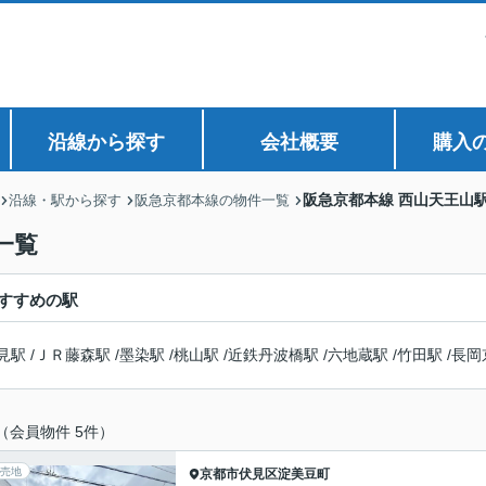
沿線から探す
会社概要
購入
阪急京都本線 西山天王山
沿線・駅から探す
阪急京都本線の物件一覧
一覧
すすめの駅
見駅
/
ＪＲ藤森駅
/
墨染駅
/
桃山駅
/
近鉄丹波橋駅
/
六地蔵駅
/
竹田駅
/
長岡
（会員物件 5件）
売地
京都市伏見区
淀美豆町