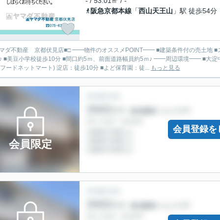
- / 53.01㎡ / -
阪急京都本線
「
西山天王山
」駅 徒歩54分
見店■□ ━━物件のオススメPOINT━━ ■建築条件付の売土地 ■スーパー・駅・学校が徒歩圏内の立地♪ ■京阪「淀」駅まで徒歩
美豆小学校徒歩10分 ■間口約5ｍ、前面道路幅員約5ｍ♪ ━━周辺環境━━ ■大淀中学校：徒歩16分 ■スーパーイワキ淀店：徒歩5分 ■Food Net
t(フードネットマート) 淀店：徒歩10分 ■よど保育園：徒...
もっと見る
会員登録を
会員限定