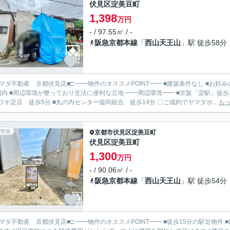
伏見区淀美豆町
1,398
万円
- / 97.55㎡ / -
阪急京都本線
「
西山天王山
」駅 徒歩58分
見店■□ ━━物件のオススメPOINT━━ ■建築条件なし ■お好みの工務店・ハウスメーカーにて建築して頂けます ■小学校徒歩
辺環境が整っており生活に便利な立地 ━━周辺環境━━ ■京阪「淀駅」徒歩19分 ■美豆小学校 徒歩3分 ■大淀中学校 徒歩17分 ■スーパ
ーイワキ淀店 徒歩5分 ■丸の内センター協同組合 徒歩14分 〇ご成約でヤマダポ...
も
売地
京都市伏見区
淀美豆町
伏見区淀美豆町
1,300
万円
- / 90.06㎡ / -
阪急京都本線
「
西山天王山
」駅 徒歩54分
見店■□ ━━物件のオススメPOINT━━ ■徒歩15分の駅近物件 ■建築条件なし ■お好みの工務店・ハウスメーカーにて建築して