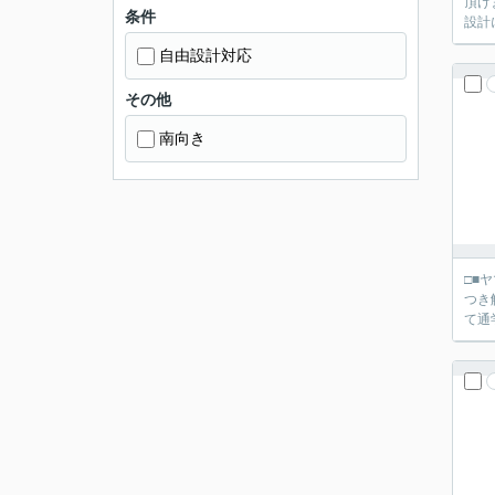
頂け
条件
設計
自由設計対応
その他
南向き
□■ヤマダ不動産 京都伏
つき