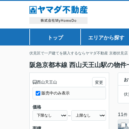
トップ
エリアから探す
伏見区で一戸建てを購入するならヤマダ不動産 京都伏見店
阪急京都本線 西山天王山駅の物件
お
西山天王山
変更
販売中のみ表示
伏
価格
11
件
～
面積