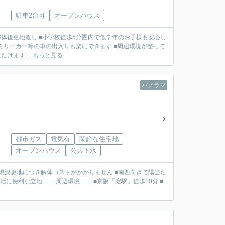
駐車2台可
オープンハウス
ミリーカー等の車の出入りも楽にできます ■周辺環境が整って
おり生活に便利な立地 ■閑静な住宅地にあり、静かな環境で落ち着いた生活をお送りいただけます ...
もっと見る
パノラマ
都市ガス
電気有
閑静な住宅地
オープンハウス
公共下水
京阪「淀駅」徒歩10分 ■