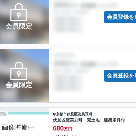
会員登録を
会員限定
会員登録を
会員限定
売地
京都市伏見区
淀美豆町
伏見区淀美豆町 売土地 建築条件付
680
万円