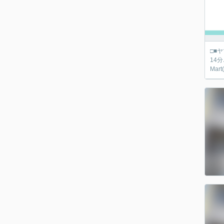
□■ヤマダ不動産 京都伏
14分♪ ■
Mar