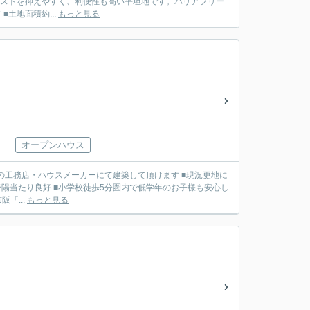
コストを抑えやすく、利便性も高い平坦地です。バリアフリー
土地面積約...
もっと見る
オープンハウス
で陽当たり良好 ■小学校徒歩5分圏内で低学年のお子様も安心し
辺環境━━ ■京阪「...
もっと見る