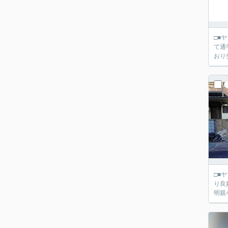
□■ヤマダ不動産 京都伏
て通
□■ヤマダ不動産 京都伏
り良好
明親