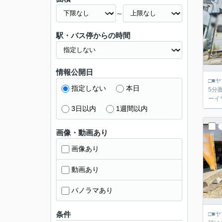
～
駅・バス停からの時間
情報公開日
□■ヤマダ不動産 京都伏
指定しない
本日
5分圏内 ■周
3日以内
1週間以内
画像・動画あり
画像あり
動画あり
パノラマあり
条件
□■ヤマダ不動産 京都伏