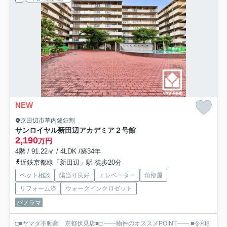
NEW
京田辺市草内鐘鉦割
サンロイヤル新田辺アカデミア２号館
2,190
万円
4階 / 91.22㎡ / 4LDK /築34年
近鉄京都線「新田辺」駅 徒歩20分
ペット相談
陽当り良好
エレベーター
角部屋
リフォーム済
ウォークインクロゼット
パノラマ
□■ヤマダ不動産 京都伏見店■□ ━━物件のオススメPOINT━━ ■令和8