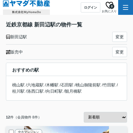
0
ログイン
お気に入り
近鉄京都線 新田辺駅の物件一覧
新田辺駅
変更
販売中
変更
おすすめの駅
桃山駅
/
六地蔵駅
/
木幡駅
/
石田駅
/
桃山御陵前駅
/
竹田駅
/
桂川駅
/
洛西口駅
/
向日町駅
/
観月橋駅
12
件（会員物件 8件）
中古マンション