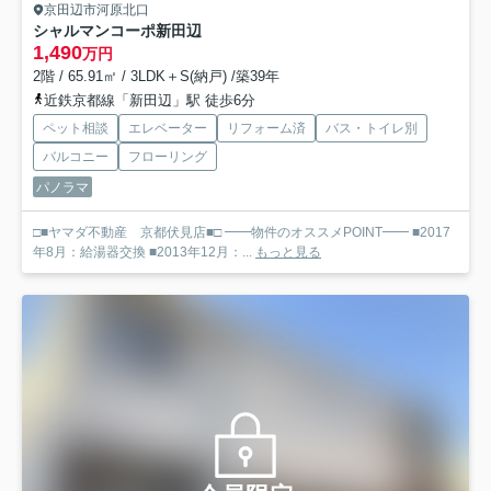
京田辺市河原北口
シャルマンコーポ新田辺
1,490
万円
2階 / 65.91㎡ / 3LDK＋S(納戸) /築39年
近鉄京都線「新田辺」駅 徒歩6分
ペット相談
エレベーター
リフォーム済
バス・トイレ別
バルコニー
フローリング
パノラマ
□■ヤマダ不動産 京都伏見店■□ ━━物件のオススメPOINT━━ ■2017
年8月：給湯器交換 ■2013年12月：...
もっと見る