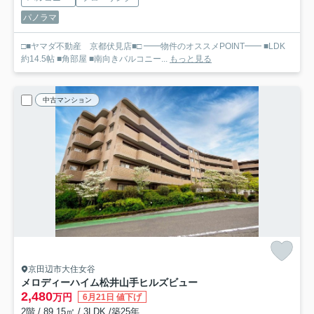
パノラマ
□■ヤマダ不動産 京都伏見店■□ ━━物件のオススメPOINT━━ ■LDK
約14.5帖 ■角部屋 ■南向きバルコニー...
もっと見る
中古マンション
京田辺市大住女谷
メロディーハイム松井山手ヒルズビュー
2,480
万円
6月21日 値下げ
2階 / 89.15㎡ / 3LDK /築25年