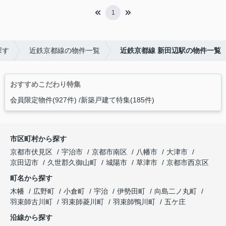
1
探す
近鉄京都線の物件一覧
近鉄京都線 新田辺駅の物件一覧
おすすめこだわり特集
会員限定物件(927件)
新築戸建て特集(185件)
市区町村から探す
京都市伏見区
宇治市
京都市南区
八幡市
大津市
京田辺市
久世郡久御山町
城陽市
草津市
京都市西京区
町名から探す
木幡
広野町
小倉町
宇治
伊勢田町
向島二ノ丸町
羽束師古川町
羽束師菱川町
羽束師鴨川町
五ケ庄
沿線から探す