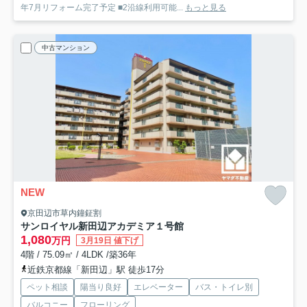
年7月リフォーム完了予定 ■2沿線利用可能...
もっと見る
中古マンション
NEW
京田辺市草内鐘鉦割
サンロイヤル新田辺アカデミア１号館
1,080
万円
3月19日 値下げ
4階 / 75.09㎡ / 4LDK /築36年
近鉄京都線「新田辺」駅 徒歩17分
ペット相談
陽当り良好
エレベーター
バス・トイレ別
バルコニー
フローリング