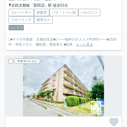
近鉄京都線「新田辺」駅 徒歩51分
エレベーター
床暖房
バス・トイレ別
バルコニー
フローリング
都市ガス
パノラマ
□■ヤマダ不動産 京都伏見店■□ ━━物件のオススメPOINT━━ ■2020
年：和室クロス・襖貼替、畳表替え ■駐車...
もっと見る
中古マンション