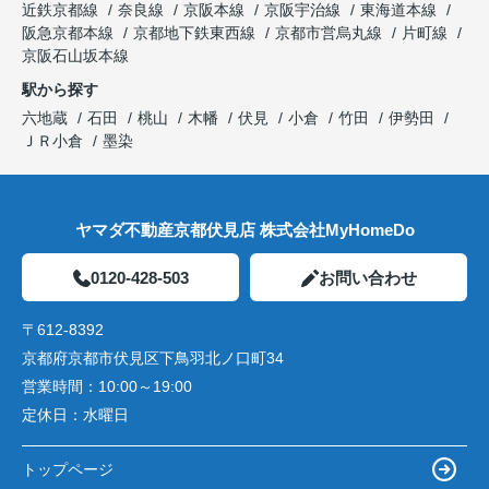
近鉄京都線
奈良線
京阪本線
京阪宇治線
東海道本線
阪急京都本線
京都地下鉄東西線
京都市営烏丸線
片町線
京阪石山坂本線
駅から探す
六地蔵
石田
桃山
木幡
伏見
小倉
竹田
伊勢田
ＪＲ小倉
墨染
ヤマダ不動産京都伏見店 株式会社MyHomeDo
0120-428-503
お問い合わせ
〒612-8392
京都府京都市伏見区下鳥羽北ノ口町34
営業時間：
10:00～19:00
定休日：
水曜日
トップページ