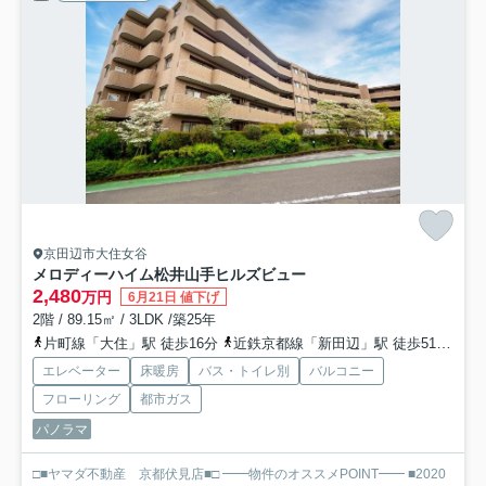
京田辺市大住女谷
メロディーハイム松井山手ヒルズビュー
2,480
万円
6月21日 値下げ
2階 / 89.15㎡ / 3LDK /築25年
片町線「大住」駅 徒歩16分
近鉄京都線「新田辺」駅 徒歩51分
片
エレベーター
床暖房
バス・トイレ別
バルコニー
フローリング
都市ガス
パノラマ
□■ヤマダ不動産 京都伏見店■□ ━━物件のオススメPOINT━━ ■2020