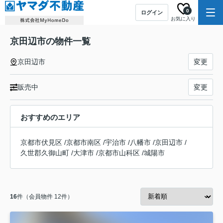
0
ログイン
お気に入り
京田辺市の物件一覧
京田辺市
変更
販売中
変更
おすすめのエリア
京都市伏見区
/
京都市南区
/
宇治市
/
八幡市
/
京田辺市
/
久世郡久御山町
/
大津市
/
京都市山科区
/
城陽市
16
件（会員物件 12件）