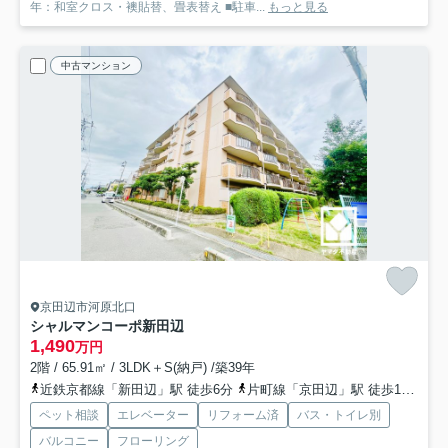
年：和室クロス・襖貼替、畳表替え ■駐車...
もっと見る
中古マンション
京田辺市河原北口
シャルマンコーポ新田辺
1,490
万円
2階 / 65.91㎡ / 3LDK＋S(納戸) /築39年
近鉄京都線「新田辺」駅 徒歩6分
片町線「京田辺」駅 徒歩12分
近
ペット相談
エレベーター
リフォーム済
バス・トイレ別
バルコニー
フローリング