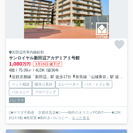
京田辺市草内鐘鉦割
サンロイヤル新田辺アカデミア１号館
1,080
万円
3月19日 値下げ
4階 / 75.09㎡ / 4LDK /築36年
近鉄京都線「新田辺」駅 徒歩17分
奈良線「山城青谷」駅 徒歩24分
ペット相談
陽当り良好
エレベーター
バス・トイレ別
バルコニー
フローリング
パノラマ
□■ヤマダ不動産 京都伏見店■□ ━━物件のオススメPOINT━━ ■LDK
約14.5帖 ■角部屋 ■南向きバルコニー...
もっと見る