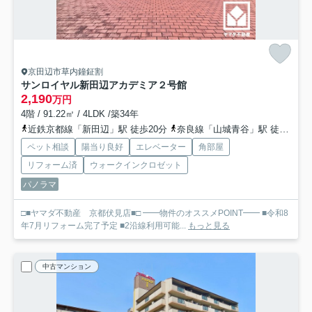
京田辺市草内鐘鉦割
サンロイヤル新田辺アカデミア２号館
2,190
万円
4階 / 91.22㎡ / 4LDK /築34年
近鉄京都線「新田辺」駅 徒歩20分
奈良線「山城青谷」駅 徒歩25分
ペット相談
陽当り良好
エレベーター
角部屋
リフォーム済
ウォークインクロゼット
パノラマ
□■ヤマダ不動産 京都伏見店■□ ━━物件のオススメPOINT━━ ■令和8
年7月リフォーム完了予定 ■2沿線利用可能...
もっと見る
中古マンション