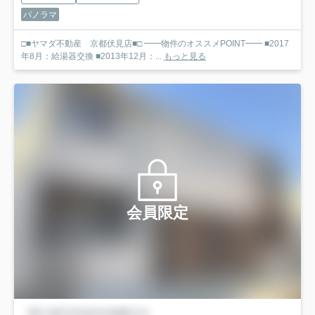
パノラマ
□■ヤマダ不動産 京都伏見店■□ ━━物件のオススメPOINT━━ ■2017
年8月：給湯器交換 ■2013年12月：...
もっと見る
会員限定