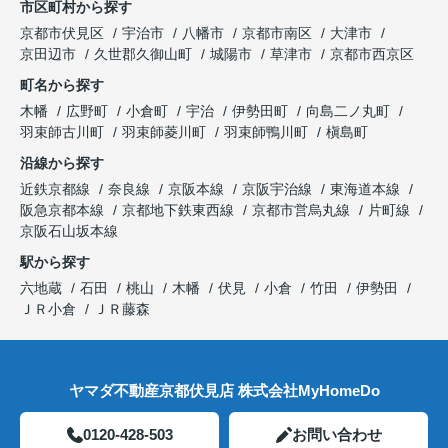
市区町村から探す
京都市伏見区
宇治市
八幡市
京都市南区
大津市
京田辺市
久世郡久御山町
城陽市
草津市
京都市西京区
町名から探す
木幡
広野町
小倉町
宇治
伊勢田町
向島二ノ丸町
羽束師古川町
羽束師菱川町
羽束師鴨川町
槇島町
沿線から探す
近鉄京都線
奈良線
京阪本線
京阪宇治線
東海道本線
阪急京都本線
京都地下鉄東西線
京都市営烏丸線
片町線
京阪石山坂本線
駅から探す
六地蔵
石田
桃山
木幡
伏見
小倉
竹田
伊勢田
ＪＲ小倉
ＪＲ藤森
ヤマダ不動産京都伏見店 株式会社MyHomeDo
0120-428-503
お問い合わせ