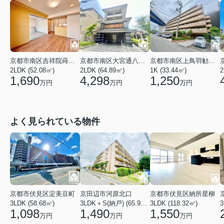
京都市南区吉祥院蒔絵南町
京都市南区大宮通八条下る九条町
京都市南区上鳥羽勧進橋町
2LDK (52.08㎡)
2LDK (64.89㎡)
1K (33.44㎡)
2
1,690
4,298
1,250
万円
万円
万円
よく見られている物件
京都市伏見区淀美豆町
京田辺市河原北口
京都市伏見区納所星柳
3LDK (58.68㎡)
3LDK＋S(納戸) (65.91㎡)
3LDK (118.32㎡)
3
1,098
1,490
1,550
万円
万円
万円