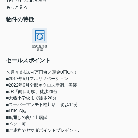
TEL：0120-428-503
もっと見る
物件の特徴
室内洗濯機
置場
セールスポイント
＼月々支払い4万円台／頭金0円OK！
■2017年5月フルリノベーション
■2022年6月全部屋クロス新調、美装
■JR「向日町駅」徒歩26分
■大藪小学校まで徒歩20分
■スーパーマツモト桂川店 徒歩14分
■LDK16帖
■風通しの良い上層階
■ペット可
■ご成約でヤマダポイントプレゼント♪