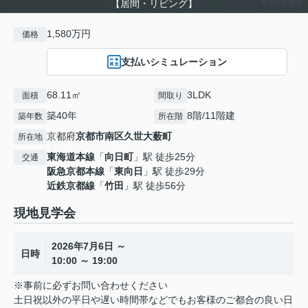
【居間・リビング】
1,580万円
価格
支払いシミュレーション
68.11㎡
3LDK
面積
間取り
築40年
8階/11階建
築年数
所在階
京都府
京都市南区
久世大薮町
所在地
東海道本線
「
向日町
」駅 徒歩25分
交通
阪急京都本線
「
東向日
」駅 徒歩29分
近鉄京都線
「
竹田
」駅 徒歩56分
現地見学会
2026年7月6日 ～
日時
10:00 ～ 19:00
※事前に必ずお問い合わせください
土日祝以外の平日や遅い時間帯などでもお客様のご都合の良い日