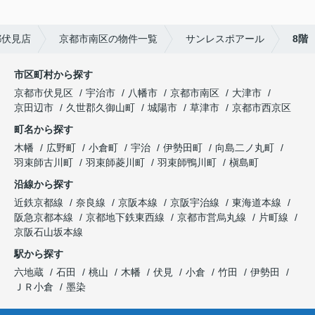
都伏見店
京都市南区の物件一覧
サンレスポアール
8階
市区町村から探す
京都市伏見区
宇治市
八幡市
京都市南区
大津市
京田辺市
久世郡久御山町
城陽市
草津市
京都市西京区
町名から探す
木幡
広野町
小倉町
宇治
伊勢田町
向島二ノ丸町
羽束師古川町
羽束師菱川町
羽束師鴨川町
槇島町
沿線から探す
近鉄京都線
奈良線
京阪本線
京阪宇治線
東海道本線
阪急京都本線
京都地下鉄東西線
京都市営烏丸線
片町線
京阪石山坂本線
駅から探す
六地蔵
石田
桃山
木幡
伏見
小倉
竹田
伊勢田
ＪＲ小倉
墨染