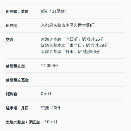
8階 / 11階建
所在階 / 階建
京都府
京都市南区
久世大薮町
所在地
東海道本線
「
向日町
」駅 徒歩25分
交通
阪急京都本線
「
東向日
」駅 徒歩29分
近鉄京都線
「
竹田
」駅 徒歩56分
14,300円
修繕積立金
-
修繕積立基金
0ヶ月
権利金
空無 / 0円
駐車場 / 月額
- / 0ヶ月
土地の敷金 / 保証金