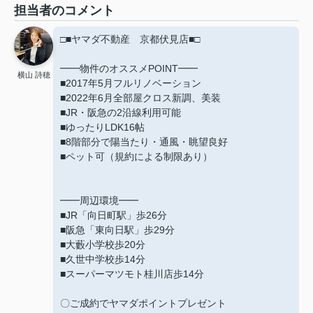
担当者のコメント
□■ヤマダ不動産 京都伏見店■□
━━物件のオススメPOINT━━
横山 詩穂
■2017年5月フルリノベーション
■2022年6月全部屋クロス新調、美装
■JR・阪急の2沿線利用可能
■ゆったりLDK16帖
■8階部分で陽当たり・通風・眺望良好
■ペット可（規約による制限あり）
━━周辺環境━━
■JR「向日町駅」歩26分
■阪急「東向日駅」歩29分
■大藪小学校歩20分
■久世中学校歩14分
■スーパーマツモト桂川店歩14分
〇ご成約でヤマダポイントプレゼント