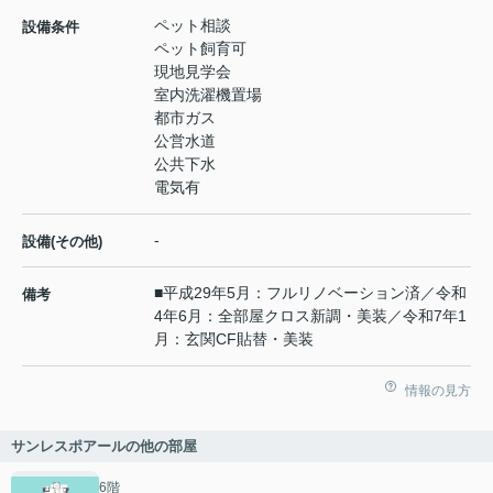
ペット相談
設備条件
ペット飼育可
現地見学会
室内洗濯機置場
都市ガス
公営水道
公共下水
電気有
-
設備(その他)
■平成29年5月：フルリノベーション済／令和
備考
4年6月：全部屋クロス新調・美装／令和7年1
月：玄関CF貼替・美装
情報の見方
サンレスポアールの他の部屋
6階