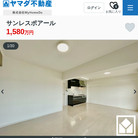
0
ログイン
お気に入り
サンレスポアール
1,580
万円
1
/
30