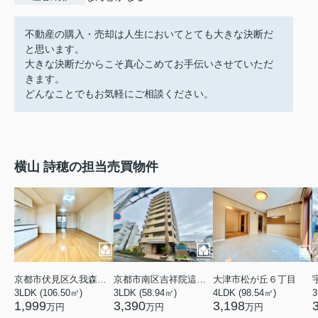
不動産の購入・売却は人生においてとても大きな決断だ
と思います。
大きな決断だからこそ真心こめてお手伝いさせていただ
きます。
どんなことでもお気軽にご相談ください。
横山 詩穂の担当売買物件
京都市伏見区久我森の宮町
京都市南区吉祥院這登中町
大津市松が丘６丁目
3LDK (106.50㎡)
3LDK (58.94㎡)
4LDK (98.54㎡)
3
1,999
3,390
3,198
万円
万円
万円