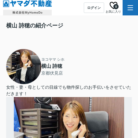
0
ログイン
お気に入り
横山 詩穂の紹介ページ
ヨコヤマ シホ
横山 詩穂
京都伏見店
女性・妻・母としての目線でも物件探しのお手伝いをさせていた
だきます！