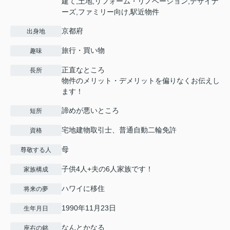
建て,土地,リフォーム・リノベーション,デザイナ
ーズ,ファミリー向け,駅近物件
京都府
出身地
旅行・買い物
趣味
正直なところ
長所
物件のメリット・デメリットを偏りなくお伝えし
ます！
諦めが悪いところ
短所
宅地建物取引士、普通自動二輪免許
資格
母
尊敬する人
子供4人+夫の6人家族です！
家族構成
ハワイに移住
将来の夢
1990年11月23日
生年月日
なんとかなる
座右の銘