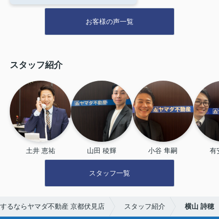
お客様の声一覧
スタッフ紹介
土井 恵祐
山田 稜輝
⼩⾕ 隼嗣
有
スタッフ一覧
するならヤマダ不動産 京都伏見店
スタッフ紹介
横山 詩穂