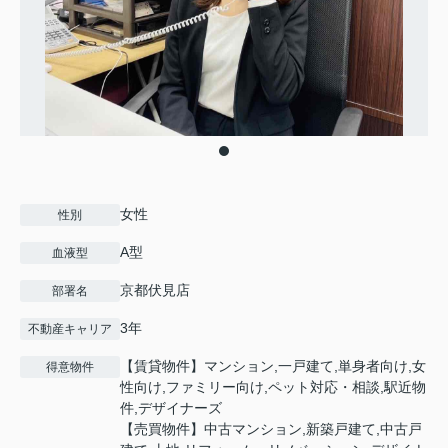
女性
性別
A型
血液型
京都伏見店
部署名
3年
不動産キャリア
【賃貸物件】マンション,一戸建て,単身者向け,女
得意物件
性向け,ファミリー向け,ペット対応・相談,駅近物
件,デザイナーズ
【売買物件】中古マンション,新築戸建て,中古戸