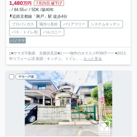
1,480
万円
7月25日 値下げ
- / 84.55㎡ / 5DK /築40年
近鉄京都線「興戸」駅 徒歩4分
プロパンガス
陽当り良好
バリアフリー
システムキッチン
バス・トイレ別
バルコニー
パノラマ
□■ヤマダ不動産 京都伏見店■□ ━━物件のオススメPOINT━━ ■2013
年リフォーム済 新調：キッチン、トイレ、...
もっと見る
中古一戸建