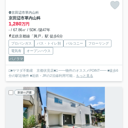
京田辺市草内山科
京田辺市草内山科
1,280
万円
- / 67.86㎡ / 5DK /築47年
近鉄京都線「興戸」駅 徒歩6分
プロパンガス
バス・トイレ別
バルコニー
フローリング
電気有
オープンハウス
パノラマ
□■ヤマダ不動産 京都伏見店■□ ━━物件のオススメPOINT━━ ■徒歩6
分の駅近物件 ■近鉄・JRの2沿線利用可能...
もっと見る
新築一戸建