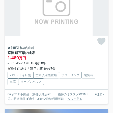
京田辺市草内山科
京田辺市草内山科
1,480
万円
- / 85.45㎡ / 4LDK /築28年
近鉄京都線「興戸」駅 徒歩7分
バス・トイレ別
室内洗濯機置場
フローリング
電気有
出窓
オープンハウス
□■ヤマダ不動産 京都伏見店■□ ━━物件のオススメPOINT━━ ■徒歩7
分の駅近物件 ■近鉄・JRの2沿線利用可能...
もっと見る