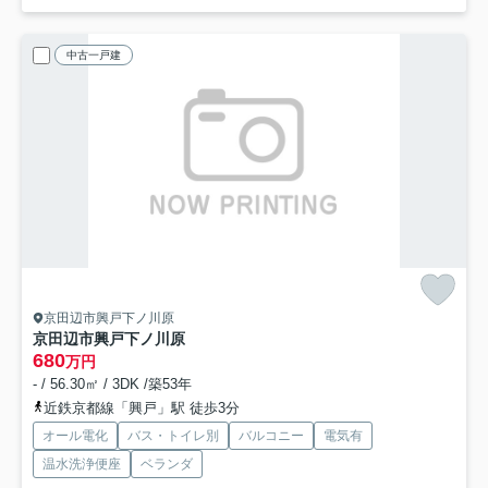
中古一戸建
京田辺市興戸下ノ川原
京田辺市興戸下ノ川原
680
万円
- / 56.30㎡ / 3DK /築53年
近鉄京都線「興戸」駅 徒歩3分
オール電化
バス・トイレ別
バルコニー
電気有
温水洗浄便座
ベランダ