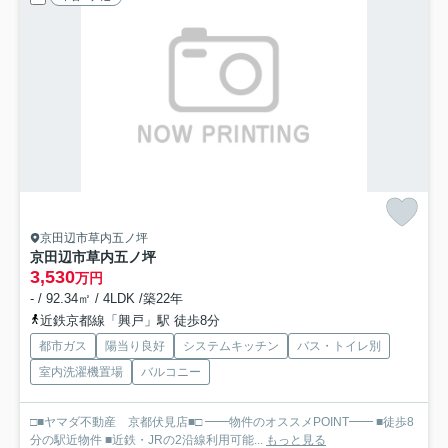
京田辺市草内五ノ坪
京田辺市草内五ノ坪
3,530
万円
- / 92.34㎡ / 4LDK /築22年
近鉄京都線「興戸」駅 徒歩8分
都市ガス
陽当り良好
システムキッチン
バス・トイレ別
室内洗濯機置場
バルコニー
□■ヤマダ不動産 京都伏見店■□ ━━物件のオススメPOINT━━ ■徒歩8
分の駅近物件 ■近鉄・JRの2沿線利用可能...
もっと見る