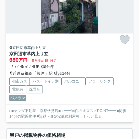
京田辺市草内上リ立
京田辺市草内上リ立
680
万円
8月4日 値下げ
- / 72.45㎡ / 4DK /築46年
近鉄京都線「興戸」駅 徒歩14分
都市ガス
バス・トイレ別
バルコニー
フローリング
電気有
洗面台
パノラマ
□■ヤマダ不動産 京都伏見店■□ ━━物件のオススメPOINT━━ ■徒歩
14分の駅近物件 ■近鉄・JRの2沿線利用可...
もっと見る
興戸の掲載物件の価格相場