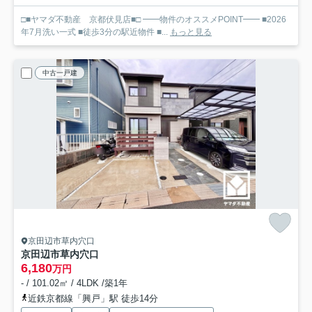
□■ヤマダ不動産 京都伏見店■□ ━━物件のオススメPOINT━━ ■2026
年7月洗い一式 ■徒歩3分の駅近物件 ■...
もっと見る
中古一戸建
京田辺市草内穴口
京田辺市草内穴口
6,180
万円
- / 101.02㎡ / 4LDK /築1年
近鉄京都線「興戸」駅 徒歩14分