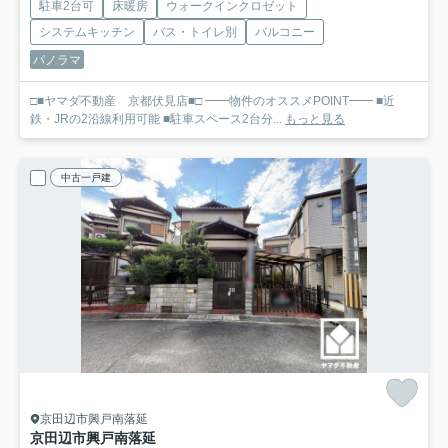
駐車2台可
床暖房
ウォークインクロゼット
システムキッチン
バス・トイレ別
バルコニー
パノラマ
□■ヤマダ不動産 京都伏見店■□ ━━物件のオススメPOINT━━ ■近
鉄・JRの2沿線利用可能 ■駐車スペース2台分...
もっと見る
中古一戸建
京田辺市興戸南落延
京田辺市興戸南落延