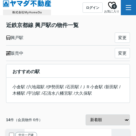
0
ログイン
お気に入り
近鉄京都線 興戸駅の物件一覧
興戸駅
変更
販売中
変更
おすすめの駅
小倉駅
/
六地蔵駅
/
伊勢田駅
/
石田駅
/
ＪＲ小倉駅
/
新田駅
/
木幡駅
/
宇治駅
/
石清水八幡宮駅
/
大久保駅
14
件（会員物件 6件）
中古一戸建