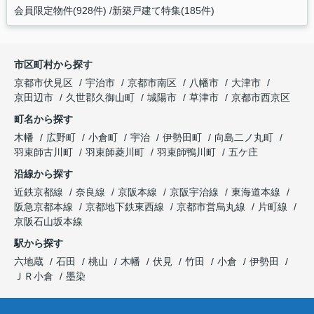
会員限定物件(928件)
新築戸建て特集(185件)
市区町村から探す
京都市伏見区
宇治市
京都市南区
八幡市
大津市
京田辺市
久世郡久御山町
城陽市
草津市
京都市西京区
町名から探す
木幡
広野町
小倉町
宇治
伊勢田町
向島二ノ丸町
羽束師古川町
羽束師菱川町
羽束師鴨川町
五ケ庄
沿線から探す
近鉄京都線
奈良線
京阪本線
京阪宇治線
東海道本線
阪急京都本線
京都地下鉄東西線
京都市営烏丸線
片町線
京阪石山坂本線
駅から探す
六地蔵
石田
桃山
木幡
伏見
竹田
小倉
伊勢田
ＪＲ小倉
墨染