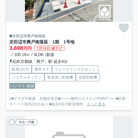
京田辺市興戸南落延
京田辺市興戸南落延 1期 1号地
3,698
万円
7月18日 値下げ
- / 100.19㎡ / 4LDK /新築
近鉄京都線「興戸」駅 徒歩4分
駐車2台可
都市ガス
ウォークインクロゼット
システムキッチン
食器洗い乾燥機
浴室乾燥機
パノラマ
新築
□■ヤマダ不動産 京都伏見店■□ ━━物件のオススメPOINT━━ ■駐車
スペース並列2台分あり ■徒歩4分の駅近物件...
もっと見る
中古一戸建