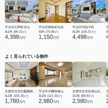
宇治市広野町寺山
宇治市槇島町吹前
宇治市羽拍子町
4LDK (99.15㎡)
4DK (70.06㎡)
4LDK (105.57㎡)
4
4,398
1,150
4,498
万円
万円
万円
よく見られている物件
京都市伏見区醍醐南端山町
宇治市木幡御蔵山
京都市伏見区桃山紅雪町
5LDK (105.30㎡)
3LDK (121.33㎡)
3LDK (89.83㎡)
3
1,780
2,980
2,580
万円
万円
万円