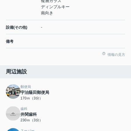
複層ガラス
ディンプルキー
南向き
-
設備(その他)
備考
情報の見方
周辺施設
郵便局
宇治蔭田郵便局
170ｍ（3分）
歯科
井関歯科
230ｍ（3分）
スーパー