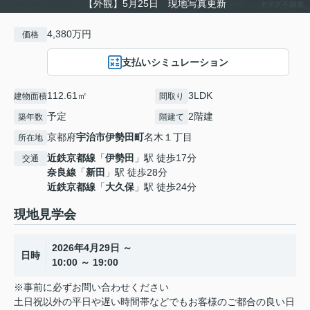
【外観】5月25日 現地写真更新
4,380万円
価格
支払いシミュレーション
112.61㎡
3LDK
建物面積
間取り
予定
2階建
築年数
階建て
京都府
宇治市
伊勢田町
名木１丁目
所在地
近鉄京都線
「
伊勢田
」駅 徒歩17分
交通
奈良線
「
新田
」駅 徒歩28分
近鉄京都線
「
大久保
」駅 徒歩24分
現地見学会
2026年4月29日 ～
日時
10:00 ～ 19:00
※事前に必ずお問い合わせください
土日祝以外の平日や遅い時間帯などでもお客様のご都合の良い日