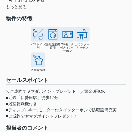
TEL：0120-428-503
もっと見る
物件の特徴
バストイレ
室内洗濯機
TVモニタ
カウンター
別
置場
付きインタ
キッチン
ーホン
浴室乾燥機
セールスポイント
＼ご成約でヤマダポイントプレゼント！／頭金0円OK！
■近鉄「伊勢田駅」徒歩17分
■浴室乾燥機付き
■ディンプルキー,モニター付きインターホンで防犯設備充実
■ご成約でヤマダポイントプレゼント♪
担当者のコメント