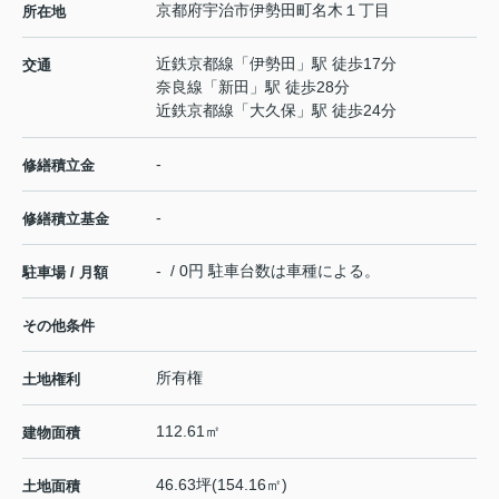
京都府
宇治市
伊勢田町
名木１丁目
所在地
近鉄京都線
「
伊勢田
」駅 徒歩17分
交通
奈良線
「
新田
」駅 徒歩28分
近鉄京都線
「
大久保
」駅 徒歩24分
-
修繕積立金
-
修繕積立基金
- / 0円 駐車台数は車種による。
駐車場 / 月額
その他条件
所有権
土地権利
112.61㎡
建物面積
46.63坪(154.16㎡)
土地面積