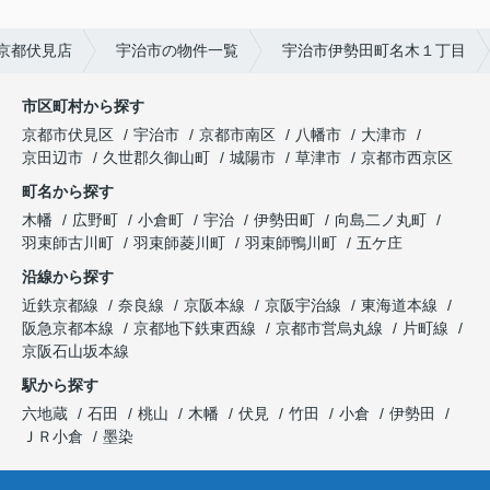
京都伏見店
宇治市の物件一覧
宇治市伊勢田町名木１丁目
市区町村から探す
京都市伏見区
宇治市
京都市南区
八幡市
大津市
京田辺市
久世郡久御山町
城陽市
草津市
京都市西京区
町名から探す
木幡
広野町
小倉町
宇治
伊勢田町
向島二ノ丸町
羽束師古川町
羽束師菱川町
羽束師鴨川町
五ケ庄
沿線から探す
近鉄京都線
奈良線
京阪本線
京阪宇治線
東海道本線
阪急京都本線
京都地下鉄東西線
京都市営烏丸線
片町線
京阪石山坂本線
駅から探す
六地蔵
石田
桃山
木幡
伏見
竹田
小倉
伊勢田
ＪＲ小倉
墨染