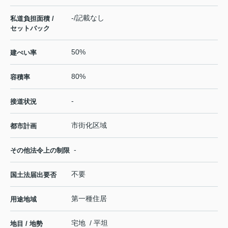
-/記載なし
私道負担面積 /
セットバック
50%
建ぺい率
80%
容積率
-
接道状況
市街化区域
都市計画
-
その他法令上の制限
不要
国土法届出要否
第一種住居
用途地域
宅地 / 平坦
地目 / 地勢