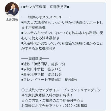
□■ヤマダ不動産 京都伏見店■□
━━物件のオススメPOINT━━
土井 恵祐
■雨の日の洗濯物もしっかり乾かせ快適にサポートし
ます浴室乾燥機
■システムキッチンにはいつでも飲み水やお料理に安
心して使える浄水器付き
■入浴時間が異なっていても適温で湯船に浸かること
ができる追炊機能付き
━━周辺環境━━
■近鉄「伊勢田駅」徒歩17分
■伊勢田小学校 徒歩11分
■西宇治中学校 徒歩13分
■フレンドマート伊勢田店 徒歩6分
〇ご成約でヤマダポイントプレゼント＆ヤマダデン
キで家具家電購入時の割引特典！
☆☆ご内覧・ご相談のご予約受付中☆☆
お気軽にお問合せ下さい♪→0120-428-503