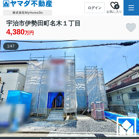
0
ログイン
お気に入り
宇治市伊勢田町名木１丁目
4,380
万円
1
/
47