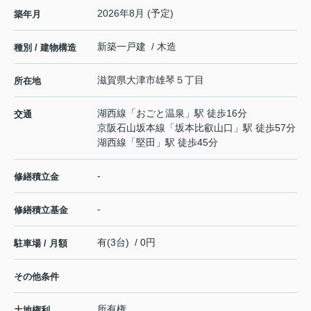
2026年8月 (予定)
築年月
新築一戸建 / 木造
種別 / 建物構造
滋賀県
大津市
雄琴
５丁目
所在地
湖西線
「
おごと温泉
」駅 徒歩16分
交通
京阪石山坂本線
「
坂本比叡山口
」駅 徒歩57分
湖西線
「
堅田
」駅 徒歩45分
-
修繕積立金
-
修繕積立基金
有(3台) / 0円
駐車場 / 月額
その他条件
所有権
土地権利