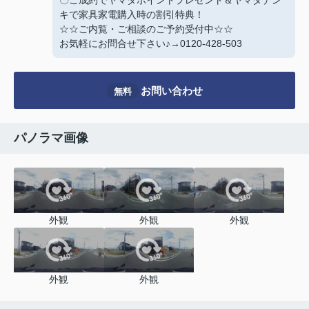
〇ご成約でヤマダポイントプレゼント＆ヤマダデン
キで家具家電購入時の割引特典！
☆☆ご内覧・ご相談のご予約受付中☆☆
お気軽にお問合せ下さい♪→0120-428-503
お問い合わせ
無料
パノラマ画像
外観
外観
外観
外観
外観