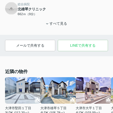
総合病院
北雄琴クリニック
662ｍ（9分）
すべて見る
メールで共有する
LINEで共有する
近隣の物件
大津市堅田１丁目
大津市雄琴５丁目
大津市大平１丁目
3LDK (112.20㎡)
4LDK (105.78㎡)
4
4LDK (103.09㎡)