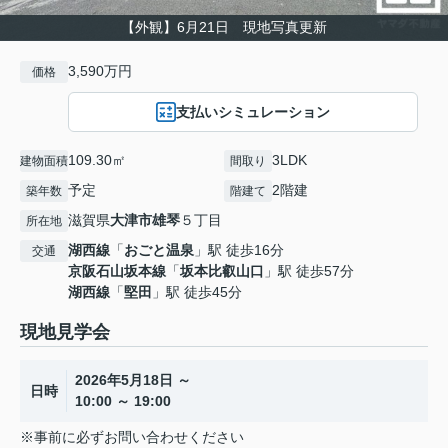
【外観】6月21日 現地写真更新
3,590万円
価格
支払いシミュレーション
109.30㎡
3LDK
建物面積
間取り
予定
2階建
築年数
階建て
滋賀県
大津市
雄琴
５丁目
所在地
湖西線
「
おごと温泉
」駅 徒歩16分
交通
京阪石山坂本線
「
坂本比叡山口
」駅 徒歩57分
湖西線
「
堅田
」駅 徒歩45分
現地見学会
2026年5月18日 ～
日時
10:00 ～ 19:00
※事前に必ずお問い合わせください