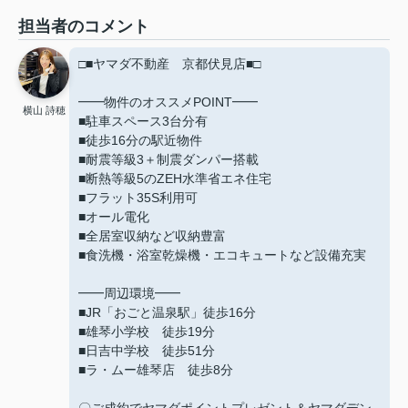
担当者のコメント
□■ヤマダ不動産 京都伏見店■□
━━物件のオススメPOINT━━
横山 詩穂
■駐車スペース3台分有
■徒歩16分の駅近物件
■耐震等級3＋制震ダンパー搭載
■断熱等級5のZEH水準省エネ住宅
■フラット35S利用可
■オール電化
■全居室収納など収納豊富
■食洗機・浴室乾燥機・エコキュートなど設備充実
━━周辺環境━━
■JR「おごと温泉駅」徒歩16分
■雄琴小学校 徒歩19分
■日吉中学校 徒歩51分
■ラ・ムー雄琴店 徒歩8分