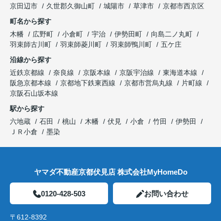
京田辺市
久世郡久御山町
城陽市
草津市
京都市西京区
町名から探す
木幡
広野町
小倉町
宇治
伊勢田町
向島二ノ丸町
羽束師古川町
羽束師菱川町
羽束師鴨川町
五ケ庄
沿線から探す
近鉄京都線
奈良線
京阪本線
京阪宇治線
東海道本線
阪急京都本線
京都地下鉄東西線
京都市営烏丸線
片町線
京阪石山坂本線
駅から探す
六地蔵
石田
桃山
木幡
伏見
小倉
竹田
伊勢田
ＪＲ小倉
墨染
ヤマダ不動産京都伏見店 株式会社MyHomeDo
0120-428-503
お問い合わせ
〒612-8392