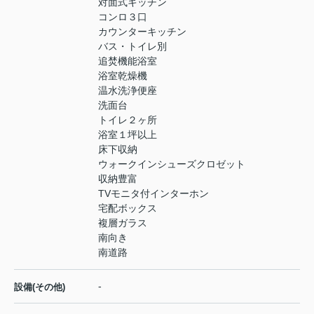
対面式キッチン
コンロ３口
カウンターキッチン
バス・トイレ別
追焚機能浴室
浴室乾燥機
温水洗浄便座
洗面台
トイレ２ヶ所
浴室１坪以上
床下収納
ウォークインシューズクロゼット
収納豊富
TVモニタ付インターホン
宅配ボックス
複層ガラス
南向き
南道路
-
設備(その他)