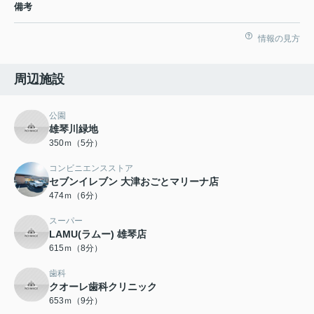
備考
情報の見方
周辺施設
公園
雄琴川緑地
350ｍ（5分）
コンビニエンスストア
セブンイレブン 大津おごとマリーナ店
474ｍ（6分）
スーパー
LAMU(ラムー) 雄琴店
615ｍ（8分）
歯科
クオーレ歯科クリニック
653ｍ（9分）