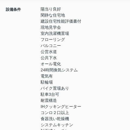
陽当り良好
設備条件
閑静な住宅地
建設住宅性能評価書付
現地見学会
室内洗濯機置場
フローリング
バルコニー
公営水道
公共下水
オール電化
24時間換気システム
電気有
駐輪場
バイク置場あり
駐車3台可
耐震構造
IHクッキングヒーター
コンロ２口以上
食器洗い乾燥機
システムキッチン