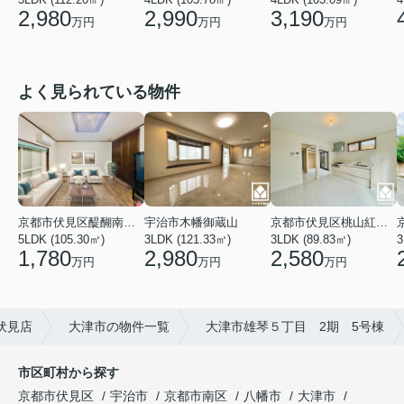
2,980
2,990
3,190
万円
万円
万円
よく見られている物件
京都市伏見区醍醐南端山町
宇治市木幡御蔵山
京都市伏見区桃山紅雪町
5LDK (105.30㎡)
3LDK (121.33㎡)
3LDK (89.83㎡)
3
1,780
2,980
2,580
万円
万円
万円
伏見店
大津市の物件一覧
大津市雄琴５丁目 2期 5号棟
市区町村から探す
京都市伏見区
宇治市
京都市南区
八幡市
大津市