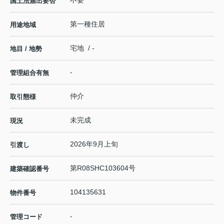
国土法届出要否
第一種住居
用途地域
宅地 / -
地目 / 地勢
-
管理組合有無
仲介
取引態様
未完成
現況
2026年9月上旬
引渡し
第R08SHC103604号
建築確認番号
104135631
物件番号
-
管理コード