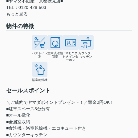
■ヤマダ不動産 京都伏見店■
TEL：0120-428-503
もっと見る
物件の特徴
バストイレ
室内洗濯機
TVモニタ
カウンター
別
置場
付きインタ
キッチン
ーホン
浴室乾燥機
セールスポイント
＼ご成約でヤマダポイントプレゼント！／頭金0円OK！
■駐車スペース3台分有
■オール電化
■全居室収納
■食洗機・浴室乾燥機・エコキュート付き
■カウンターキッチン