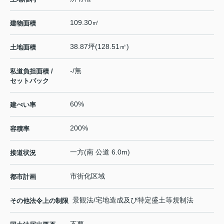
109.30㎡
建物面積
38.87坪(128.51㎡)
土地面積
-/無
私道負担面積 /
セットバック
60%
建ぺい率
200%
容積率
一方(南 公道 6.0m)
接道状況
市街化区域
都市計画
景観法/宅地造成及び特定盛土等規制法
その他法令上の制限
不要