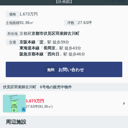
【区画図】
1,673万円
価格
91.36㎡
27.63坪
土地面積
坪数
京都府
京都市伏見区
羽束師古川町
所在地
京阪本線
「
淀
」駅 徒歩39分
交通
東海道本線
「
長岡京
」駅 徒歩43分
阪急京都本線
「
西向日
」駅 徒歩46分
お問い合わせ
無料
伏見区羽束師古川町 6号地の販売中物件
1,673万円
27.63坪(91.36㎡)
周辺施設