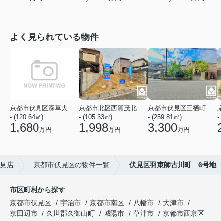
よく見られている物件
京都市伏見区深草大亀谷万帖敷町
京都市北区西賀茂北鎮守菴町
京都市伏見区三栖町３丁目
- (120.64㎡)
- (105.33㎡)
- (259.81㎡)
-
1,680
1,998
3,300
万円
万円
万円
伏見店
京都市伏見区の物件一覧
伏見区羽束師古川町 6号地
市区町村から探す
京都市伏見区
宇治市
京都市南区
八幡市
大津市
京田辺市
久世郡久御山町
城陽市
草津市
京都市西京区