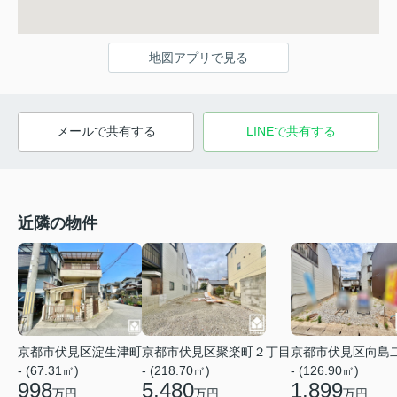
地図アプリで見る
メールで共有する
LINEで共有する
近隣の物件
京都市伏見区淀生津町
京都市伏見区聚楽町２丁目
京都市伏見区向島
- (67.31㎡)
- (218.70㎡)
- (126.90㎡)
998
5,480
1,899
万円
万円
万円