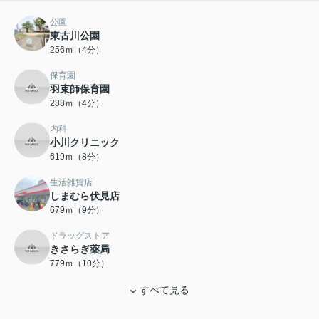
公園
東古川公園
256ｍ（4分）
保育園
羽束師保育園
288ｍ（4分）
内科
小川クリニック
619ｍ（8分）
生活雑貨店
しまむら伏見店
679ｍ（9分）
ドラッグストア
きさらぎ薬局
779ｍ（10分）
すべて見る