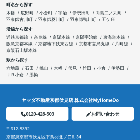
町名から探す
木幡
広野町
小倉町
宇治
伊勢田町
向島二ノ丸町
羽束師古川町
羽束師菱川町
羽束師鴨川町
五ケ庄
沿線から探す
近鉄京都線
奈良線
京阪本線
京阪宇治線
東海道本線
阪急京都本線
京都地下鉄東西線
京都市営烏丸線
片町線
京阪石山坂本線
駅から探す
六地蔵
石田
桃山
木幡
伏見
竹田
小倉
伊勢田
ＪＲ小倉
墨染
ヤマダ不動産京都伏見店 株式会社MyHomeDo
0120-428-503
お問い合わせ
〒612-8392
京都府京都市伏見区下鳥羽北ノ口町34