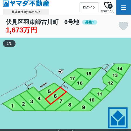
0
ログイン
お気に入り
伏見区羽束師古川町 6号地
募集1
1,673万円
1
/
1