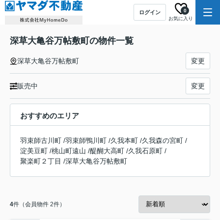
0
ログイン
お気に入り
深草大亀谷万帖敷町の物件一覧
深草大亀谷万帖敷町
変更
販売中
変更
おすすめのエリア
羽束師古川町
/
羽束師鴨川町
/
久我本町
/
久我森の宮町
/
淀美豆町
/
桃山町遠山
/
醍醐大高町
/
久我石原町
/
聚楽町２丁目
/
深草大亀谷万帖敷町
4
件（会員物件 2件）