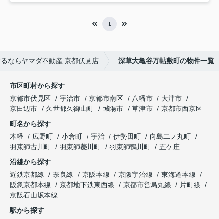
1
るならヤマダ不動産 京都伏見店
深草大亀谷万帖敷町の物件一覧
市区町村から探す
京都市伏見区
宇治市
京都市南区
八幡市
大津市
京田辺市
久世郡久御山町
城陽市
草津市
京都市西京区
町名から探す
木幡
広野町
小倉町
宇治
伊勢田町
向島二ノ丸町
羽束師古川町
羽束師菱川町
羽束師鴨川町
五ケ庄
沿線から探す
近鉄京都線
奈良線
京阪本線
京阪宇治線
東海道本線
阪急京都本線
京都地下鉄東西線
京都市営烏丸線
片町線
京阪石山坂本線
駅から探す