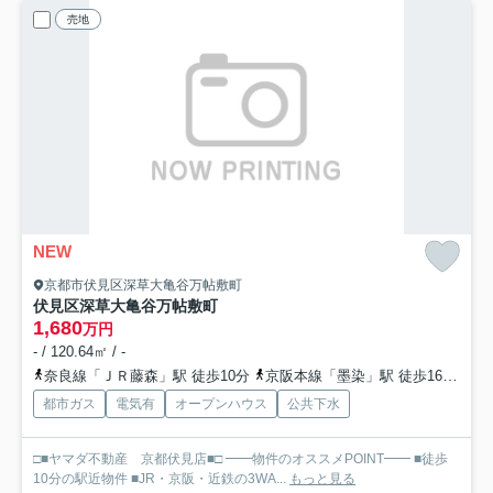
売地
NEW
京都市伏見区深草大亀谷万帖敷町
伏見区深草大亀谷万帖敷町
1,680
万円
- / 120.64㎡ / -
奈良線「ＪＲ藤森」駅 徒歩10分
京阪本線「墨染」駅 徒歩16分
近
都市ガス
電気有
オープンハウス
公共下水
□■ヤマダ不動産 京都伏見店■□ ━━物件のオススメPOINT━━ ■徒歩
10分の駅近物件 ■JR・京阪・近鉄の3WA...
もっと見る