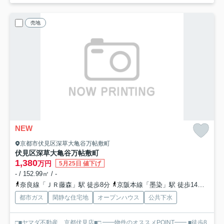
売地
NEW
京都市伏見区深草大亀谷万帖敷町
伏見区深草大亀谷万帖敷町
1,380
万円
5月25日 値下げ
- / 152.99㎡ / -
奈良線「ＪＲ藤森」駅 徒歩8分
京阪本線「墨染」駅 徒歩14分
近鉄
都市ガス
閑静な住宅地
オープンハウス
公共下水
□■ヤマダ不動産 京都伏見店■□ ━━物件のオススメPOINT━━ ■徒歩8