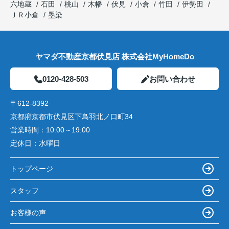
六地蔵
石田
桃山
木幡
伏見
小倉
竹田
伊勢田
ＪＲ小倉
墨染
ヤマダ不動産京都伏見店 株式会社MyHomeDo
0120-428-503
お問い合わせ
〒612-8392
京都府京都市伏見区下鳥羽北ノ口町34
営業時間：
10:00～19:00
定休日：
水曜日
トップページ
スタッフ
お客様の声