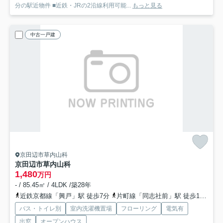
分の駅近物件 ■近鉄・JRの2沿線利用可能...
もっと見る
中古一戸建
京田辺市草内山科
京田辺市草内山科
1,480
万円
- / 85.45㎡ / 4LDK /築28年
近鉄京都線「興戸」駅 徒歩7分
片町線「同志社前」駅 徒歩11分
片
バス・トイレ別
室内洗濯機置場
フローリング
電気有
出窓
オープンハウス