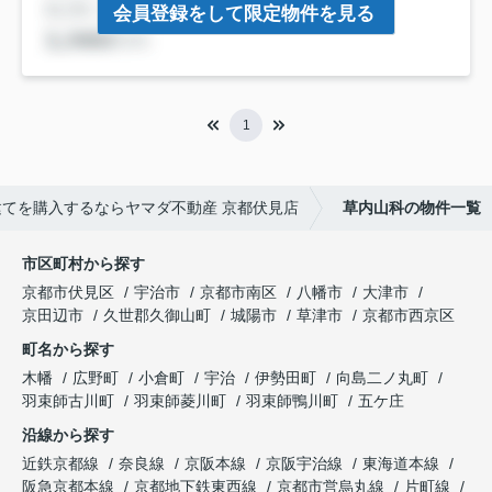
会員登録をして限定物件を見る
1
てを購入するならヤマダ不動産 京都伏見店
草内山科の物件一覧
市区町村から探す
京都市伏見区
宇治市
京都市南区
八幡市
大津市
京田辺市
久世郡久御山町
城陽市
草津市
京都市西京区
町名から探す
木幡
広野町
小倉町
宇治
伊勢田町
向島二ノ丸町
羽束師古川町
羽束師菱川町
羽束師鴨川町
五ケ庄
沿線から探す
近鉄京都線
奈良線
京阪本線
京阪宇治線
東海道本線
阪急京都本線
京都地下鉄東西線
京都市営烏丸線
片町線