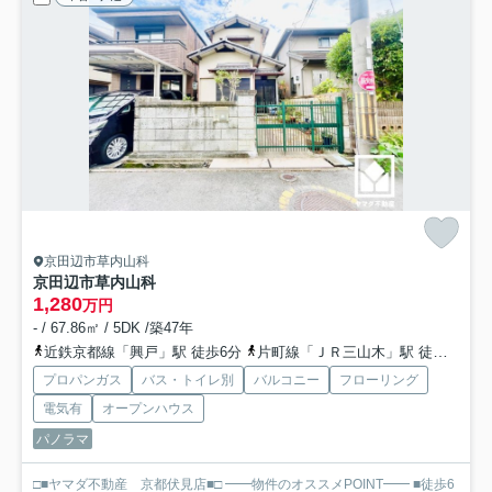
京田辺市草内山科
京田辺市草内山科
1,280
万円
- / 67.86㎡ / 5DK /築47年
近鉄京都線「興戸」駅 徒歩6分
片町線「ＪＲ三山木」駅 徒歩21分
プロパンガス
バス・トイレ別
バルコニー
フローリング
電気有
オープンハウス
パノラマ
□■ヤマダ不動産 京都伏見店■□ ━━物件のオススメPOINT━━ ■徒歩6