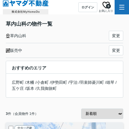
0
ログイン
お気に入り
草内山科の物件一覧
草内山科
変更
販売中
変更
おすすめのエリア
広野町
/
木幡
/
小倉町
/
伊勢田町
/
宇治
/
羽束師菱川町
/
雄琴
/
五ケ庄
/
坂本
/
久我御旅町
3
件（会員物件 1件）
中古一戸建