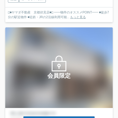
□■ヤマダ不動産 京都伏見店■□ ━━物件のオススメPOINT━━ ■徒歩7
分の駅近物件 ■近鉄・JRの2沿線利用可能...
もっと見る
会員限定