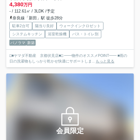
4,380
万円
- / 112.61㎡ / 3LDK /予定
奈良線「新田」駅 徒歩28分
駐車2台可
陽当り良好
ウォークインクロゼット
システムキッチン
浴室乾燥機
バス・トイレ別
パノラマ
新築
□■ヤマダ不動産 京都伏見店■□ ━━物件のオススメPOINT━━ ■雨の
日の洗濯物もしっかり乾かせ快適にサポートしま...
もっと見る
会員限定