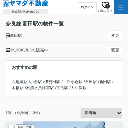
0
ログイン
お気に入り
奈良線 新田駅の物件一覧
新田駅
変更
3K,3DK,3LDK,販売中
変更
おすすめの駅
六地蔵駅
/
小倉駅
/
伊勢田駅
/
ＪＲ小倉駅
/
石田駅
/
新田駅
/
木幡駅
/
石清水八幡宮駅
/
宇治駅
/
大久保駅
19
件（会員物件 13件）
新築一戸建