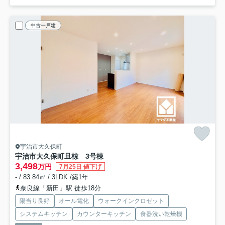
中古一戸建
宇治市大久保町
宇治市大久保町旦椋 3号棟
3,498
万円
7月25日 値下げ
- / 83.84㎡ / 3LDK /築1年
奈良線「新田」駅 徒歩18分
陽当り良好
オール電化
ウォークインクロゼット
システムキッチン
カウンターキッチン
食器洗い乾燥機