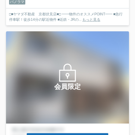
パノラマ
□■ヤマダ不動産 京都伏見店■□ ━━物件のオススメPOINT━━ ■急行
停車駅！徒歩14分の駅近物件 ■近鉄・JRの...
もっと見る
会員限定