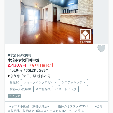
宇治市伊勢田町
宇治市伊勢田町中荒
2,430
万円
7月11日 値下げ
- / 86.94㎡ / 3SLDK /築23年
奈良線「新田」駅 徒歩23分
床暖房
ウォークインクロゼット
システムキッチン
食器洗い乾燥機
浴室乾燥機
バス・トイレ別
パノラマ
□■ヤマダ不動産 京都伏見店■□ ━━物件のオススメPOINT━━ ■全居
室収納他、収納多数 ■駐車スペースあり ■2...
もっと見る