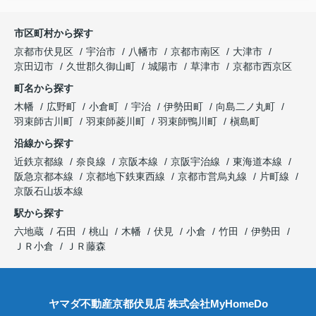
市区町村から探す
京都市伏見区
宇治市
八幡市
京都市南区
大津市
京田辺市
久世郡久御山町
城陽市
草津市
京都市西京区
町名から探す
木幡
広野町
小倉町
宇治
伊勢田町
向島二ノ丸町
羽束師古川町
羽束師菱川町
羽束師鴨川町
槇島町
沿線から探す
近鉄京都線
奈良線
京阪本線
京阪宇治線
東海道本線
阪急京都本線
京都地下鉄東西線
京都市営烏丸線
片町線
京阪石山坂本線
駅から探す
六地蔵
石田
桃山
木幡
伏見
小倉
竹田
伊勢田
ＪＲ小倉
ＪＲ藤森
ヤマダ不動産京都伏見店 株式会社MyHomeDo