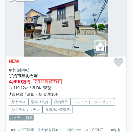
NEW
宇治市神明
宇治市神明石塚
4,690
万円
7月20日 値下げ
- / 110.12㎡ / 3LDK /新築
奈良線「新田」駅 徒歩18分
都市ガス
陽当り良好
収納豊富
ウォークインクロゼット
システムキッチン
食器洗い乾燥機
パノラマ
新築
□■ヤマダ不動産 京都伏見店■□ ━━物件のオススメPOINT━━ ■角地