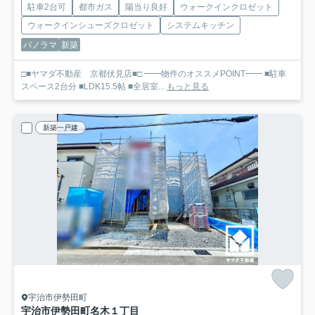
駐車2台可
都市ガス
陽当り良好
ウォークインクロゼット
ウォークインシューズクロゼット
システムキッチン
パノラマ
新築
□■ヤマダ不動産 京都伏見店■□ ━━物件のオススメPOINT━━ ■駐車
スペース2台分 ■LDK15.5帖 ■全居室...
もっと見る
新築一戸建
宇治市伊勢田町
宇治市伊勢田町名木１丁目