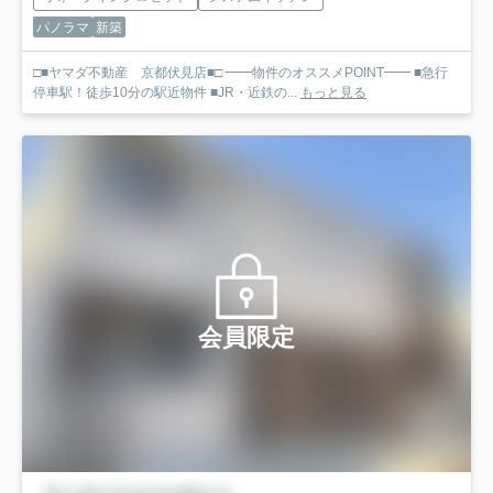
パノラマ
新築
□■ヤマダ不動産 京都伏見店■□ ━━物件のオススメPOINT━━ ■急行
停車駅！徒歩10分の駅近物件 ■JR・近鉄の...
もっと見る
会員限定