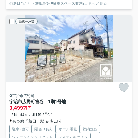
の為日当たり・通風良好 ■駐車スペース並列2...
もっと見る
新築一戸建
宇治市広野町
宇治市広野町宮谷 1期
1号地
3,499
万円
- / 85.80㎡ / 3LDK /予定
奈良線「新田」駅 徒歩10分
駐車2台可
陽当り良好
オール電化
収納豊富
ウォークインクロゼット
システムキッチン