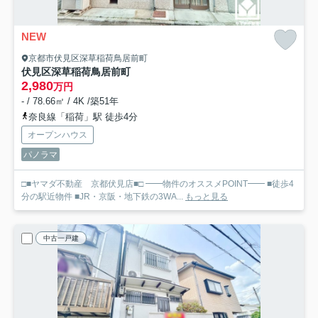
NEW
京都市伏見区深草稲荷鳥居前町
伏見区深草稲荷鳥居前町
2,980
万円
- / 78.66㎡ / 4K /築51年
奈良線「稲荷」駅 徒歩4分
オープンハウス
パノラマ
□■ヤマダ不動産 京都伏見店■□ ━━物件のオススメPOINT━━ ■徒歩4
分の駅近物件 ■JR・京阪・地下鉄の3WA...
もっと見る
中古一戸建