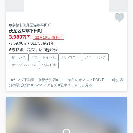
京都市伏見区深草平田町
伏見区深草平田町
3,980
万円
12月16日 値下げ
- / 69.96㎡ / 3LDK /築21年
奈良線「稲荷」駅 徒歩9分
都市ガス
バス・トイレ別
バルコニー
フローリング
オープンハウス
公共下水
□■ヤマダ不動産 京都伏見店■□ ━━物件のオススメPOINT━━ ■徒歩6
分の駅近物件 ■3WAYアクセス ■駐車ス...
もっと見る