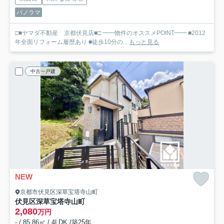
パノラマ
□■ヤマダ不動産 京都伏見店■□ ━━物件のオススメPOINT━━ ■2012
年全面リフォーム履歴あり ■徒歩10分の...
もっと見る
中古一戸建
NEW
京都市伏見区深草宝塔寺山町
伏見区深草宝塔寺山町
2,080
万円
- / 85.86㎡ / 4LDK /築25年