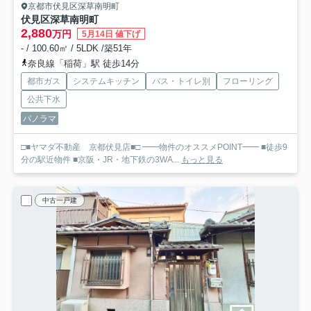
京都市伏見区深草南明町
伏見区深草南明町
2,880
万円
5月14日 値下げ
- / 100.60㎡ / 5LDK /築51年
奈良線「稲荷」駅 徒歩14分
都市ガス
システムキッチン
バス・トイレ別
フローリング
公共下水
パノラマ
□■ヤマダ不動産 京都伏見店■□ ━━物件のオススメPOINT━━ ■徒歩9
分の駅近物件 ■京阪・JR・地下鉄の3WA...
もっと見る
中古一戸建