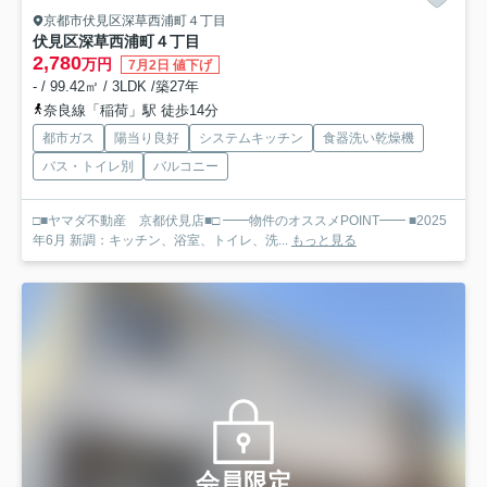
京都市伏見区深草西浦町４丁目
伏見区深草西浦町４丁目
2,780
万円
7月2日 値下げ
- / 99.42㎡ / 3LDK /築27年
奈良線「稲荷」駅 徒歩14分
都市ガス
陽当り良好
システムキッチン
食器洗い乾燥機
バス・トイレ別
バルコニー
□■ヤマダ不動産 京都伏見店■□ ━━物件のオススメPOINT━━ ■2025
年6月 新調：キッチン、浴室、トイレ、洗...
もっと見る
会員限定