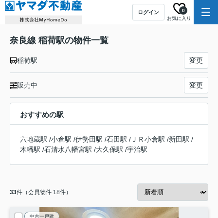
0
ログイン
お気に入り
奈良線 稲荷駅の物件一覧
稲荷駅
変更
販売中
変更
おすすめの駅
六地蔵駅
/
小倉駅
/
伊勢田駅
/
石田駅
/
ＪＲ小倉駅
/
新田駅
/
木幡駅
/
石清水八幡宮駅
/
大久保駅
/
宇治駅
33
件（会員物件 18件）
中古一戸建