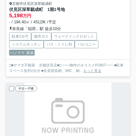
京都市伏見区深草願成町
伏見区深草願成町 1期
1号地
5,198
万円
- / 194.40㎡ / 4SLDK /予定
奈良線「稲荷」駅 徒歩10分
駐車2台可
都市ガス
ウォークインクロゼット
システムキッチン
バス・トイレ別
バルコニー
パノラマ
新築
□■ヤマダ不動産 京都伏見店■□ ━━物件のオススメPOINT━━ ■駐車
スペース並列2台分 ■全居室収納、WIC、納...
もっと見る
中古一戸建