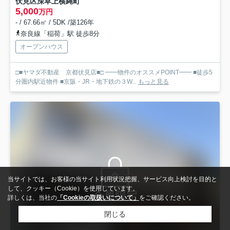
伏見区深草上横縄町
5,000
万円
- / 67.66㎡ / 5DK /築126年
奈良線「稲荷」駅 徒歩8分
オープンハウス
□■ヤマダ不動産 京都伏見店■□ ━━物件のオススメPOINT━━ ■徒歩5
分圏内駅近物件 ■京阪・JR・地下鉄の３W...
もっと見る
当サイトでは、お客様の当サイト利用状況把握、サービス向上検討を目的と
して、クッキー（Cookie）を使用しています。
会員限定
詳しくは、当社の
「Cookieの取扱いについて」
をご確認ください。
閉じる