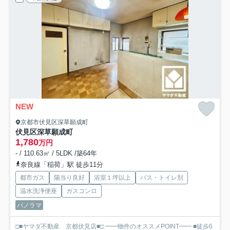
NEW
京都市伏見区深草願成町
伏見区深草願成町
1,780
万円
- / 110.63㎡ / 5LDK /築64年
奈良線「稲荷」駅 徒歩11分
都市ガス
陽当り良好
浴室１坪以上
バス・トイレ別
温水洗浄便座
ガスコンロ
パノラマ
□■ヤマダ不動産 京都伏見店■□ ━━物件のオススメPOINT━━ ■徒歩6