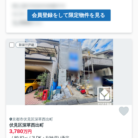
会員登録をして限定物件を見る
新築一戸建
京都市伏見区深草西出町
伏見区深草西出町
3,780
万円
- / 89.82㎡ / 2LDK＋S(納戸) /予定