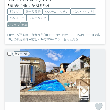
奈良線「稲荷」駅 徒歩12分
都市ガス
陽当り良好
システムキッチン
バス・トイレ別
バルコニー
フローリング
パノラマ
新築
□■ヤマダ不動産 京都伏見店■□ ━━物件のオススメPOINT━━ ■徒歩
10分の駅近物件 ■京阪・JRの2WAYアク...
もっと見る
新築一戸建