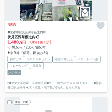
NEW
京都市伏見区深草藪之内町
伏見区深草藪之内町
1,480
万円
7月5日 値下げ
- / 48.55㎡ / 2LDK /築53年
奈良線「稲荷」駅 徒歩3分
都市ガス
システムキッチン
浴室１坪以上
バス・トイレ別
フローリング
電気有
パノラマ
□■ヤマダ不動産 京都伏見店■□ ━━物件のオススメPOINT━━ ■徒歩3
分の駅近物件 ■JR・京阪・地下鉄の3WA...
もっと見る
中古一戸建