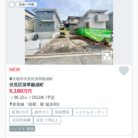
新築一戸建
NEW
京都市伏見区深草願成町
伏見区深草願成町
5,180
万円
- / 95.22㎡ / 2SLDK /予定
奈良線「稲荷」駅 徒歩9分
駐車2台可
都市ガス
収納豊富
システムキッチン
浴室乾燥機
浴室１坪以上
パノラマ
新築