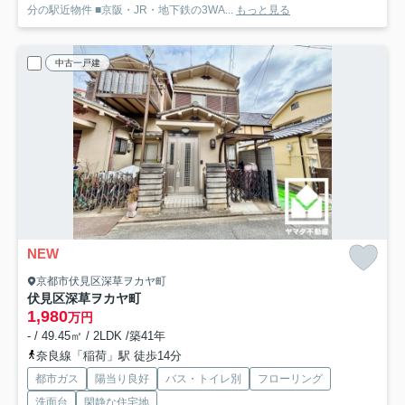
分の駅近物件 ■京阪・JR・地下鉄の3WA...
もっと見る
中古一戸建
NEW
京都市伏見区深草ヲカヤ町
伏見区深草ヲカヤ町
1,980
万円
- / 49.45㎡ / 2LDK /築41年
奈良線「稲荷」駅 徒歩14分
都市ガス
陽当り良好
バス・トイレ別
フローリング
洗面台
閑静な住宅地