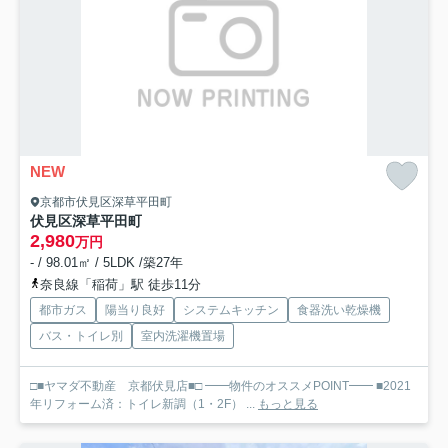
NEW
京都市伏見区深草平田町
伏見区深草平田町
2,980
万円
- / 98.01㎡ / 5LDK /築27年
奈良線「稲荷」駅 徒歩11分
都市ガス
陽当り良好
システムキッチン
食器洗い乾燥機
バス・トイレ別
室内洗濯機置場
□■ヤマダ不動産 京都伏見店■□ ━━物件のオススメPOINT━━ ■2021
年リフォーム済：トイレ新調（1・2F） ...
もっと見る