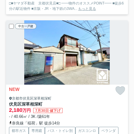
□■ヤマダ不動産 京都伏見店■□ ━━物件のオススメPOINT━━ ■徒歩6
分の駅近物件 ■京阪・JR・地下鉄の3WA...
もっと見る
中古一戸建
NEW
京都市伏見区深草相深町
伏見区深草相深町
2,180
万円
7月30日 値下げ
- / 40.66㎡ / 3K /築61年
奈良線「稲荷」駅 徒歩14分
都市ガス
専用庭
バス・トイレ別
ガスコンロ
ベランダ