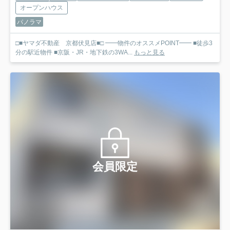
オープンハウス
パノラマ
□■ヤマダ不動産 京都伏見店■□ ━━物件のオススメPOINT━━ ■徒歩3
分の駅近物件 ■京阪・JR・地下鉄の3WA...
もっと見る
会員限定