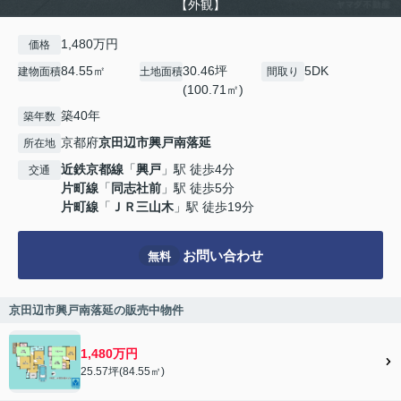
【外観】
1,480万円
価格
84.55㎡
30.46坪
5DK
建物面積
土地面積
間取り
(100.71㎡)
築40年
築年数
京都府
京田辺市
興戸南落延
所在地
近鉄京都線
「
興戸
」駅 徒歩4分
交通
片町線
「
同志社前
」駅 徒歩5分
片町線
「
ＪＲ三山木
」駅 徒歩19分
お問い合わせ
無料
京田辺市興戸南落延の販売中物件
1,480万円
25.57坪(84.55㎡)