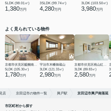
5LDK (98.01㎡)
3SLDK (99.74㎡)
3LDK (103.50㎡)
1,380
4,280
3,980
万円
万円
万円
よく見られている物件
京都市伏見区醍醐南端山町
宇治市木幡御蔵山
京都市伏見区桃山紅雪町
5LDK (105.30㎡)
3LDK (121.33㎡)
3LDK (89.83㎡)
3
1,780
2,980
2,580
万円
万円
万円
見店
京田辺市の物件一覧
興戸駅
京田辺市興戸南落延
市区町村から探す