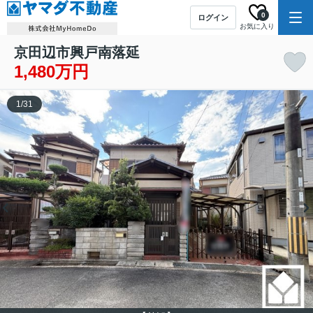
0
ログイン
お気に入り
京田辺市興戸南落延
1,480万円
1
/
31