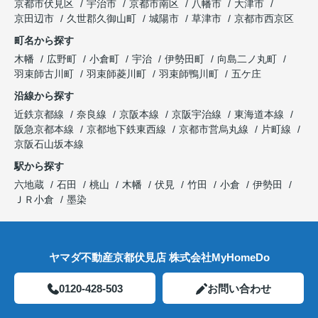
京都市伏見区
宇治市
京都市南区
八幡市
大津市
京田辺市
久世郡久御山町
城陽市
草津市
京都市西京区
町名から探す
木幡
広野町
小倉町
宇治
伊勢田町
向島二ノ丸町
羽束師古川町
羽束師菱川町
羽束師鴨川町
五ケ庄
沿線から探す
近鉄京都線
奈良線
京阪本線
京阪宇治線
東海道本線
阪急京都本線
京都地下鉄東西線
京都市営烏丸線
片町線
京阪石山坂本線
駅から探す
六地蔵
石田
桃山
木幡
伏見
竹田
小倉
伊勢田
ＪＲ小倉
墨染
ヤマダ不動産京都伏見店 株式会社MyHomeDo
0120-428-503
お問い合わせ