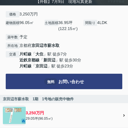
【外観】7月9日 現地写真更新
3,250万円
価格
96.05㎡
36.95坪
4LDK
建物面積
土地面積
間取り
(122.15㎡)
予定
築年数
京都府
京田辺市
薪水取
所在地
片町線
「
大住
」駅 徒歩7分
交通
近鉄京都線
「
新田辺
」駅 徒歩30分
片町線
「
京田辺
」駅 徒歩23分
お問い合わせ
無料
京田辺市薪水取 1期 1号地の販売中物件
3,250万円
29.05坪(96.05㎡)