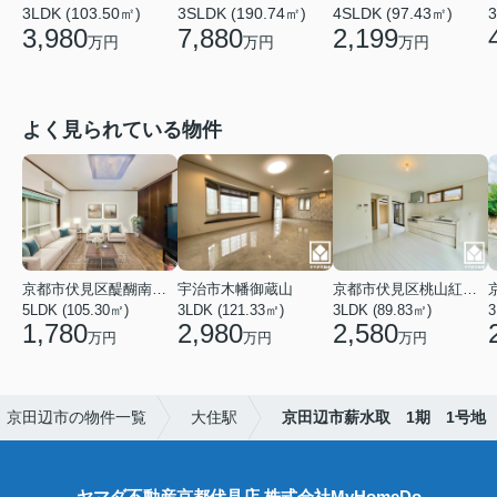
3LDK (103.50㎡)
3SLDK (190.74㎡)
3
4SLDK (97.43㎡)
3,980
7,880
2,199
万円
万円
万円
よく見られている物件
京都市伏見区醍醐南端山町
宇治市木幡御蔵山
京都市伏見区桃山紅雪町
5LDK (105.30㎡)
3LDK (121.33㎡)
3LDK (89.83㎡)
3
1,780
2,980
2,580
万円
万円
万円
京田辺市の物件一覧
大住駅
京田辺市薪水取 1期 1号地
ヤマダ不動産京都伏見店 株式会社MyHomeDo