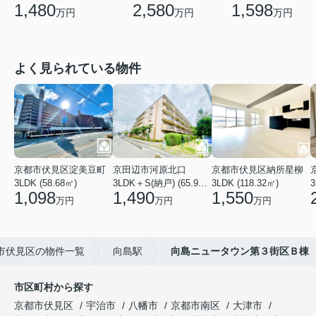
1,480
2,580
1,598
万円
万円
万円
よく見られている物件
京都市伏見区淀美豆町
京田辺市河原北口
京都市伏見区納所星柳
3LDK (58.68㎡)
3LDK＋S(納戸) (65.91㎡)
3LDK (118.32㎡)
3
1,098
1,490
1,550
万円
万円
万円
市伏見区の物件一覧
向島駅
向島ニュータウン第３街区Ｂ棟
市区町村から探す
京都市伏見区
宇治市
八幡市
京都市南区
大津市