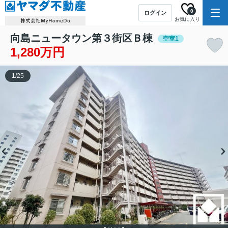
0
ログイン
お気に入り
向島ニュータウン第３街区Ｂ棟
空室1
1,280万円
1
/
25