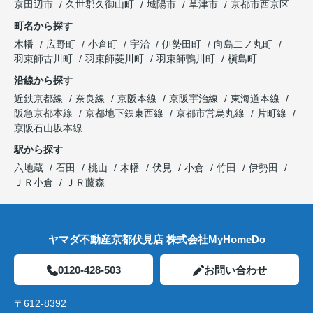
京田辺市
久世郡久御山町
城陽市
草津市
京都市西京区
町名から探す
木幡
広野町
小倉町
宇治
伊勢田町
向島二ノ丸町
羽束師古川町
羽束師菱川町
羽束師鴨川町
槇島町
沿線から探す
近鉄京都線
奈良線
京阪本線
京阪宇治線
東海道本線
阪急京都本線
京都地下鉄東西線
京都市営烏丸線
片町線
京阪石山坂本線
駅から探す
六地蔵
石田
桃山
木幡
伏見
小倉
竹田
伊勢田
ＪＲ小倉
ＪＲ藤森
ヤマダ不動産京都伏見店 株式会社MyHomeDo
0120-428-503
お問い合わせ
〒612-8392