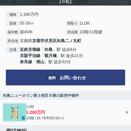
【外観】
1,280万円
価格
55.50㎡
1LDK
面積
間取り
築45年
10階/11階建
築年数
所在階
京都府
京都市伏見区
向島二ノ丸町
所在地
近鉄京都線
「
向島
」駅 徒歩6分
交通
京阪宇治線
「
観月橋
」駅 徒歩21分
奈良線
「
桃山
」駅 徒歩32分
お問い合わせ
無料
向島ニュータウン第３街区Ｂ棟の販売中物件
10階
1,280万円
10階 / 16.78坪(55.50㎡)