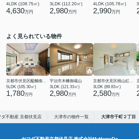
4LDK (108.75㎡)
3LDK (112.20㎡)
4LDK (105.78㎡)
3
4,630
2,980
2,990
万円
万円
万円
よく見られている物件
京都市伏見区醍醐南端山町
宇治市木幡御蔵山
京都市伏見区桃山紅雪町
5LDK (105.30㎡)
3LDK (121.33㎡)
3LDK (89.83㎡)
3
1,780
2,980
2,580
万円
万円
万円
ダ不動産 京都伏見店
大津市の物件一覧
大津市千町２丁目
ヤマダ不動産京都伏見店 株式会社MyHomeDo