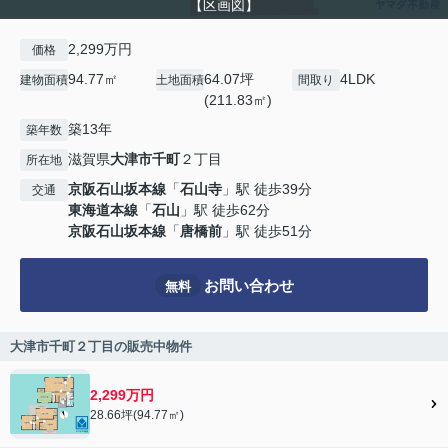
【区画図】
2,299万円
価格
94.77㎡
64.07坪
4LDK
建物面積
土地面積
間取り
(211.83㎡)
築13年
築年数
滋賀県
大津市
千町
２丁目
所在地
京阪石山坂本線
「
石山寺
」駅 徒歩39分
交通
東海道本線
「
石山
」駅 徒歩62分
京阪石山坂本線
「
唐橋前
」駅 徒歩51分
お問い合わせ
無料
大津市千町２丁目の販売中物件
2,299万円
28.66坪(94.77㎡)