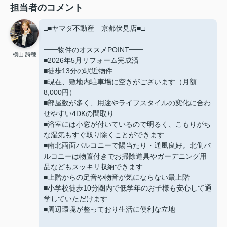
担当者のコメント
□■ヤマダ不動産 京都伏見店■□
━━物件のオススメPOINT━━
横山 詩穂
■2026年5月リフォーム完成済
■徒歩13分の駅近物件
■現在、敷地内駐車場に空きがございます（月額
8,000円）
■部屋数が多く、用途やライフスタイルの変化に合わ
せやすい4DKの間取り
■浴室には小窓が付いているので明るく、こもりがち
な湿気もすぐ取り除くことができます
■南北両面バルコニーで陽当たり・通風良好。北側バ
ルコニーは物置付きでお掃除道具やガーデニング用
品などもスッキリ収納できます
■上階からの足音や物音が気にならない最上階
■小学校徒歩10分圏内で低学年のお子様も安心して通
学していただけます
■周辺環境が整っており生活に便利な立地