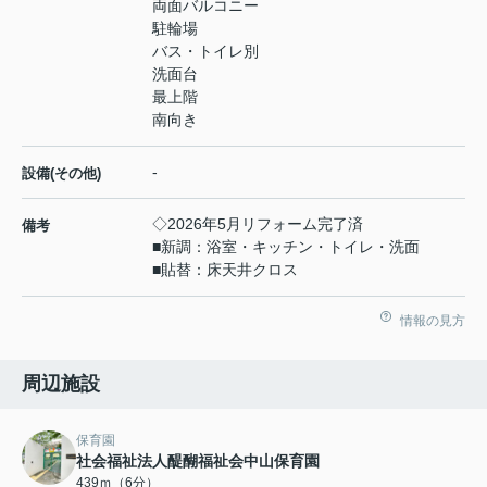
両面バルコニー
駐輪場
バス・トイレ別
洗面台
最上階
南向き
-
設備(その他)
◇2026年5月リフォーム完了済
備考
■新調：浴室・キッチン・トイレ・洗面
■貼替：床天井クロス
情報の見方
周辺施設
保育園
社会福祉法人醍醐福祉会中山保育園
439ｍ（6分）