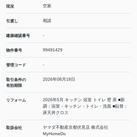
空家
現況
相談
引渡し
-
建築確認番号
99491429
物件番号
-
管理コード
2026年08月18日
取引条件の
有効期限
2026年5月 キッチン 浴室 トイレ 壁 床 ■新
リフォーム
調：浴室・キッチン・トイレ・洗面 ■貼替：
床天井クロス
ヤマダ不動産京都伏見店 株式会社
取扱会社
MyHomeDo