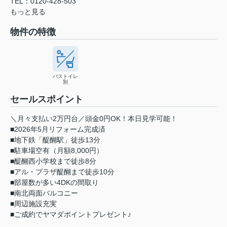
TEL：0120-428-503
もっと見る
物件の特徴
バストイレ
別
セールスポイント
＼月々支払い2万円台／頭金0円OK！本日見学可能！
■2026年5月リフォーム完成済
■地下鉄「醍醐駅」徒歩13分
■駐車場空有（月額8,000円）
■醍醐西小学校まで徒歩8分
■アル・プラザ醍醐まで徒歩10分
■部屋数が多い4DKの間取り
■南北両面バルコニー
■周辺施設充実
■ご成約でヤマダポイントプレゼント♪