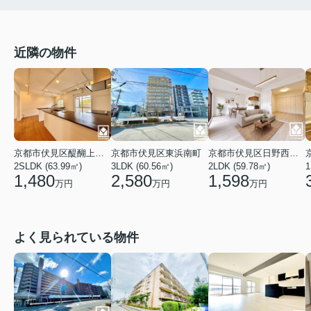
近隣の物件
京都市伏見区醍醐上ノ山町
京都市伏見区東浜南町
京都市伏見区日野西風呂町
2SLDK (63.99㎡)
3LDK (60.56㎡)
2LDK (59.78㎡)
1
1,480
2,580
1,598
万円
万円
万円
よく見られている物件