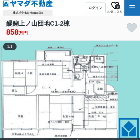
0
ログイン
お気に入り
醍醐上ノ山団地C1-2棟
858
万円
1
/
1