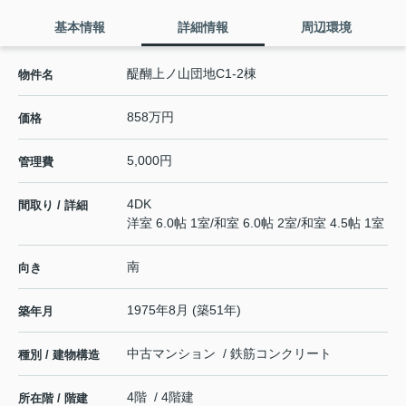
基本情報
詳細情報
周辺環境
醍醐上ノ山団地C1-2棟
物件名
858万円
価格
5,000円
管理費
4DK
間取り / 詳細
洋室 6.0帖 1室
/
和室 6.0帖 2室
/
和室 4.5帖 1室
南
向き
1975年8月 (築51年)
築年月
中古マンション / 鉄筋コンクリート
種別 / 建物構造
4階 / 4階建
所在階 / 階建