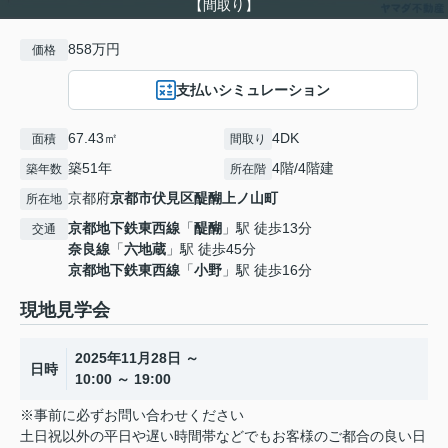
【間取り】
858万円
価格
支払いシミュレーション
67.43㎡
4DK
面積
間取り
築51年
4階/4階建
築年数
所在階
京都府
京都市伏見区
醍醐上ノ山町
所在地
京都地下鉄東西線
「
醍醐
」駅 徒歩13分
交通
奈良線
「
六地蔵
」駅 徒歩45分
京都地下鉄東西線
「
小野
」駅 徒歩16分
現地見学会
2025年11月28日 ～
日時
10:00 ～ 19:00
※事前に必ずお問い合わせください
土日祝以外の平日や遅い時間帯などでもお客様のご都合の良い日