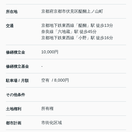
京都府
京都市伏見区
醍醐上ノ山町
所在地
京都地下鉄東西線
「
醍醐
」駅 徒歩13分
交通
奈良線
「
六地蔵
」駅 徒歩45分
京都地下鉄東西線
「
小野
」駅 徒歩16分
10,000円
修繕積立金
-
修繕積立基金
空有 / 8,000円
駐車場 / 月額
その他条件
所有権
土地権利
市街化区域
都市計画