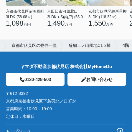
京都市伏見区淀美豆町
京田辺市河原北口
京都市伏見区納所星柳
3LDK (58.68㎡)
3LDK＋S(納戸) (65.91㎡)
3LDK (118.32㎡)
3
1,098
1,490
1,550
万円
万円
万円
京都市伏見区の物件一覧
醍醐上ノ山団地C1-2棟
4階
ヤマダ不動産京都伏見店 株式会社MyHomeDo
0120-428-503
お問い合わせ
〒612-8392
京都府京都市伏見区下鳥羽北ノ口町34
営業時間：
10:00～19:00
定休日：
水曜日
トップページ