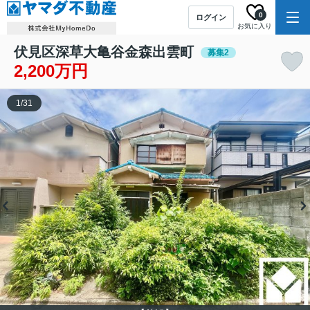
0
ログイン
お気に入り
伏見区深草大亀谷金森出雲町
募集2
2,200万円
1
/
31