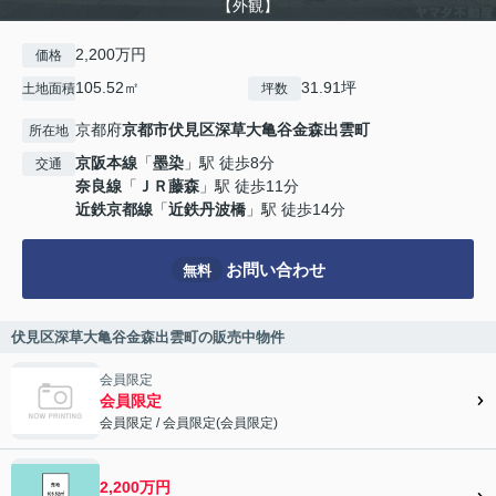
【外観】
2,200万円
価格
105.52㎡
31.91坪
土地面積
坪数
京都府
京都市伏見区
深草大亀谷金森出雲町
所在地
京阪本線
「
墨染
」駅 徒歩8分
交通
奈良線
「
ＪＲ藤森
」駅 徒歩11分
近鉄京都線
「
近鉄丹波橋
」駅 徒歩14分
お問い合わせ
無料
伏見区深草大亀谷金森出雲町の販売中物件
会員限定
会員限定
会員限定
/
会員限定
(
会員限定
)
会員限定">
2,200万円