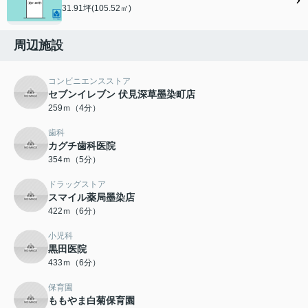
31.91坪(105.52㎡)
周辺施設
コンビニエンスストア
セブンイレブン 伏見深草墨染町店
259ｍ（4分）
歯科
カグチ歯科医院
354ｍ（5分）
ドラッグストア
スマイル薬局墨染店
422ｍ（6分）
小児科
黒田医院
433ｍ（6分）
保育園
ももやま白菊保育園