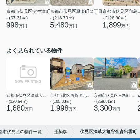
京都市伏見区淀生津町
京都市伏見区聚楽町２丁目
京都市伏見区向島
- (67.31㎡)
- (218.70㎡)
- (126.90㎡)
998
5,480
1,899
万円
万円
万円
よく見られている物件
京都市伏見区深草大亀谷万帖敷町
京都市北区西賀茂北鎮守菴町
京都市伏見区三栖町３丁目
- (120.64㎡)
- (105.33㎡)
- (259.81㎡)
-
1,680
1,998
3,300
万円
万円
万円
都市伏見区の物件一覧
墨染駅
伏見区深草大亀谷金森出雲町