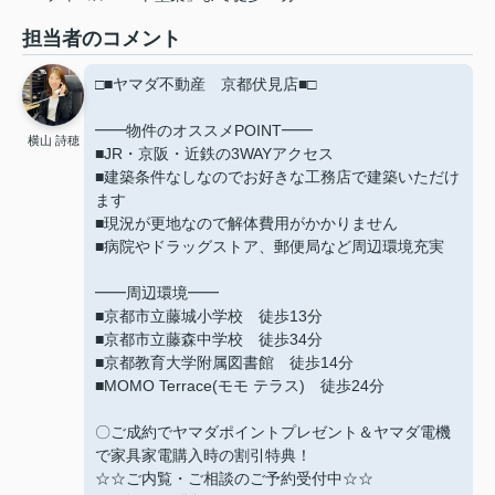
担当者のコメント
□■ヤマダ不動産 京都伏見店■□
━━物件のオススメPOINT━━
横山 詩穂
■JR・京阪・近鉄の3WAYアクセス
■建築条件なしなのでお好きな工務店で建築いただけ
ます
■現況が更地なので解体費用がかかりません
■病院やドラッグストア、郵便局など周辺環境充実
━━周辺環境━━
■京都市立藤城小学校 徒歩13分
■京都市立藤森中学校 徒歩34分
■京都教育大学附属図書館 徒歩14分
■MOMO Terrace(モモ テラス) 徒歩24分
〇ご成約でヤマダポイントプレゼント＆ヤマダ電機
で家具家電購入時の割引特典！
☆☆ご内覧・ご相談のご予約受付中☆☆