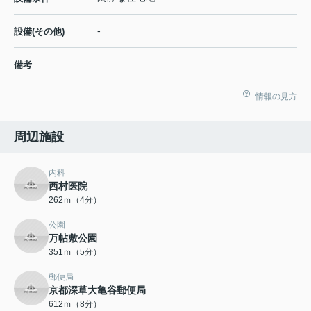
-
設備(その他)
備考
情報の見方
周辺施設
内科
西村医院
262ｍ（4分）
公園
万帖敷公園
351ｍ（5分）
郵便局
京都深草大亀谷郵便局
612ｍ（8分）