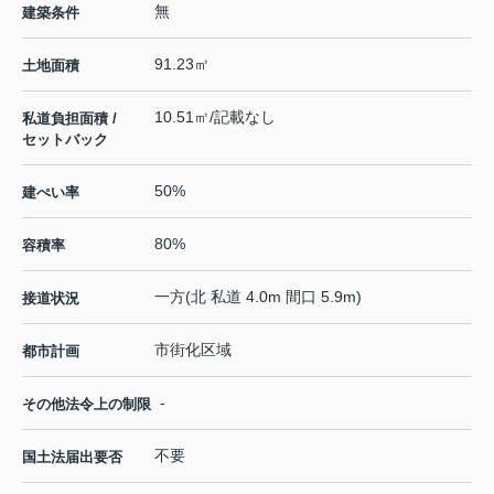
無
建築条件
91.23㎡
土地面積
10.51㎡/記載なし
私道負担面積 /
セットバック
50%
建ぺい率
80%
容積率
一方(北 私道 4.0m 間口 5.9m)
接道状況
市街化区域
都市計画
-
その他法令上の制限
不要
国土法届出要否