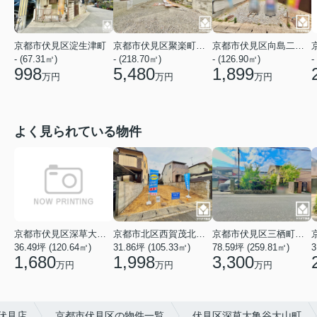
京都市伏見区淀生津町
京都市伏見区聚楽町２丁目
京都市伏見区向島二ノ丸町
- (67.31㎡)
- (218.70㎡)
-
- (126.90㎡)
998
5,480
1,899
万円
万円
万円
よく見られている物件
京都市伏見区深草大亀谷万帖敷町
京都市北区西賀茂北鎮守菴町
京都市伏見区三栖町３丁目
36.49坪 (120.64㎡)
31.86坪 (105.33㎡)
78.59坪 (259.81㎡)
3
1,680
1,998
3,300
万円
万円
万円
伏見店
京都市伏見区の物件一覧
伏見区深草大亀谷大山町