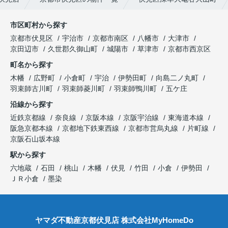
市区町村から探す
京都市伏見区
宇治市
京都市南区
八幡市
大津市
京田辺市
久世郡久御山町
城陽市
草津市
京都市西京区
町名から探す
木幡
広野町
小倉町
宇治
伊勢田町
向島二ノ丸町
羽束師古川町
羽束師菱川町
羽束師鴨川町
五ケ庄
沿線から探す
近鉄京都線
奈良線
京阪本線
京阪宇治線
東海道本線
阪急京都本線
京都地下鉄東西線
京都市営烏丸線
片町線
京阪石山坂本線
駅から探す
六地蔵
石田
桃山
木幡
伏見
竹田
小倉
伊勢田
ＪＲ小倉
墨染
ヤマダ不動産京都伏見店 株式会社MyHomeDo