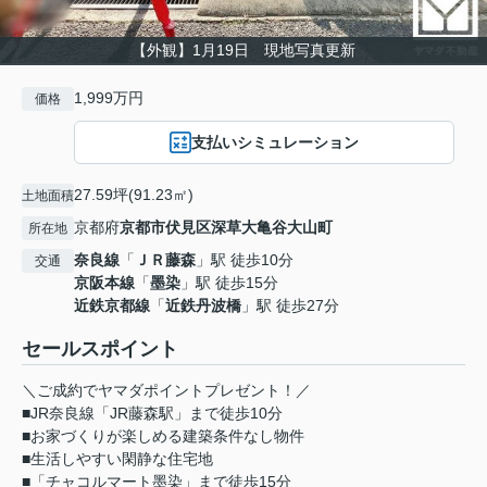
【外観】1月19日 現地写真更新
1,999万円
価格
支払いシミュレーション
27.59坪(91.23㎡)
土地面積
京都府
京都市伏見区
深草大亀谷大山町
所在地
奈良線
「
ＪＲ藤森
」駅 徒歩10分
交通
京阪本線
「
墨染
」駅 徒歩15分
近鉄京都線
「
近鉄丹波橋
」駅 徒歩27分
セールスポイント
＼ご成約でヤマダポイントプレゼント！／
■JR奈良線「JR藤森駅」まで徒歩10分
■お家づくりが楽しめる建築条件なし物件
■生活しやすい閑静な住宅地
■「チャコルマート墨染」まで徒歩15分