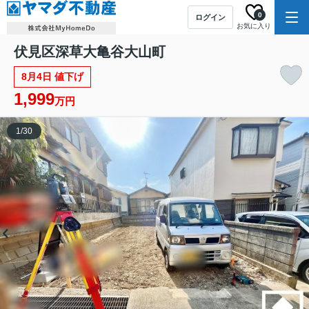
0
ログイン
お気に入り
伏見区深草大亀谷大山町
8月4日 値下げ
1,999
万円
1
/
30