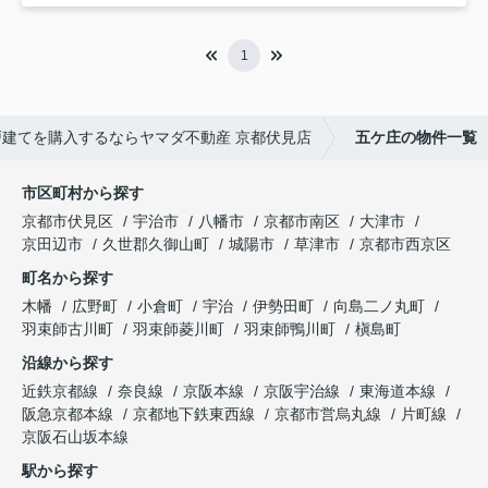
1
建てを購入するならヤマダ不動産 京都伏見店
五ケ庄の物件一覧
市区町村から探す
京都市伏見区
宇治市
八幡市
京都市南区
大津市
京田辺市
久世郡久御山町
城陽市
草津市
京都市西京区
町名から探す
木幡
広野町
小倉町
宇治
伊勢田町
向島二ノ丸町
羽束師古川町
羽束師菱川町
羽束師鴨川町
槇島町
沿線から探す
近鉄京都線
奈良線
京阪本線
京阪宇治線
東海道本線
阪急京都本線
京都地下鉄東西線
京都市営烏丸線
片町線
京阪石山坂本線
駅から探す