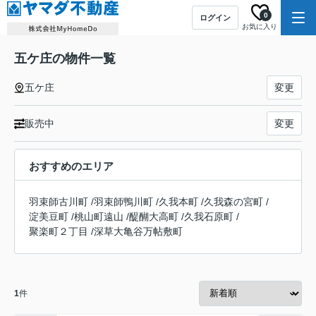
0
ログイン
お気に入り
五ケ庄の物件一覧
五ケ庄
変更
販売中
変更
おすすめのエリア
羽束師古川町
/
羽束師鴨川町
/
久我本町
/
久我森の宮町
/
淀美豆町
/
桃山町遠山
/
醍醐大高町
/
久我石原町
/
聚楽町２丁目
/
深草大亀谷万帖敷町
1
件