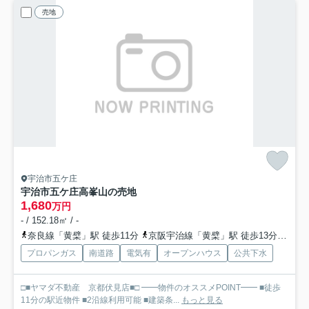
売地
宇治市五ケ庄
宇治市五ケ庄高峯山の売地
1,680
万円
- / 152.18㎡ / -
奈良線「黄檗」駅 徒歩11分
京阪宇治線「黄檗」駅 徒歩13分
奈良
プロパンガス
南道路
電気有
オープンハウス
公共下水
□■ヤマダ不動産 京都伏見店■□ ━━物件のオススメPOINT━━ ■徒歩
11分の駅近物件 ■2沿線利用可能 ■建築条...
もっと見る