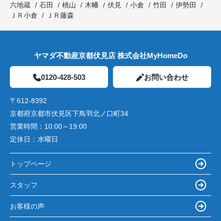
六地蔵
石田
桃山
木幡
伏見
小倉
竹田
伊勢田
ＪＲ小倉
ＪＲ藤森
ヤマダ不動産京都伏見店 株式会社MyHomeDo
0120-428-503
お問い合わせ
〒612-8392
京都府京都市伏見区下鳥羽北ノ口町34
営業時間：
10:00～19:00
定休日：
水曜日
トップページ
スタッフ
お客様の声