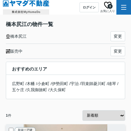
0
ログイン
お気に入り
橋本尻江の物件一覧
橋本尻江
変更
販売中
変更
おすすめのエリア
広野町
/
木幡
/
小倉町
/
伊勢田町
/
宇治
/
羽束師菱川町
/
雄琴
/
五ケ庄
/
久我御旅町
/
大久保町
1
件
新築一戸建