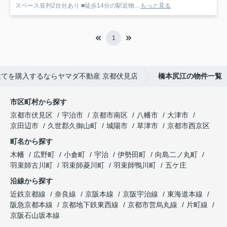
スペース並列2台分あり ■徒歩14分の駅近物...
もっと見る
1
てを購入するならヤマダ不動産 京都伏見店
橋本尻江の物件一覧
市区町村から探す
京都市伏見区
宇治市
京都市南区
八幡市
大津市
京田辺市
久世郡久御山町
城陽市
草津市
京都市西京区
町名から探す
木幡
広野町
小倉町
宇治
伊勢田町
向島二ノ丸町
羽束師古川町
羽束師菱川町
羽束師鴨川町
五ケ庄
沿線から探す
近鉄京都線
奈良線
京阪本線
京阪宇治線
東海道本線
阪急京都本線
京都地下鉄東西線
京都市営烏丸線
片町線
京阪石山坂本線