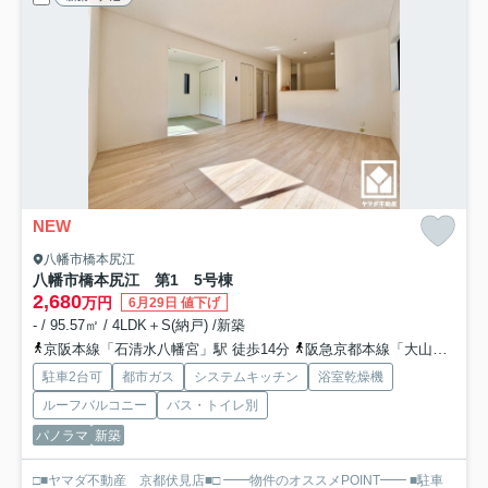
NEW
八幡市橋本尻江
八幡市橋本尻江 第1 5号棟
2,680
万円
6月29日 値下げ
- / 95.57㎡ / 4LDK＋S(納戸) /新築
京阪本線「石清水八幡宮」駅 徒歩14分
阪急京都本線「大山崎」駅 徒歩73分
駐車2台可
都市ガス
システムキッチン
浴室乾燥機
ルーフバルコニー
バス・トイレ別
パノラマ
新築
□■ヤマダ不動産 京都伏見店■□ ━━物件のオススメPOINT━━ ■駐車