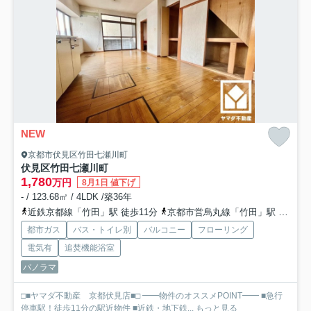
NEW
京都市伏見区竹田七瀬川町
伏見区竹田七瀬川町
1,780
万円
8月1日 値下げ
- / 123.68㎡ / 4LDK /築36年
近鉄京都線「竹田」駅 徒歩11分
京都市営烏丸線「竹田」駅 徒歩11分
都市ガス
バス・トイレ別
バルコニー
フローリング
電気有
追焚機能浴室
パノラマ
□■ヤマダ不動産 京都伏見店■□ ━━物件のオススメPOINT━━ ■急行
停車駅！徒歩11分の駅近物件 ■近鉄・地下鉄...
もっと見る