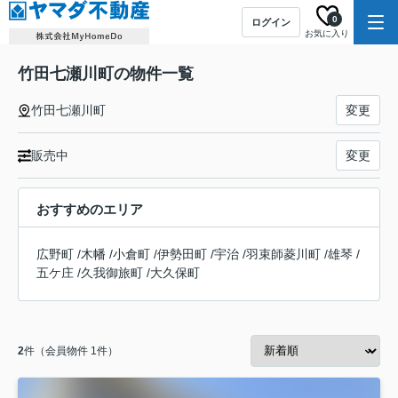
0
ログイン
お気に入り
竹田七瀬川町の物件一覧
竹田七瀬川町
変更
販売中
変更
おすすめのエリア
広野町
/
木幡
/
小倉町
/
伊勢田町
/
宇治
/
羽束師菱川町
/
雄琴
/
五ケ庄
/
久我御旅町
/
大久保町
2
件（会員物件 1件）