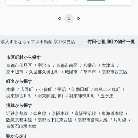
1
購入するならヤマダ不動産 京都伏見店
竹田七瀬川町の物件一覧
市区町村から探す
京都市伏見区
宇治市
京都市南区
八幡市
大津市
京田辺市
久世郡久御山町
城陽市
草津市
京都市西京区
町名から探す
木幡
広野町
小倉町
宇治
伊勢田町
向島二ノ丸町
羽束師古川町
羽束師菱川町
羽束師鴨川町
五ケ庄
沿線から探す
近鉄京都線
奈良線
京阪本線
京阪宇治線
東海道本線
阪急京都本線
京都地下鉄東西線
京都市営烏丸線
片町線
京阪石山坂本線
駅から探す