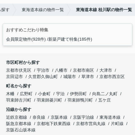
ら探す
東海道本線の物件一覧
東海道本線 桂川駅の物件一覧
おすすめこだわり特集
会員限定物件(928件)
新築戸建て特集(185件)
市区町村から探す
京都市伏見区
宇治市
八幡市
京都市南区
大津市
京田辺市
久世郡久御山町
城陽市
草津市
京都市西京区
町名から探す
木幡
広野町
小倉町
宇治
伊勢田町
向島二ノ丸町
羽束師古川町
羽束師菱川町
羽束師鴨川町
五ケ庄
沿線から探す
近鉄京都線
奈良線
京阪本線
京阪宇治線
東海道本線
阪急京都本線
京都地下鉄東西線
京都市営烏丸線
片町線
京阪石山坂本線