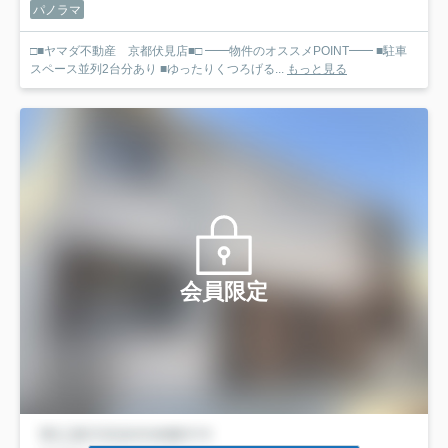
パノラマ
□■ヤマダ不動産 京都伏見店■□ ━━物件のオススメPOINT━━ ■駐車
スペース並列2台分あり ■ゆったりくつろげる...
もっと見る
会員限定