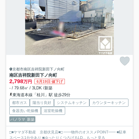
京都市南区吉祥院新田下ノ向町
南区吉祥院新田下ノ向町
2,798
万円
6月19日 値下げ
- / 79.68㎡ / 3LDK /新築
東海道本線「桂川」駅 徒歩29分
都市ガス
陽当り良好
システムキッチン
カウンターキッチン
食器洗い乾燥機
浴室乾燥機
パノラマ
新築
□■ヤマダ不動産 京都伏見店■□ ━━物件のオススメPOINT━━ ■駐車
スペース1台分あり ■ゆったりくつろげるLD...
もっと見る