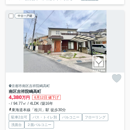
中古一戸建
京都市南区吉祥院嶋高町
南区吉祥院嶋高町
4,380
万円
6月12日 値下げ
- / 94.77㎡ / 4LDK /築16年
東海道本線「桂川」駅 徒歩30分
駐車2台可
バス・トイレ別
バルコニー
フローリング
洗面台
２面バルコニー