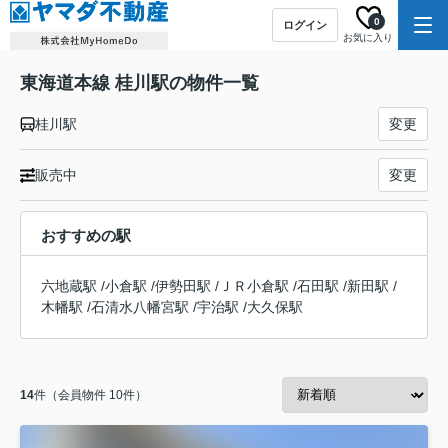
0
ログイン
お気に入り
東海道本線 桂川駅の物件一覧
桂川駅
変更
販売中
変更
おすすめの駅
六地蔵駅
/
小倉駅
/
伊勢田駅
/
ＪＲ小倉駅
/
石田駅
/
新田駅
/
木幡駅
/
石清水八幡宮駅
/
宇治駅
/
大久保駅
14
件（会員物件 10件）