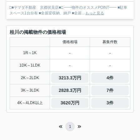
□■ヤマダ不動産 京都伏見店■□ ━━物件のオススメPOINT━━ ■駐車
スペース1台分有 ■全居室収納、納戸 ■全居...
もっと見る
桂川の掲載物件の価格相場
価格相場
募集件数
-
-
1R～1K
-
-
1DK～1LDK
3213.3万円
4件
2K～2LDK
2828.3万円
7件
3K～3LDK
3620万円
3件
4K～4LDK以上
1