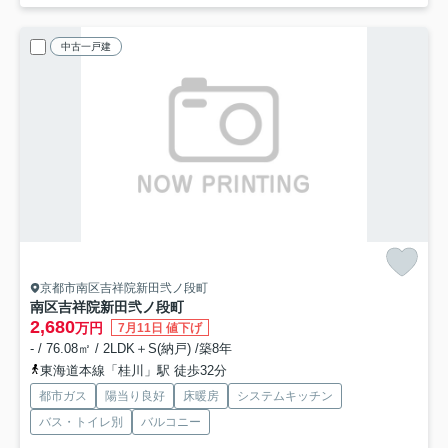
中古一戸建
京都市南区吉祥院新田弐ノ段町
南区吉祥院新田弐ノ段町
2,680
万円
7月11日 値下げ
- / 76.08㎡ / 2LDK＋S(納戸) /築8年
東海道本線「桂川」駅 徒歩32分
都市ガス
陽当り良好
床暖房
システムキッチン
バス・トイレ別
バルコニー