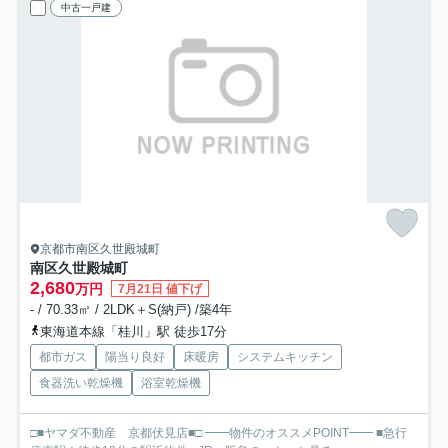
中古一戸建
京都市南区久世殿城町
南区久世殿城町
2,680
万円
7月21日 値下げ
- / 70.33㎡ / 2LDK＋S(納戸) /築4年
東海道本線「桂川」駅 徒歩17分
都市ガス
陽当り良好
床暖房
システムキッチン
食器洗い乾燥機
浴室乾燥機
□■ヤマダ不動産 京都伏見店■□ ━━物件のオススメPOINT━━ ■急行