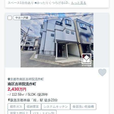
スペース1台分あり ■ゆったりくつろげるLD...
もっと見る
中古一戸建
京都市南区吉祥院流作町
南区吉祥院流作町
2,430
万円
- / 112.59㎡ / 5LDK /築28年
阪急京都本線「桂」駅 徒歩23分
都市ガス
収納豊富
システムキッチン
食器洗い乾燥機
浴室１坪以上
バス・トイレ別