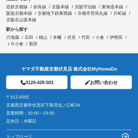
近鉄京都線
奈良線
京阪本線
京阪宇治線
東海道本線
阪急京都本線
京都地下鉄東西線
京都市営烏丸線
片町線
京阪石山坂本線
駅から探す
六地蔵
石田
桃山
木幡
伏見
竹田
小倉
伊勢田
ＪＲ小倉
新田
ヤマダ不動産京都伏見店 株式会社MyHomeDo
0120-428-503
お問い合わせ
〒612-8392
京都府京都市伏見区下鳥羽北ノ口町34
営業時間：
10:00～19:00
定休日：
水曜日
トップページ