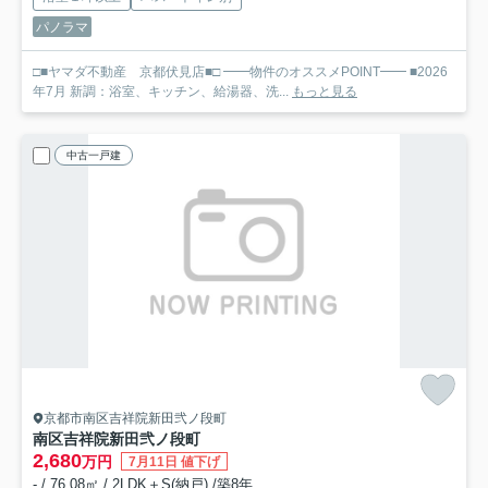
パノラマ
□■ヤマダ不動産 京都伏見店■□ ━━物件のオススメPOINT━━ ■2026
年7月 新調：浴室、キッチン、給湯器、洗...
もっと見る
中古一戸建
京都市南区吉祥院新田弐ノ段町
南区吉祥院新田弐ノ段町
2,680
万円
7月11日 値下げ
- / 76.08㎡ / 2LDK＋S(納戸) /築8年