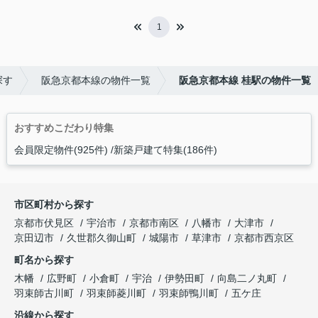
1
探す
阪急京都本線の物件一覧
阪急京都本線 桂駅の物件一覧
おすすめこだわり特集
会員限定物件(925件)
新築戸建て特集(186件)
市区町村から探す
京都市伏見区
宇治市
京都市南区
八幡市
大津市
京田辺市
久世郡久御山町
城陽市
草津市
京都市西京区
町名から探す
木幡
広野町
小倉町
宇治
伊勢田町
向島二ノ丸町
羽束師古川町
羽束師菱川町
羽束師鴨川町
五ケ庄
沿線から探す