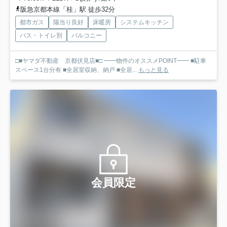
阪急京都本線「桂」駅 徒歩32分
都市ガス
陽当り良好
床暖房
システムキッチン
バス・トイレ別
バルコニー
□■ヤマダ不動産 京都伏見店■□ ━━物件のオススメPOINT━━ ■駐車
スペース1台分有 ■全居室収納、納戸 ■全居...
もっと見る
会員限定