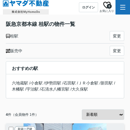
0
ログイン
お気に入り
阪急京都本線 桂駅の物件一覧
桂駅
変更
販売中
変更
おすすめの駅
六地蔵駅
/
小倉駅
/
伊勢田駅
/
石田駅
/
ＪＲ小倉駅
/
新田駅
/
木幡駅
/
宇治駅
/
石清水八幡宮駅
/
大久保駅
4
件（会員物件 1件）
新築一戸建