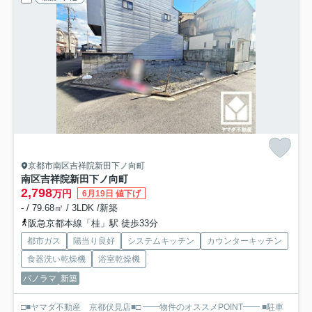
京都市南区吉祥院新田下ノ向町
南区吉祥院新田下ノ向町
2,798
万円
6月19日 値下げ
- / 79.68㎡ / 3LDK /新築
阪急京都本線「桂」駅 徒歩33分
都市ガス
陽当り良好
システムキッチン
カウンターキッチン
食器洗い乾燥機
浴室乾燥機
パノラマ
新築
□■ヤマダ不動産 京都伏見店■□ ━━物件のオススメPOINT━━ ■駐車