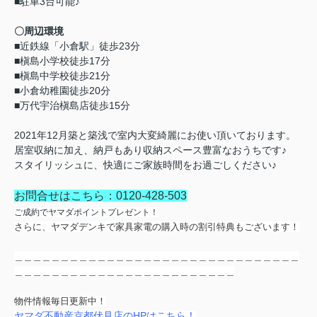
■駐車3台可能♪
〇周辺環境
■近鉄線「小倉駅」徒歩23分
■槇島小学校徒歩17分
■槇島中学校徒歩21分
■小倉幼稚園徒歩20分
■万代宇治槇島店徒歩15分
2021年12月築と築浅で室内大変綺麗にお使い頂いております。
居室収納に加え、納戸もあり収納スペース豊富なおうちです♪
スタイリッシュに、快適にご家族時間をお過ごしください♪
お
問合せはこちら：0120-428-503
ご成約でヤマダポイントプレゼント！
さらに、ヤマダデンキで家具家電の購入時の割引特典もございます！
＿＿＿＿＿＿＿＿＿＿＿＿＿＿＿＿＿＿＿＿＿＿＿＿＿＿＿＿＿＿＿
＿＿＿＿＿＿＿＿＿＿＿＿＿＿＿＿＿＿＿＿＿＿＿＿
物件情報毎日更新中！
ヤマダ不動産京都伏見店のHPは
こちら！