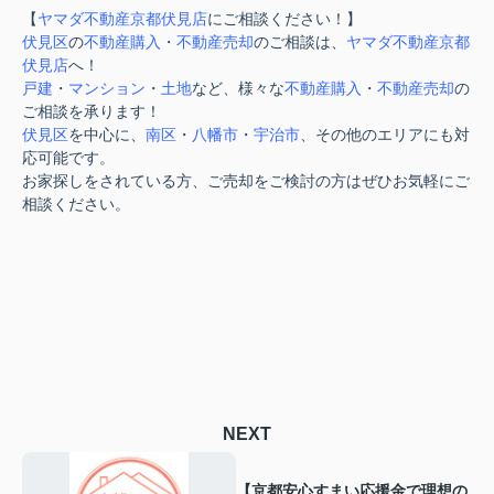
【
ヤマダ不動産京都伏見店
にご相談ください！】
伏見区
の
不動産購入
・
不動産売却
のご相談は、
ヤマダ不動産京都
伏見店
へ！
戸建
・
マンション
・
土地
など、様々な
不動産購入
・
不動産売却
の
ご相談を承ります！
伏見区
を中心に、
南区
・
八幡市
・
宇治市
、その他のエリアにも対
応可能です。
お家探しをされている方、ご売却をご検討の方はぜひお気軽にご
相談ください。
NEXT
【京都安心すまい応援金で理想の