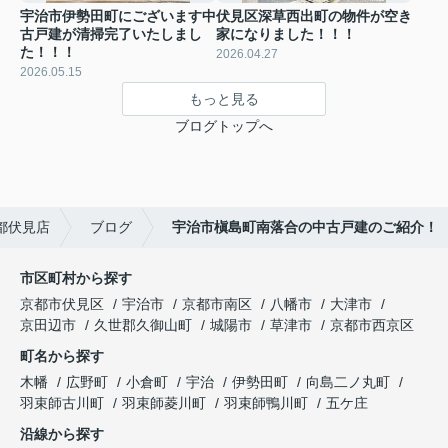
宇治市伊勢田町にございます中
伏見区深草西出町の物件が空き
古戸建が清掃完了いたしまし
家になりました！！！
た！！！
2026.04.27
2026.05.15
もっと見る
ブログトップへ
都伏見店
ブログ
宇治市槇島町南落合の中古戸建のご紹介！
市区町村から探す
京都市伏見区
宇治市
京都市南区
八幡市
大津市
京田辺市
久世郡久御山町
城陽市
草津市
京都市西京区
町名から探す
木幡
広野町
小倉町
宇治
伊勢田町
向島二ノ丸町
羽束師古川町
羽束師菱川町
羽束師鴨川町
五ケ庄
沿線から探す