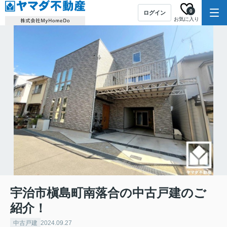
0
ログイン
お気に入り
宇治市槇島町南落合の中古戸建のご
紹介！
中古戸建
2024.09.27