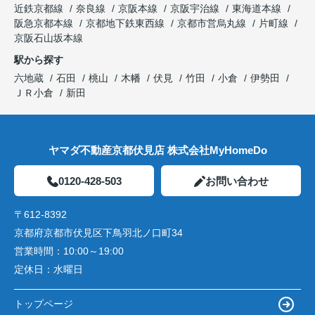
近鉄京都線
奈良線
京阪本線
京阪宇治線
東海道本線
阪急京都本線
京都地下鉄東西線
京都市営烏丸線
片町線
京阪石山坂本線
駅から探す
六地蔵
石田
桃山
木幡
伏見
竹田
小倉
伊勢田
ＪＲ小倉
新田
ヤマダ不動産京都伏見店 株式会社MyHomeDo
0120-428-503
お問い合わせ
〒612-8392
京都府京都市伏見区下鳥羽北ノ口町34
営業時間：
10:00～19:00
定休日：
水曜日
トップページ