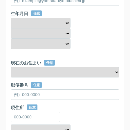
生年月日
任意
現在のお住まい
任意
郵便番号
任意
現住所
任意