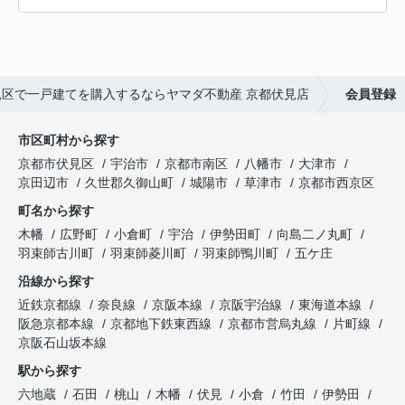
見区で一戸建てを購入するならヤマダ不動産 京都伏見店
会員登録
市区町村から探す
京都市伏見区
宇治市
京都市南区
八幡市
大津市
京田辺市
久世郡久御山町
城陽市
草津市
京都市西京区
町名から探す
木幡
広野町
小倉町
宇治
伊勢田町
向島二ノ丸町
羽束師古川町
羽束師菱川町
羽束師鴨川町
五ケ庄
沿線から探す
近鉄京都線
奈良線
京阪本線
京阪宇治線
東海道本線
阪急京都本線
京都地下鉄東西線
京都市営烏丸線
片町線
京阪石山坂本線
駅から探す
六地蔵
石田
桃山
木幡
伏見
小倉
竹田
伊勢田