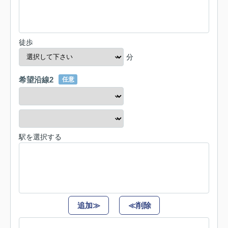
徒歩
分
希望沿線2
任意
駅を選択する
追加≫
≪削除