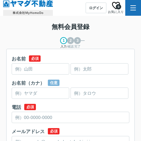
0
ログイン
お気に入り
無料会員登録
入力
確認
完了
お名前
必須
お名前（カナ）
任意
電話
必須
メールアドレス
必須