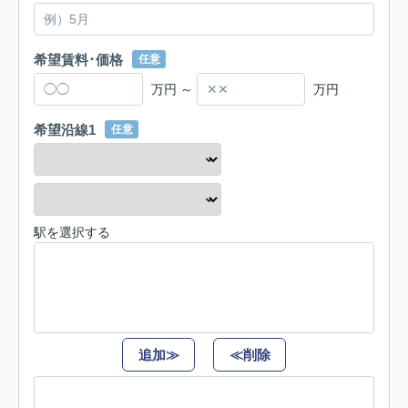
希望賃料･価格
任意
万円 ～
万円
希望沿線1
任意
駅を選択する
追加≫
≪削除