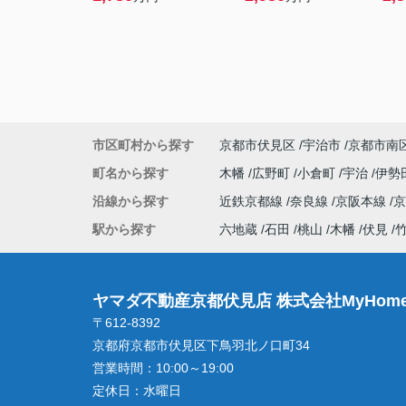
市区町村から探す
京都市伏見区
宇治市
京都市南
町名から探す
木幡
広野町
小倉町
宇治
伊勢
沿線から探す
近鉄京都線
奈良線
京阪本線
駅から探す
六地蔵
石田
桃山
木幡
伏見
ヤマダ不動産京都伏見店 株式会社MyHome
〒612-8392
京都府京都市伏見区下鳥羽北ノ口町34
営業時間：
10:00～19:00
定休日：
水曜日