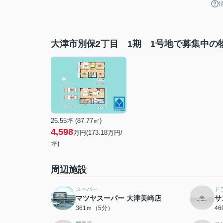
大津市別保2丁目 1期 1号地で募集中の
26.55坪 (87.77㎡)
4,598
万円(173.18万円/
坪)
周辺施設
スーパー
ド
マツヤスーパー 大津美崎店
サ
361ｍ（5分）
4