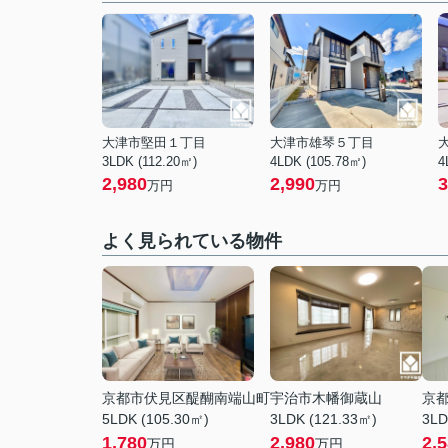
大津市堅田１丁目
大津市雄琴５丁目
3LDK (112.20㎡)
4LDK (105.78㎡)
4
2,980
2,990
3
万円
万円
よく見られている物件
京都市伏見区醍醐南端山町
宇治市木幡御蔵山
京
5LDK (105.30㎡)
3LDK (121.33㎡)
3LD
1,780
2,980
2,
万円
万円