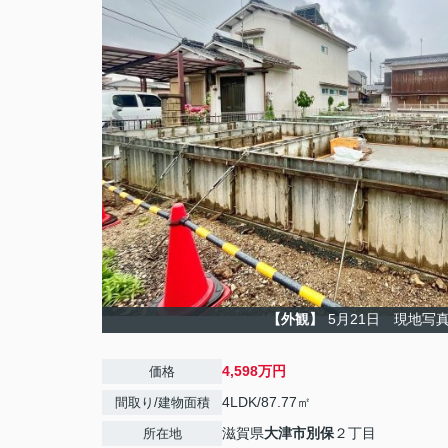
【外観】
5月21日 現地写
4,598万円
価格
4LDK/87.77㎡
間取り/建物面積
滋賀県
大津市
別保
２丁目
所在地