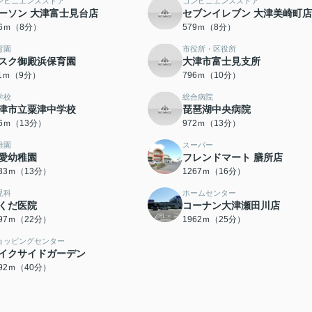
ンビニエンスストア
コンビニエンスストア
ーソン 大津富士見台店
セブンイレブン 大津美崎町店
66ｍ（8分）
579ｍ（8分）
育園
市役所・区役所
スク御殿浜保育園
大津市富士見支所
11ｍ（9分）
796ｍ（10分）
学校
総合病院
津市立粟津中学校
琵琶湖中央病院
66ｍ（13分）
972ｍ（13分）
稚園
スーパー
愛幼稚園
フレンドマート 膳所店
033ｍ（13分）
1267ｍ（16分）
児科
ホームセンター
くだ医院
コーナン大津瀬田川店
697ｍ（22分）
1962ｍ（25分）
ョッピングセンター
イクサイドガーデン
192ｍ（40分）