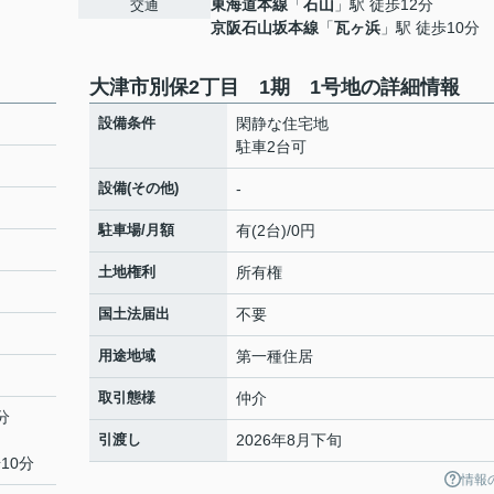
東海道本線
「
石山
」駅 徒歩12分
交通
京阪石山坂本線
「
瓦ヶ浜
」駅 徒歩10分
大津市別保2丁目 1期 1号地の詳細情報
設備条件
閑静な住宅地
駐車2台可
設備(その他)
-
駐車場/月額
有(2台)/0円
土地権利
所有権
国土法届出
不要
用途地域
第一種住居
取引態様
仲介
分
引渡し
2026年8月下旬
10分
情報