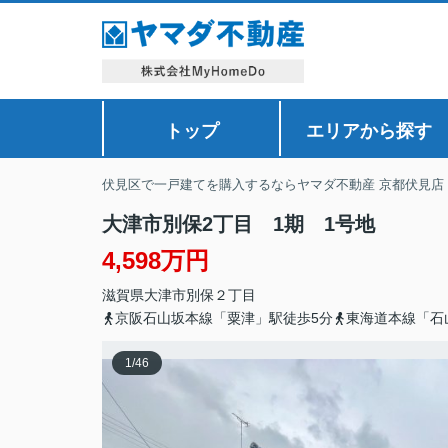
トップ
エリアから探す
伏見区で一戸建てを購入するならヤマダ不動産 京都伏見店
大津市別保2丁目 1期 1号地
4,598万円
滋賀県
大津市
別保
２丁目
京阪石山坂本線「粟津」駅徒歩5分
東海道本線「石
1
/
46