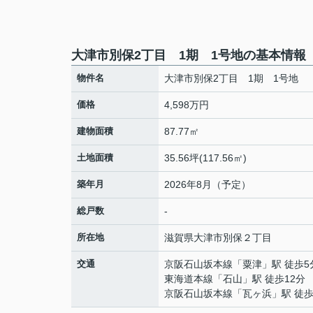
大津市別保2丁目 1期 1号地の基本情報
物件名
大津市別保2丁目 1期 1号地
価格
4,598万円
建物面積
87.77㎡
土地面積
35.56坪(117.56㎡)
築年月
2026年8月（予定）
総戸数
-
所在地
滋賀県
大津市
別保
２丁目
交通
京阪石山坂本線
「
粟津
」駅 徒歩5
東海道本線
「
石山
」駅 徒歩12分
京阪石山坂本線
「
瓦ヶ浜
」駅 徒歩