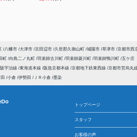
区
八幡市
大津市
京田辺市
久世郡久御山町
城陽市
草津市
京都市西
田町
向島二ノ丸町
羽束師古川町
羽束師菱川町
羽束師鴨川町
五ケ庄
京阪宇治線
東海道本線
阪急京都本線
京都地下鉄東西線
京都市営烏丸
竹田
小倉
伊勢田
ＪＲ小倉
墨染
Do
トップページ
スタッフ
お客様の声