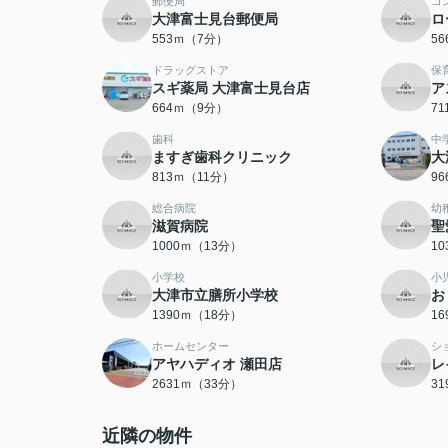
郵便局
コ
大津富士見台郵便局
ロ
553ｍ（7分）
5
ドラッグストア
保
スギ薬局 大津富士見台店
ア
664ｍ（9分）
7
歯科
中
ますぎ歯科クリニック
大
813ｍ（11分）
9
総合病院
幼
滋賀病院
聖
1000ｍ（13分）
1
小学校
小
大津市立膳所小学校
お
1390ｍ（18分）
1
ホームセンター
シ
アヤハディオ 瀬田店
レ
2631ｍ（33分）
3
近隣の物件