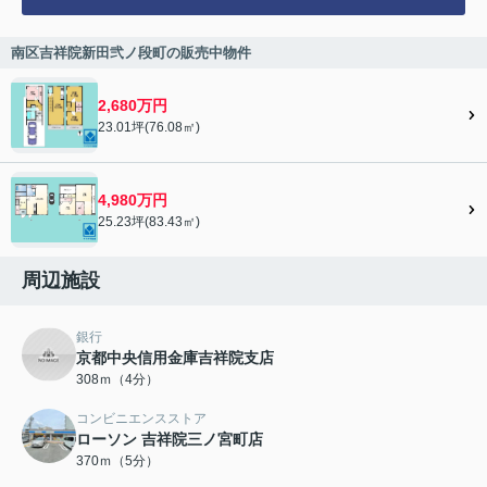
南区吉祥院新田弐ノ段町の販売中物件
2,680万円
23.01坪(76.08㎡)
4,980万円
25.23坪(83.43㎡)
周辺施設
銀行
京都中央信用金庫吉祥院支店
308ｍ（4分）
コンビニエンスストア
ローソン 吉祥院三ノ宮町店
370ｍ（5分）