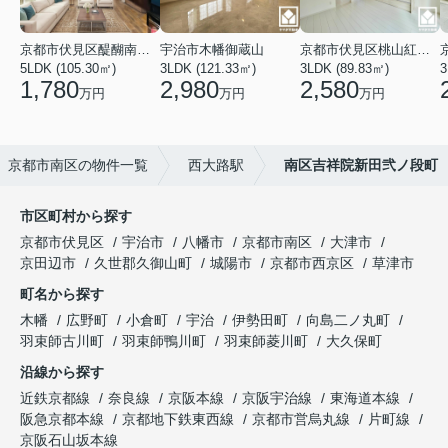
京都市伏見区醍醐南端山町
宇治市木幡御蔵山
京都市伏見区桃山紅雪町
5LDK (105.30㎡)
3LDK (121.33㎡)
3LDK (89.83㎡)
3
1,780
2,980
2,580
万円
万円
万円
京都市南区の物件一覧
西大路駅
南区吉祥院新田弐ノ段町
市区町村から探す
京都市伏見区
宇治市
八幡市
京都市南区
大津市
京田辺市
久世郡久御山町
城陽市
京都市西京区
草津市
町名から探す
木幡
広野町
小倉町
宇治
伊勢田町
向島二ノ丸町
羽束師古川町
羽束師鴨川町
羽束師菱川町
大久保町
沿線から探す
近鉄京都線
奈良線
京阪本線
京阪宇治線
東海道本線
阪急京都本線
京都地下鉄東西線
京都市営烏丸線
片町線
京阪石山坂本線