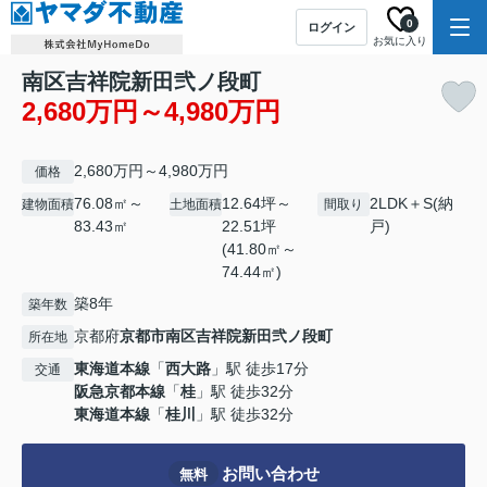
0
ログイン
お気に入り
南区吉祥院新田弐ノ段町
2,680万円～4,980万円
2,680万円～4,980万円
価格
76.08㎡～
12.64坪～
2LDK＋S(納
建物面積
土地面積
間取り
83.43㎡
22.51坪
戸)
(41.80㎡～
74.44㎡)
築8年
築年数
京都府
京都市南区
吉祥院新田弐ノ段町
所在地
東海道本線
「
西大路
」駅 徒歩17分
交通
阪急京都本線
「
桂
」駅 徒歩32分
東海道本線
「
桂川
」駅 徒歩32分
お問い合わせ
無料