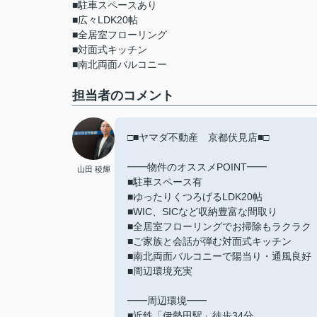
■駐車スペースあり
■広々LDK20帖
■全居室フローリング
■対面式キッチン
■南北両面バルコニー
担当者のコメント
□■ヤマダ不動産 京都伏見店■□
━━物件のオススメPOINT━━
山田 稜輝
■駐車スペース有
■ゆったりくつろげるLDK20帖
■WIC、SICなど収納豊富な間取り
■全居室フローリングでお掃除もラクラク
■ご家族と会話が弾む対面式キッチン
■南北両面バルコニーで陽当り・通風良好
■周辺環境充実
━━周辺環境━━
■近鉄「伊勢田駅」徒歩34分