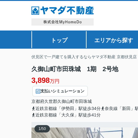
トップ
エリアから探す
伏見区で一戸建てを購入するならヤマダ不動産 京都伏見店
久御山町市田珠城 1期 2号地
3,898
万円
支払いシミュレーション
京都府
久世郡久御山町
市田
珠城
近鉄京都線「伊勢田」駅徒歩34分
奈良線「新田」駅
近鉄京都線「大久保」駅徒歩41分
1
/
50