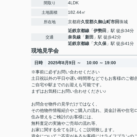
4LDK
間取り
182.44㎡
土地面積
京都府
久世郡久御山町
市田
珠城
所在地
近鉄京都線
「
伊勢田
」駅 徒歩34分
奈良線
「
新田
」駅 徒歩42分
交通
近鉄京都線
「
大久保
」駅 徒歩41分
現地見学会
日時
2025年8月9日 ～ 10:00 ～ 19:00
※事前に必ずお問い合わせください
土日祝以外の平日や遅い時間帯などでもお客様のご都
ご自宅や駅までのお迎えも可能です。
まずはお気軽にお問い合わせください♪
お問合せ物件の見学だけではなく、
その他物件情報紹介やご購入の流れ、資金計画や住宅
住み替えをご検討のお客様には、
無料査定の実施やご売却の流れ等、
お家に関する全てを詳しくご説明致します。
資金についてご不安があるお客様にはライフプランのご