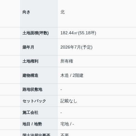
北
向き
182.44㎡(55.18坪)
土地面積(坪数)
2026年7月(予定)
築年月
所有権
土地権利
木造 / 2階建
建物構造
-
路地状敷地
記載なし
セットバック
-
施工会社
宅地 / -
地目 / 地勢
不要
国土法届出要否