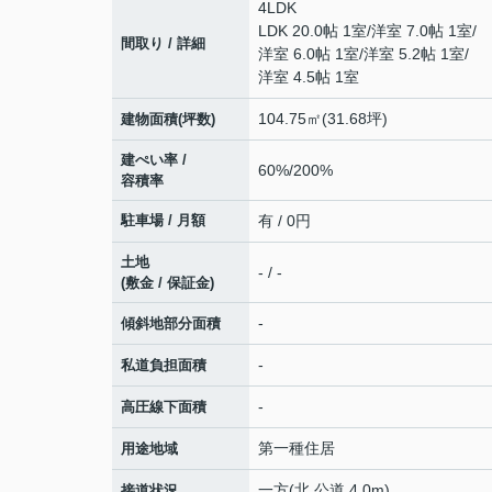
4LDK
LDK 20.0帖 1室
/
洋室 7.0帖 1室
/
間取り / 詳細
洋室 6.0帖 1室
/
洋室 5.2帖 1室
/
洋室 4.5帖 1室
104.75㎡(31.68坪)
建物面積(坪数)
建ぺい率 /
60%/200%
容積率
駐車場 / 月額
有 / 0円
土地
- / -
(敷金 / 保証金)
-
傾斜地部分面積
-
私道負担面積
-
高圧線下面積
第一種住居
用途地域
一方(北 公道 4.0m)
接道状況