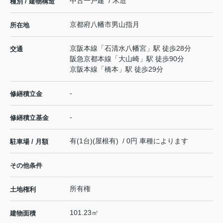
中古一戸建 / 木造
種別 / 建物構造
京都府
八幡市
男山指月
所在地
京阪本線
「
石清水八幡宮
」駅 徒歩28分
交通
阪急京都本線
「
大山崎
」駅 徒歩90分
京阪本線
「
橋本
」駅 徒歩29分
-
修繕積立金
-
修繕積立基金
有(1台)(屋根有) / 0円 車種によります
駐車場 / 月額
その他条件
所有権
土地権利
101.23㎡
建物面積