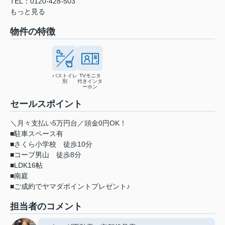
TEL：0120-428-503
もっと見る
物件の特徴
バストイレ
TVモニタ
別
付きインタ
ーホン
セールスポイント
＼月々支払い5万円台／頭金0円OK！
■駐車スペース有
■さくら小学校 徒歩10分
■コープ男山 徒歩8分
■LDK16帖
■南庭
■ご成約でヤマダポイントプレゼント♪
担当者のコメント