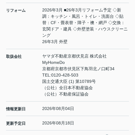
2026年3月 ■26年3月リフォーム予定 ◇新
リフォーム
調：キッチン・風呂・トイレ・洗面台 ◇貼
替：CF・畳表替・障子・襖・網戸 ◇交換：
玄関ドア・建具 ◇外壁塗装・ハウスクリーニ
ング
26年3月 外壁
ヤマダ不動産京都伏見店 株式会社
取扱会社
MyHomeDo
京都府京都市伏見区下鳥羽北ノ口町34
TEL:
0120-428-503
国土交通大臣 (1) 第10789号
（公社）全日本不動産協会
（公社）不動産保証協会
2026年08月04日
情報更新日
2026年08月18日
更新予定日