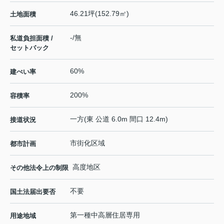
46.21坪(152.79㎡)
土地面積
-/無
私道負担面積 /
セットバック
60%
建ぺい率
200%
容積率
一方(東 公道 6.0m 間口 12.4m)
接道状況
市街化区域
都市計画
高度地区
その他法令上の制限
不要
国土法届出要否
第一種中高層住居専用
用途地域