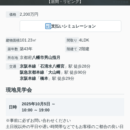
【居間・リビング】
2,200万円
価格
支払いシミュレーション
101.23㎡
4LDK
建物面積
間取り
築43年
2階建
築年数
階建て
京都府
八幡市
男山指月
所在地
京阪本線
「
石清水八幡宮
」駅 徒歩28分
交通
阪急京都本線
「
大山崎
」駅 徒歩90分
京阪本線
「
橋本
」駅 徒歩29分
現地見学会
2025年10月5日 ～
日時
10:00 ～ 19:00
※事前に必ずお問い合わせください
土日祝以外の平日や遅い時間帯などでもお客様のご都合の良い日