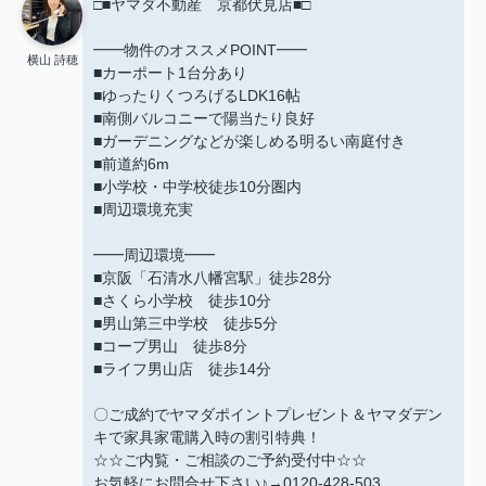
□■ヤマダ不動産 京都伏見店■□
━━物件のオススメPOINT━━
横山 詩穂
■カーポート1台分あり
■ゆったりくつろげるLDK16帖
■南側バルコニーで陽当たり良好
■ガーデニングなどが楽しめる明るい南庭付き
■前道約6m
■小学校・中学校徒歩10分圏内
■周辺環境充実
━━周辺環境━━
■京阪「石清水八幡宮駅」徒歩28分
■さくら小学校 徒歩10分
■男山第三中学校 徒歩5分
■コープ男山 徒歩8分
■ライフ男山店 徒歩14分
〇ご成約でヤマダポイントプレゼント＆ヤマダデン
キで家具家電購入時の割引特典！
☆☆ご内覧・ご相談のご予約受付中☆☆
お気軽にお問合せ下さい♪→0120-428-503