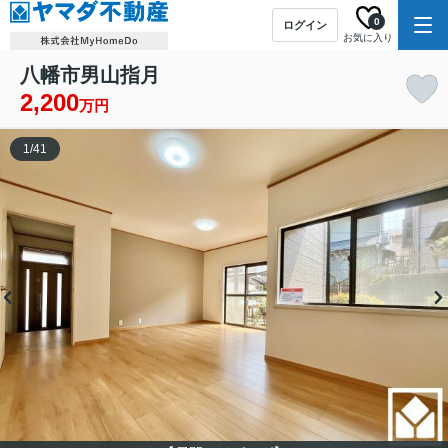
0
ログイン
お気に入り
八幡市男山指月
2,200
万円
1
/
41