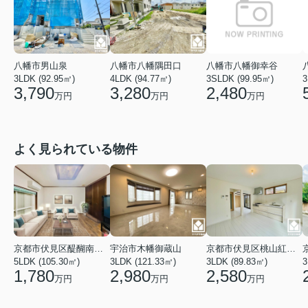
八幡市男山泉
八幡市八幡隅田口
八幡市八幡御幸谷
3LDK (92.95㎡)
4LDK (94.77㎡)
3SLDK (99.95㎡)
3
3,790
3,280
2,480
万円
万円
万円
よく見られている物件
京都市伏見区醍醐南端山町
宇治市木幡御蔵山
京都市伏見区桃山紅雪町
5LDK (105.30㎡)
3LDK (121.33㎡)
3LDK (89.83㎡)
3
1,780
2,980
2,580
万円
万円
万円