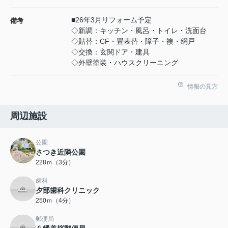
■26年3月リフォーム予定
備考
◇新調：キッチン・風呂・トイレ・洗面台
◇貼替：CF・畳表替・障子・襖・網戸
◇交換：玄関ドア・建具
◇外壁塗装・ハウスクリーニング
情報の見方
周辺施設
公園
さつき近隣公園
228ｍ（3分）
歯科
夕部歯科クリニック
250ｍ（4分）
郵便局