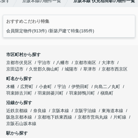
ら探す
京阪本線の物件一覧
京阪本線 伏見稲荷駅の物件一覧
おすすめこだわり特集
会員限定物件(913件)
新築戸建て特集(185件)
市区町村から探す
京都市伏見区
宇治市
八幡市
京都市南区
大津市
京田辺市
久世郡久御山町
城陽市
草津市
京都市西京区
町名から探す
木幡
広野町
小倉町
宇治
伊勢田町
向島二ノ丸町
羽束師古川町
羽束師菱川町
羽束師鴨川町
槇島町
沿線から探す
近鉄京都線
奈良線
京阪本線
京阪宇治線
東海道本線
阪急京都本線
京都地下鉄東西線
京都市営烏丸線
片町線
京阪石山坂本線
駅から探す