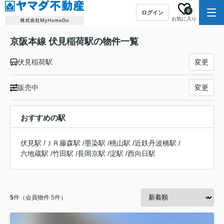
0
ログイン
お気に入り
京阪本線 伏見稲荷駅の物件一覧
伏見稲荷駅
変更
販売中
変更
おすすめの駅
伏見駅
/
ＪＲ藤森駅
/
墨染駅
/
桃山駅
/
近鉄丹波橋駅
/
六地蔵駅
/
竹田駅
/
長岡京駅
/
淀駅
/
西向日駅
5
件（会員物件 5件）