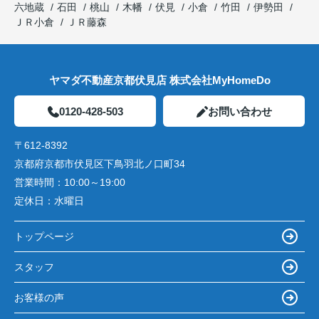
六地蔵
石田
桃山
木幡
伏見
小倉
竹田
伊勢田
ＪＲ小倉
ＪＲ藤森
ヤマダ不動産京都伏見店 株式会社MyHomeDo
0120-428-503
お問い合わせ
〒612-8392
京都府京都市伏見区下鳥羽北ノ口町34
営業時間：
10:00～19:00
定休日：
水曜日
トップページ
スタッフ
お客様の声