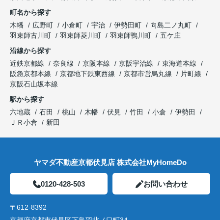
町名から探す
木幡
広野町
小倉町
宇治
伊勢田町
向島二ノ丸町
羽束師古川町
羽束師菱川町
羽束師鴨川町
五ケ庄
沿線から探す
近鉄京都線
奈良線
京阪本線
京阪宇治線
東海道本線
阪急京都本線
京都地下鉄東西線
京都市営烏丸線
片町線
京阪石山坂本線
駅から探す
六地蔵
石田
桃山
木幡
伏見
竹田
小倉
伊勢田
ＪＲ小倉
新田
ヤマダ不動産京都伏見店 株式会社MyHomeDo
0120-428-503
お問い合わせ
〒612-8392