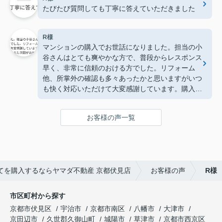
たびたび質問しても丁寧に答えていただきました
R様
マンションの購入でお世話になりました。担当の小
谷さんはとても爽やかな方で、普段からレスポンス
早く、非常に信頼のおける方でした。リフォーム
他、所掌外の確認も多々あったかと思いますがいつ
も快く対応いただけて大変感謝しています。購入後
も変わらず、引渡し完了まで常々寄り添っていただ
けました。もしまた次回があればぜひ宜しくお願い
お客様の声一覧
します。
てを購入するならヤマダ不動産 京都伏見店
お客様の声
R様
市区町村から探す
京都市伏見区
宇治市
京都市南区
八幡市
大津市
京田辺市
久世郡久御山町
城陽市
草津市
京都市西京区