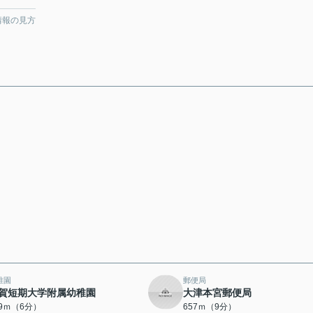
情報の見方
稚園
郵便局
賀短期大学附属幼稚園
大津本宮郵便局
59ｍ（6分）
657ｍ（9分）