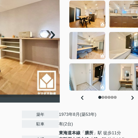
1973年8月(築53年)
築年
有(2台)
駐車
東海道本線
「
膳所
」駅 徒歩11分