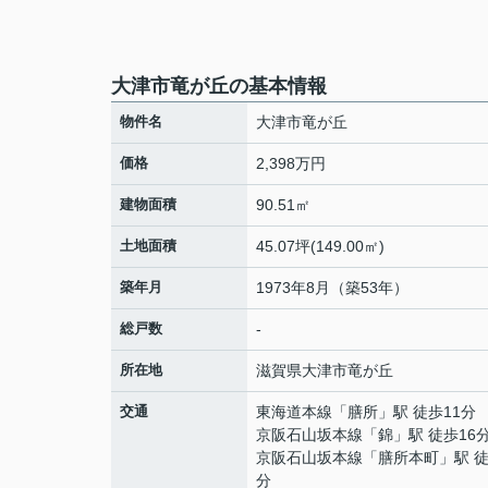
大津市竜が丘の基本情報
物件名
大津市竜が丘
価格
2,398万円
建物面積
90.51㎡
土地面積
45.07坪(149.00㎡)
築年月
1973年8月（築53年）
総戸数
-
所在地
滋賀県
大津市
竜が丘
交通
東海道本線
「
膳所
」駅 徒歩11分
京阪石山坂本線
「
錦
」駅 徒歩16
京阪石山坂本線
「
膳所本町
」駅 徒
分