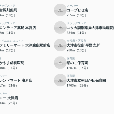
ラッグストア
スーパー
宮調剤薬局
コープぜぜ店
54ｍ（10分）
755ｍ（10分）
ラッグストア
ドラッグストア
ロンティア薬局 本宮店
ユタカ調剤薬局大津市民病院
02ｍ（11分）
834ｍ（11分）
ンビニエンスストア
市役所・区役所
ァミリーマート 大津膳所駅前店
大津市役所 平野支所
89ｍ（12分）
980ｍ（13分）
科
保育園
かやま歯科医院
湖のこ保育園
098ｍ（14分）
1207ｍ（16分）
ーパー
保育園
レンドマート 膳所店
大津市立朝日が丘保育園
617ｍ（21分）
1763ｍ（23分）
ーパー
ロー 大津店
933ｍ（25分）