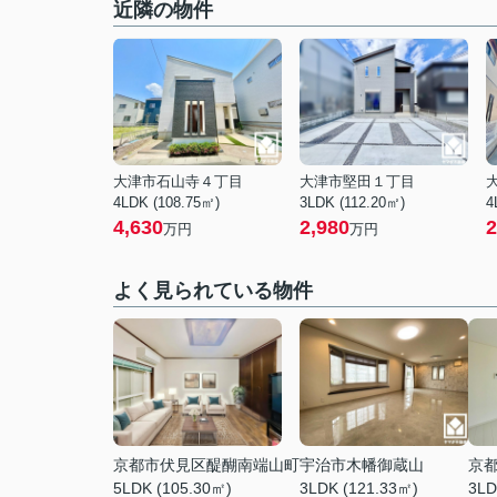
近隣の物件
大津市石山寺４丁目
大津市堅田１丁目
4LDK (108.75㎡)
3LDK (112.20㎡)
4
4,630
2,980
2
万円
万円
よく見られている物件
京都市伏見区醍醐南端山町
宇治市木幡御蔵山
京
5LDK (105.30㎡)
3LDK (121.33㎡)
3LD