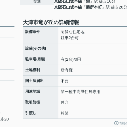
京阪石山坂本線
「
錦
」駅 徒歩16分
交通
京阪石山坂本線
「
膳所本町
」駅 徒歩20
大津市竜が丘の詳細情報
設備条件
閑静な住宅地
駐車2台可
設備(その他)
-
駐車場/月額
有(2台)/0円
土地権利
所有権
国土法届出
不要
用途地域
第一種中高層住居専用
取引態様
仲介
分
引渡し
相談
歩20
情報