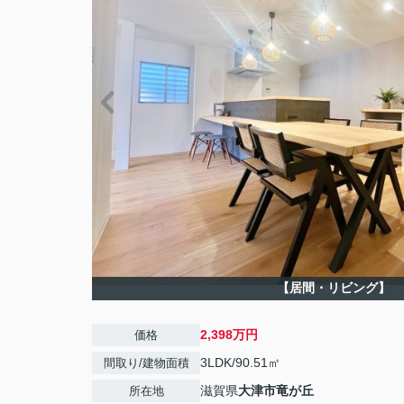
【居間・リビング】
2,398万円
価格
3LDK/90.51㎡
間取り/建物面積
滋賀県
大津市
竜が丘
所在地