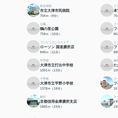
総合病院
ド
市立大津市民病院
本
704ｍ（9分）
7
公園
ド
鶴の里公園
フ
759ｍ（10分）
8
コンビニエンスストア
コ
ローソン 国道膳所店
フ
848ｍ（11分）
8
中学校
歯
大津市立打出中学校
た
1001ｍ（13分）
1
小学校
ス
大津市立平野小学校
フ
1378ｍ（18分）
1
銀行
ス
京都信用金庫膳所支店
バ
1865ｍ（24分）
1