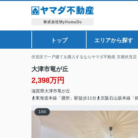
トップ
エリアから探す
伏見区で一戸建てを購入するならヤマダ不動産 京都伏見店
大津市竜が丘
2,398万円
滋賀県
大津市
竜が丘
東海道本線「膳所」駅徒歩11分
京阪石山坂本線「錦
1
/
44