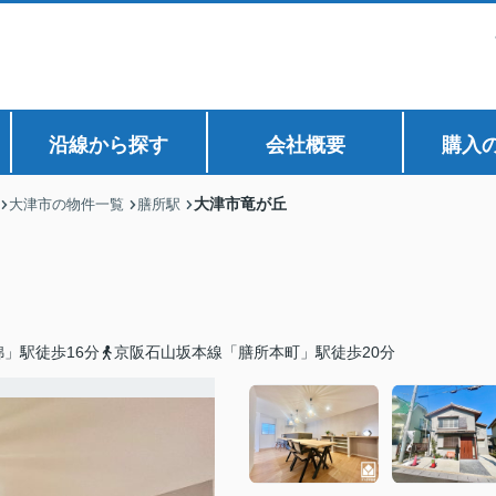
沿線から探す
会社概要
購入
大津市竜が丘
大津市の物件一覧
膳所駅
」駅徒歩16分
京阪石山坂本線「膳所本町」駅徒歩20分