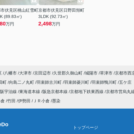
都市伏見区桃山紅雪町
京都市伏見区日野田頬町
K (89.83㎡)
3LDK (92.73㎡)
580
2,498
万円
万円
区
八幡市
大津市
京田辺市
久世郡久御山町
城陽市
草津市
京都市西
田町
向島二ノ丸町
羽束師古川町
羽束師菱川町
羽束師鴨川町
五ケ庄
京阪宇治線
東海道本線
阪急京都本線
京都地下鉄東西線
京都市営烏丸
小倉
竹田
伊勢田
ＪＲ小倉
墨染
Do
トップページ