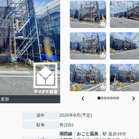
真更新
2026年8月(予定)
築年
有(3台)
駐車
湖西線
「
おごと温泉
」駅 徒歩16分