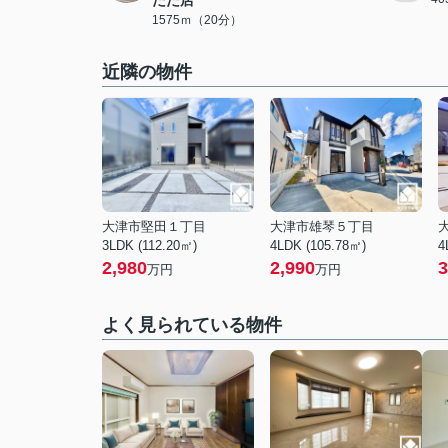
たた店
1575ｍ（20分）
近隣の物件
大津市堅田１丁目
大津市雄琴５丁目
3LDK (112.20㎡)
4LDK (105.78㎡)
4
2,980
2,990
3
万円
万円
よく見られている物件