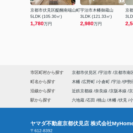
京都市伏見区醍醐南端山町
宇治市木幡御蔵山
京
5LDK (105.30㎡)
3LDK (121.33㎡)
3LD
1,780
2,980
2,
万円
万円
市区町村から探す
京都市伏見区
宇治市
京都市南
町名から探す
木幡
広野町
小倉町
宇治
伊勢
沿線から探す
近鉄京都線
奈良線
京阪本線
駅から探す
六地蔵
石田
桃山
木幡
伏見
ヤマダ不動産京都伏見店 株式会社MyHome
〒612-8392