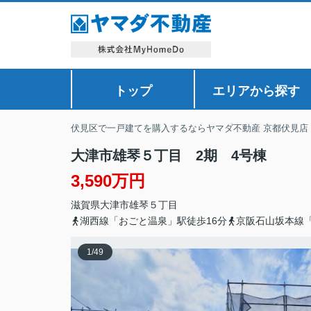
トップ
エリアから探す
伏見区で一戸建てを購入するならヤマダ不動産 京都伏見店
大津市雄琴５丁目 2期 4号棟
3,590万円
滋賀県
大津市
雄琴
５丁目
湖西線「おごと温泉」駅徒歩16分
京阪石山坂本線「
1
/
49