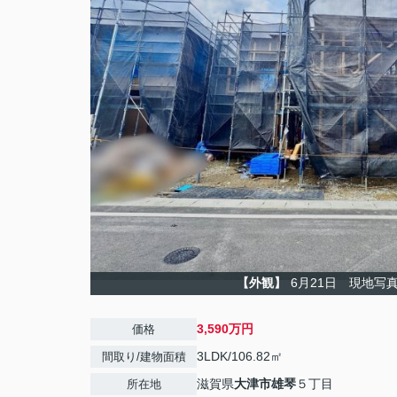
【外観】
6月21日 現地写
3,590万円
価格
3LDK/106.82㎡
間取り/建物面積
滋賀県
大津市
雄琴
５丁目
所在地