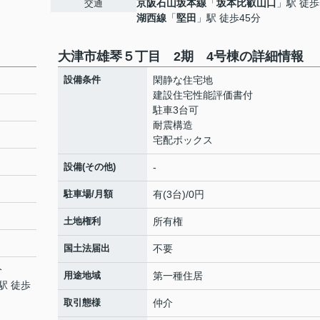
京阪石山坂本線
「
坂本比叡山口
」駅 徒歩
交通
湖西線
「
堅田
」駅 徒歩45分
大津市雄琴５丁目 2期 4号棟の詳細情報
設備条件
閑静な住宅地
建設住宅性能評価書付
駐車3台可
耐震構造
宅配ボックス
設備(その他)
-
駐車場/月額
有(3台)/0円
土地権利
所有権
国土法届出
不要
分
用途地域
第一種住居
駅 徒歩
取引態様
仲介