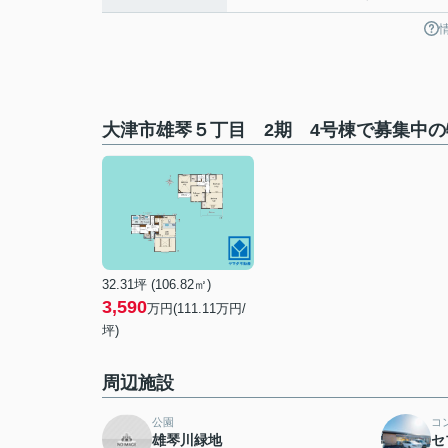
大津市雄琴５丁目 2期 4号棟で募集中の
32.31坪 (106.82㎡)
3,590
万円(111.11万円/
坪)
周辺施設
公園
コ
雄琴川緑地
セ