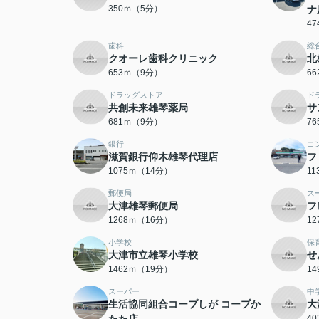
350ｍ（5分）
ナ
4
歯科
総
クオーレ歯科クリニック
北
653ｍ（9分）
6
ドラッグストア
ド
共創未来雄琴薬局
サ
681ｍ（9分）
7
銀行
コ
滋賀銀行仰木雄琴代理店
フ
1075ｍ（14分）
1
郵便局
ス
大津雄琴郵便局
フ
1268ｍ（16分）
1
小学校
保
大津市立雄琴小学校
せ
1462ｍ（19分）
1
スーパー
中
生活協同組合コープしが コープか
大
4