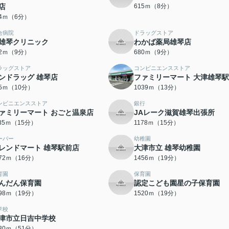
店
615ｍ（8分）
74ｍ（6分）
合病院
ドラッグストア
雄琴クリニック
わかば薬局雄琴店
62ｍ（9分）
680ｍ（9分）
ラッグストア
コンビニエンスストア
ンドラッグ 雄琴店
ファミリーマート 大津雄琴
65ｍ（10分）
1039ｍ（13分）
ンビニエンスストア
銀行
ァミリーマート おごと温泉店
JAレーク滋賀雄琴出張所
135ｍ（15分）
1178ｍ（15分）
ーパー
幼稚園
レンドマート 雄琴駅前店
大津市立 雄琴幼稚園
272ｍ（16分）
1456ｍ（19分）
育園
保育園
んだん保育園
認定こども園星の子保育園
498ｍ（19分）
1520ｍ（19分）
学校
津市立日吉中学校
030ｍ（51分）