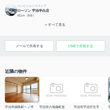
コンビニエンスストア
ローソン 宇治半白店
411ｍ（6分）
すべて見る
メールで共有する
LINEで共有する
近隣の物件
宇治市槇島町一ノ坪
宇治市六地蔵町並
宇治市宇治宇文字