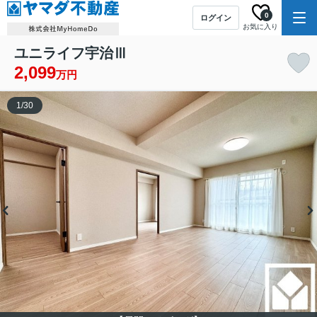
0
ログイン
お気に入り
ユニライフ宇治Ⅲ
2,099
万円
1
/
30