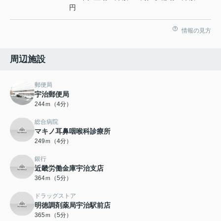
円
情報の見方
周辺施設
郵便局
宇治郵便局
244ｍ（4分）
総合病院
マキノ耳鼻咽喉科診療所
249ｍ（4分）
銀行
近畿労働金庫宇治支店
364ｍ（5分）
ドラッグストア
明徳調剤薬局宇治駅前店
365ｍ（5分）