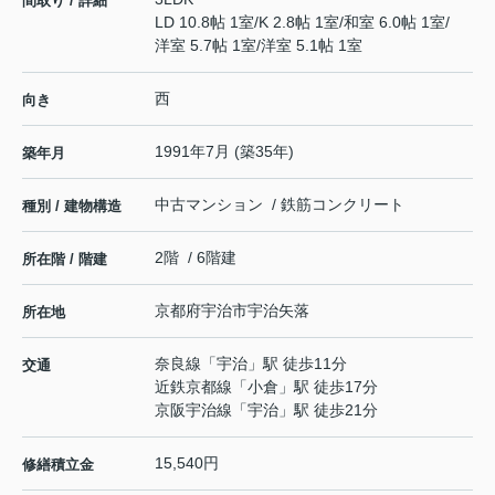
間取り / 詳細
LD 10.8帖 1室
/
K 2.8帖 1室
/
和室 6.0帖 1室
/
洋室 5.7帖 1室
/
洋室 5.1帖 1室
西
向き
1991年7月 (築35年)
築年月
中古マンション / 鉄筋コンクリート
種別 / 建物構造
2階 / 6階建
所在階 / 階建
京都府
宇治市
宇治
矢落
所在地
奈良線
「
宇治
」駅 徒歩11分
交通
近鉄京都線
「
小倉
」駅 徒歩17分
京阪宇治線
「
宇治
」駅 徒歩21分
15,540円
修繕積立金