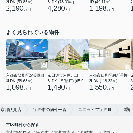
2LDK (59.85㎡)
3LDK (73.00㎡)
1R (49.11㎡)
2
2,190
4,280
1,198
万円
万円
万円
よく見られている物件
京都市伏見区淀美豆町
京田辺市河原北口
京都市伏見区納所星柳
3LDK (58.68㎡)
3LDK＋S(納戸) (65.91㎡)
3LDK (118.32㎡)
3
1,098
1,490
1,550
万円
万円
万円
 京都伏見店
宇治市の物件一覧
ユニライフ宇治Ⅲ
2階
市区町村から探す
京都市伏見区
宇治市
京都市南区
八幡市
大津市