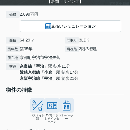
【居間・リビング】
2,099万円
価格
支払いシミュレーション
64.29㎡
3LDK
面積
間取り
築35年
2階/6階建
築年数
所在階
京都府
宇治市
宇治
矢落
所在地
奈良線
「
宇治
」駅 徒歩11分
交通
近鉄京都線
「
小倉
」駅 徒歩17分
京阪宇治線
「
宇治
」駅 徒歩21分
物件の特徴
バストイレ
TVモニタ
エレベータ
別
付きインタ
ー
ーホン