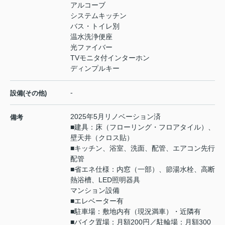
アルコーブ
システムキッチン
バス・トイレ別
温水洗浄便座
光ファイバー
TVモニタ付インターホン
ディンプルキー
-
設備(その他)
2025年5月リノベーション済
備考
■建具：床（フローリング・フロアタイル）、
壁天井（クロス貼）
■キッチン、浴室、洗面、配管、エアコン先行
配管
■省エネ仕様：内窓（一部）、節湯水栓、高断
熱浴槽、LED照明器具
マンション設備
■エレベーター有
■駐車場：敷地内有（現況満車）・近隣有
■バイク置場：月額200円／駐輪場：月額300