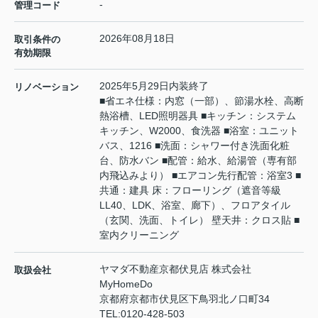
-
管理コード
2026年08月18日
取引条件の
有効期限
2025年5月29日内装終了
リノベーション
■省エネ仕様：内窓（一部）、節湯水栓、高断
熱浴槽、LED照明器具 ■キッチン：システム
キッチン、W2000、食洗器 ■浴室：ユニット
バス、1216 ■洗面：シャワー付き洗面化粧
台、防水バン ■配管：給水、給湯管（専有部
内飛込みより） ■エアコン先行配管：浴室3 ■
共通：建具 床：フローリング（遮音等級
LL40、LDK、浴室、廊下）、フロアタイル
（玄関、洗面、トイレ） 壁天井：クロス貼 ■
室内クリーニング
ヤマダ不動産京都伏見店 株式会社
取扱会社
MyHomeDo
京都府京都市伏見区下鳥羽北ノ口町34
TEL:
0120-428-503