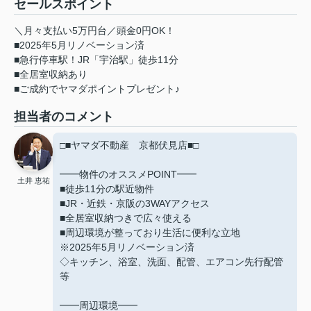
セールスポイント
＼月々支払い5万円台／頭金0円OK！
■2025年5月リノベーション済
■急行停車駅！JR「宇治駅」徒歩11分
■全居室収納あり
■ご成約でヤマダポイントプレゼント♪
担当者のコメント
□■ヤマダ不動産 京都伏見店■□
━━物件のオススメPOINT━━
土井 恵祐
■徒歩11分の駅近物件
■JR・近鉄・京阪の3WAYアクセス
■全居室収納つきで広々使える
■周辺環境が整っており生活に便利な立地
※2025年5月リノベーション済
◇キッチン、浴室、洗面、配管、エアコン先行配管
等
━━周辺環境━━