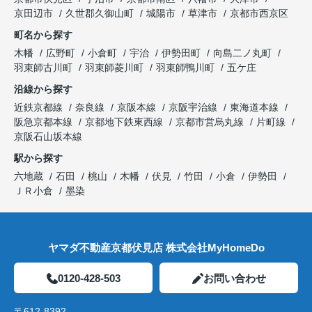
京田辺市
久世郡久御山町
城陽市
草津市
京都市西京区
町名から探す
木幡
広野町
小倉町
宇治
伊勢田町
向島二ノ丸町
羽束師古川町
羽束師菱川町
羽束師鴨川町
五ケ庄
沿線から探す
近鉄京都線
奈良線
京阪本線
京阪宇治線
東海道本線
阪急京都本線
京都地下鉄東西線
京都市営烏丸線
片町線
京阪石山坂本線
駅から探す
六地蔵
石田
桃山
木幡
伏見
竹田
小倉
伊勢田
ＪＲ小倉
墨染
ヤマダ不動産京都伏見店 株式会社MyHomeDo
0120-428-503
お問い合わせ
〒612-8392