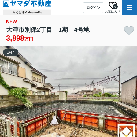
0
ログイン
お気に入り
NEW
大津市別保2丁目 1期 4号地
3,898
万円
1
/
47