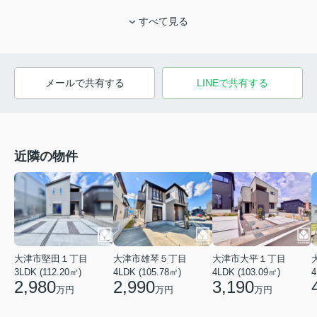
すべて見る
メールで共有する
LINEで共有する
近隣の物件
大津市堅田１丁目
大津市雄琴５丁目
大津市大平１丁目
3LDK (112.20㎡)
4LDK (105.78㎡)
4
4LDK (103.09㎡)
2,980
2,990
3,190
万円
万円
万円