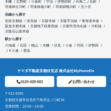
木幡
広野町
小倉町
宇治
伊勢田町
向島二ノ丸町
羽束師古川町
羽束師菱川町
羽束師鴨川町
五ケ庄
沿線から探す
近鉄京都線
奈良線
京阪本線
京阪宇治線
東海道本線
阪急京都本線
京都地下鉄東西線
京都市営烏丸線
片町線
京阪石山坂本線
駅から探す
六地蔵
石田
桃山
木幡
伏見
小倉
竹田
伊勢田
ＪＲ小倉
墨染
ヤマダ不動産京都伏見店 株式会社MyHomeDo
0120-428-503
お問い合わせ
〒612-8392
京都府京都市伏見区下鳥羽北ノ口町34
営業時間：
10:00～19:00