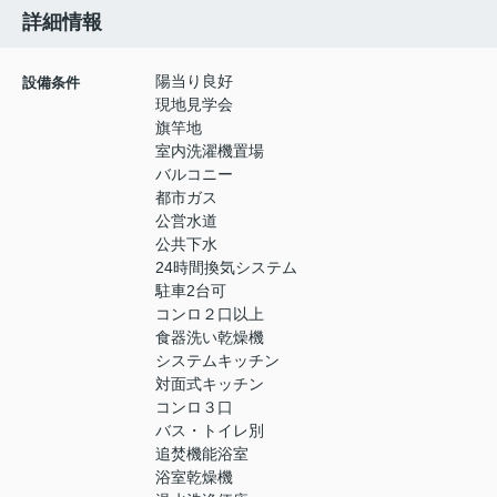
詳細情報
陽当り良好
設備条件
現地見学会
旗竿地
室内洗濯機置場
バルコニー
都市ガス
公営水道
公共下水
24時間換気システム
駐車2台可
コンロ２口以上
食器洗い乾燥機
システムキッチン
対面式キッチン
コンロ３口
バス・トイレ別
追焚機能浴室
浴室乾燥機