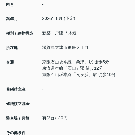
-
向き
2026年8月 (予定)
築年月
新築一戸建 / 木造
種別 / 建物構造
滋賀県
大津市
別保
２丁目
所在地
京阪石山坂本線
「
粟津
」駅 徒歩5分
交通
東海道本線
「
石山
」駅 徒歩12分
京阪石山坂本線
「
瓦ヶ浜
」駅 徒歩10分
-
修繕積立金
-
修繕積立基金
有(2台) / 0円
駐車場 / 月額
その他条件