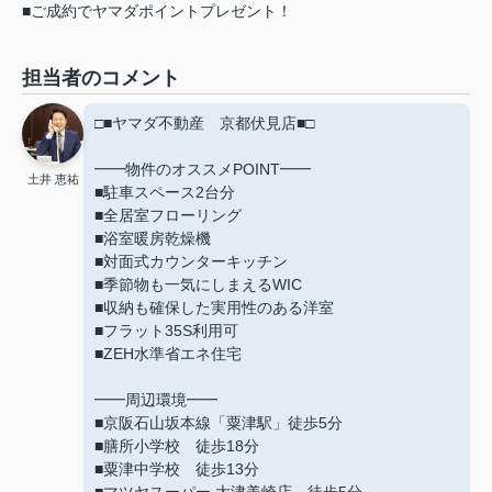
■ご成約でヤマダポイントプレゼント！
担当者のコメント
□■ヤマダ不動産 京都伏見店■□
━━物件のオススメPOINT━━
土井 恵祐
■駐車スペース2台分
■全居室フローリング
■浴室暖房乾燥機
■対面式カウンターキッチン
■季節物も一気にしまえるWIC
■収納も確保した実用性のある洋室
■フラット35S利用可
■ZEH水準省エネ住宅
━━周辺環境━━
■京阪石山坂本線「粟津駅」徒歩5分
■膳所小学校 徒歩18分
■粟津中学校 徒歩13分