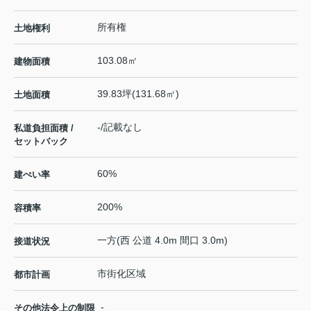
所有権
土地権利
103.08㎡
建物面積
39.83坪(131.68㎡)
土地面積
-/記載なし
私道負担面積 /
セットバック
60%
建ぺい率
200%
容積率
一方(西 公道 4.0m 間口 3.0m)
接道状況
市街化区域
都市計画
-
その他法令上の制限