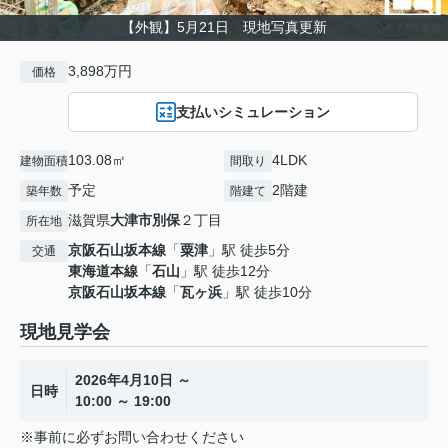
【外観】5月21日 現地写真更新
3,898万円
価格
支払いシミュレーション
103.08㎡
4LDK
建物面積
間取り
予定
2階建
築年数
階建て
滋賀県
大津市
別保
２丁目
所在地
京阪石山坂本線
「
粟津
」駅 徒歩5分
交通
東海道本線
「
石山
」駅 徒歩12分
京阪石山坂本線
「
瓦ヶ浜
」駅 徒歩10分
現地見学会
2026年4月10日 ～
日時
10:00 ～ 19:00
※事前に必ずお問い合わせください