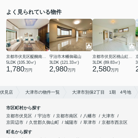
よく見られている物件
京都市伏見区醍醐南端山町
宇治市木幡御蔵山
京都市伏見区桃山紅雪町
5LDK (105.30㎡)
3LDK (121.33㎡)
3LDK (89.83㎡)
3
1,780
2,980
2,580
万円
万円
万円
都伏見店
大津市の物件一覧
大津市別保2丁目 1期 4号地
市区町村から探す
京都市伏見区
宇治市
京都市南区
八幡市
大津市
京田辺市
久世郡久御山町
城陽市
草津市
京都市西京区
町名から探す