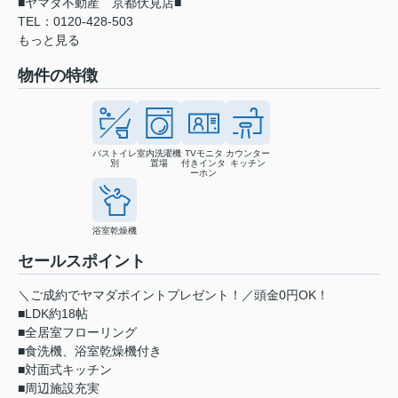
■ヤマダ不動産 京都伏見店■
TEL：0120-428-503
もっと見る
物件の特徴
バストイレ
室内洗濯機
TVモニタ
カウンター
別
置場
付きインタ
キッチン
ーホン
浴室乾燥機
セールスポイント
＼ご成約でヤマダポイントプレゼント！／頭金0円OK！
■LDK約18帖
■全居室フローリング
■食洗機、浴室乾燥機付き
■対面式キッチン
■周辺施設充実