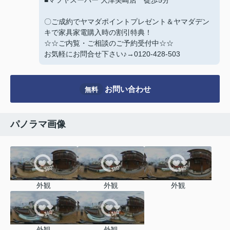
■マツヤスーパー 大津美崎店 徒歩5分
〇ご成約でヤマダポイントプレゼント＆ヤマダデン
キで家具家電購入時の割引特典！
☆☆ご内覧・ご相談のご予約受付中☆☆
お気軽にお問合せ下さい♪→0120-428-503
お問い合わせ
無料
パノラマ画像
外観
外観
外観
外観
外観