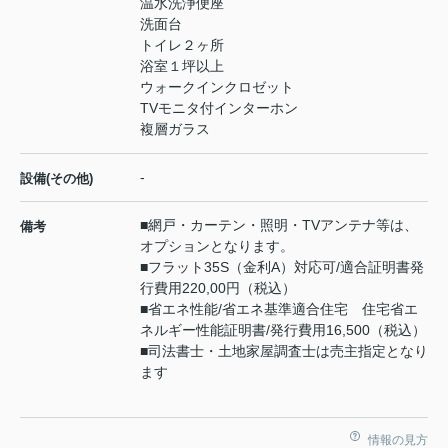
温水洗浄便座
洗面台
トイレ２ヶ所
浴室１坪以上
ウォークインクロゼット
TVモニタ付インターホン
複層ガラス
-
設備(その他)
■網戸・カーテン・照明・TVアンテナ等は、
備考
オプションとなります。
■フラット35S（金利A）対応可/適合証明書発
行費用220,00円（税込）
■省エネ性能/省エネ基準適合住宅 住宅省エ
ネルギー性能証明書/発行費用16,500（税込）
■司法書士・土地家屋調査士は売主指定となり
ます
情報の見方