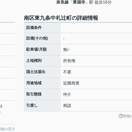
奈良線
「
東福寺
」駅 徒歩16分
南区東九条中札辻町の詳細情報
設備条件
設備(その他)
-
駐車場/月額
無/-
土地権利
所有権
国土法届出
不要
用途地域
近隣商業
取引態様
仲介
引渡し
相談
分
分
情報
情報の見方