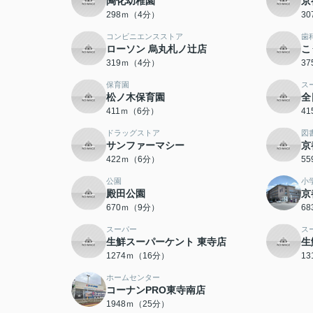
陶化幼稚園
京
298ｍ（4分）
3
コンビニエンスストア
歯
ローソン 烏丸札ノ辻店
こ
319ｍ（4分）
3
保育園
ス
松ノ木保育園
全
411ｍ（6分）
4
ドラッグストア
図
サンファーマシー
京
422ｍ（6分）
5
公園
小
殿田公園
京
670ｍ（9分）
6
スーパー
ス
生鮮スーパーケント 東寺店
生
1274ｍ（16分）
1
ホームセンター
コーナンPRO東寺南店
1948ｍ（25分）