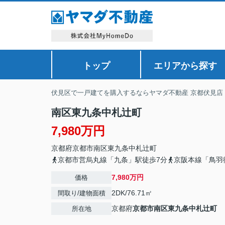
トップ
エリアから探す
伏見区で一戸建てを購入するならヤマダ不動産 京都伏見店
南区東九条中札辻町
7,980万円
京都府
京都市南区
東九条中札辻町
京都市営烏丸線「九条」駅徒歩7分
京阪本線「鳥羽
7,980万円
価格
2DK/76.71㎡
間取り/建物面積
京都府
京都市南区
東九条中札辻町
所在地