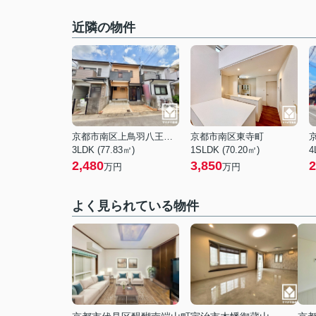
近隣の物件
京都市南区上鳥羽八王神町
京都市南区東寺町
3LDK (77.83㎡)
1SLDK (70.20㎡)
4
2,480
3,850
2
万円
万円
よく見られている物件