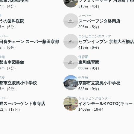
都東九条郵便局
ファミリーマート 河原町十
07ｍ（4分）
315ｍ（4分）
科
スーパー
うの歯科医院
スーパーフジタ洛南店
75ｍ（5分）
396ｍ（5分）
ーパー
コンビニエンスストア
日食チェーン スーパー藤田京都
セブンイレブン 京都大石橋店
15ｍ（6分）
419ｍ（6分）
書館
保育園
都市南図書館
東和保育園
59ｍ（7分）
660ｍ（9分）
学校
中学校
都市立凌風小中学校
京都市立凌風小中学校
83ｍ（9分）
683ｍ（9分）
ーパー
ショッピングセンター
鮮スーパーケント東寺店
イオンモールKYOTO(キョー
312ｍ（17分）
1403ｍ（18分）