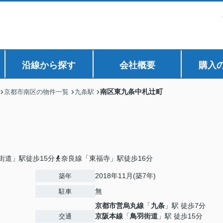
沿線から探す
会社概要
購入
南区東九条中札辻町
京都市南区の物件一覧
九条駅
街道」駅徒歩15分
奈良線「東福寺」駅徒歩16分
2018年11月(築7年)
築年
無
駐車
京都市営烏丸線
「
九条
」駅 徒歩7分
京阪本線
「
鳥羽街道
」駅 徒歩15分
交通