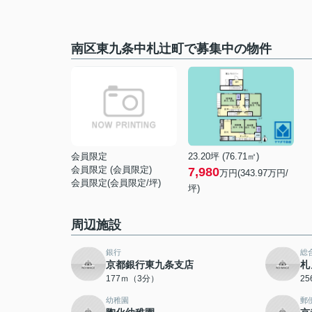
南区東九条中札辻町で募集中の物件
会員限定
23.20坪 (76.71㎡)
会員限定
(
会員限定
)
7,980
万円(343.97万円/
会員限定
(
会員限定
/坪)
坪)
周辺施設
銀行
総
京都銀行東九条支店
札
177ｍ（3分）
2
幼稚園
郵