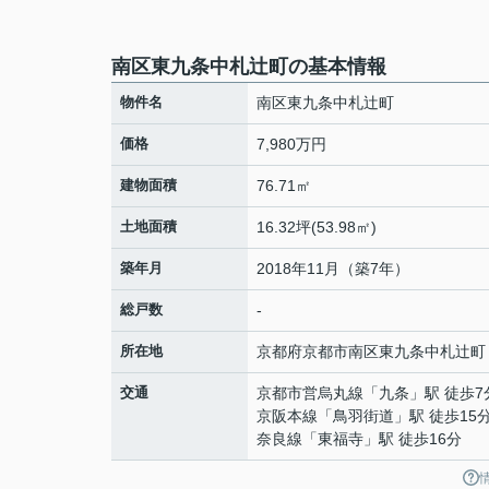
南区東九条中札辻町の基本情報
物件名
南区東九条中札辻町
価格
7,980万円
建物面積
76.71㎡
土地面積
16.32坪(53.98㎡)
築年月
2018年11月（築7年）
総戸数
-
所在地
京都府
京都市南区
東九条中札辻町
交通
京都市営烏丸線
「
九条
」駅 徒歩7
京阪本線
「
鳥羽街道
」駅 徒歩15
奈良線
「
東福寺
」駅 徒歩16分