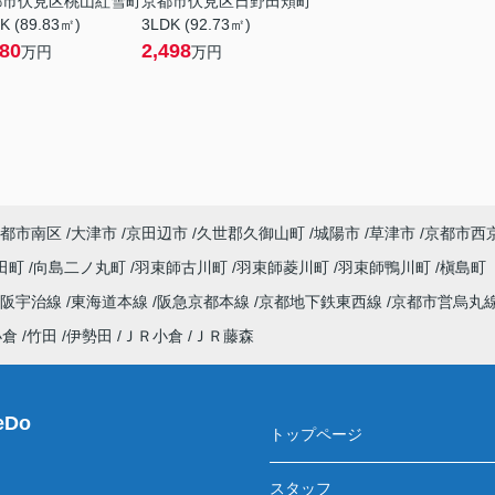
都市伏見区桃山紅雪町
京都市伏見区日野田頬町
K (89.83㎡)
3LDK (92.73㎡)
580
2,498
万円
万円
都市南区
大津市
京田辺市
久世郡久御山町
城陽市
草津市
京都市西
田町
向島二ノ丸町
羽束師古川町
羽束師菱川町
羽束師鴨川町
槇島町
京阪宇治線
東海道本線
阪急京都本線
京都地下鉄東西線
京都市営烏丸
小倉
竹田
伊勢田
ＪＲ小倉
ＪＲ藤森
Do
トップページ
スタッフ