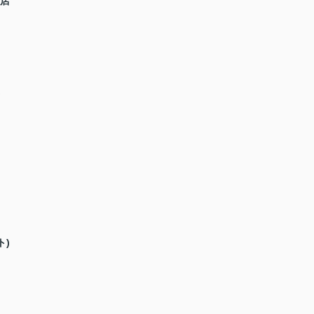
条店
ト)