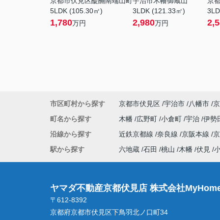
京都市伏見区醍醐南端山町
宇治市木幡御蔵山
京
5LDK (105.30㎡)
3LDK (121.33㎡)
3LD
1,780
2,980
2,
万円
万円
市区町村から探す
京都市伏見区
宇治市
八幡市
京
町名から探す
木幡
広野町
小倉町
宇治
伊勢
沿線から探す
近鉄京都線
奈良線
京阪本線
駅から探す
六地蔵
石田
桃山
木幡
伏見
ヤマダ不動産京都伏見店 株式会社MyHome
〒612-8392
京都府京都市伏見区下鳥羽北ノ口町34