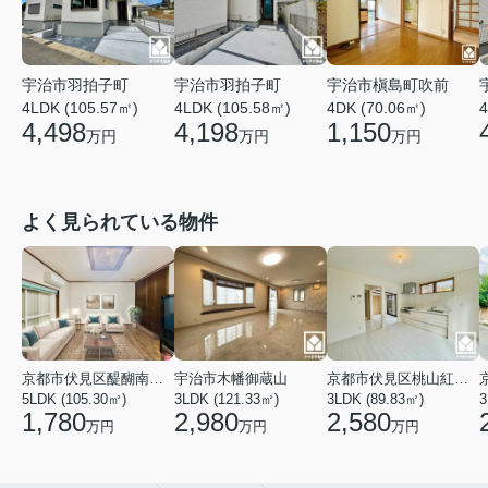
宇治市羽拍子町
宇治市羽拍子町
宇治市槇島町吹前
4LDK (105.57㎡)
4LDK (105.58㎡)
4DK (70.06㎡)
4
4,498
4,198
1,150
万円
万円
万円
よく見られている物件
京都市伏見区醍醐南端山町
宇治市木幡御蔵山
京都市伏見区桃山紅雪町
5LDK (105.30㎡)
3LDK (121.33㎡)
3LDK (89.83㎡)
3
1,780
2,980
2,580
万円
万円
万円