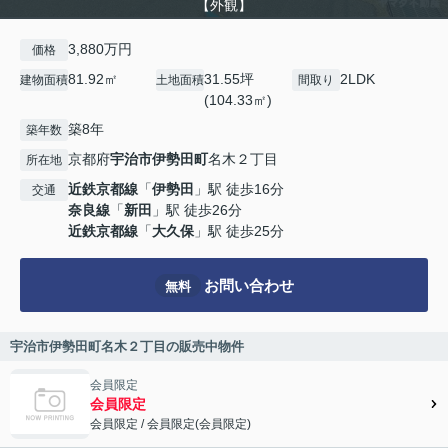
【外観】
3,880万円
価格
81.92㎡
31.55坪
2LDK
建物面積
土地面積
間取り
(104.33㎡)
築8年
築年数
京都府
宇治市
伊勢田町
名木２丁目
所在地
近鉄京都線
「
伊勢田
」駅 徒歩16分
交通
奈良線
「
新田
」駅 徒歩26分
近鉄京都線
「
大久保
」駅 徒歩25分
お問い合わせ
無料
宇治市伊勢田町名木２丁目の販売中物件
会員限定
会員限定
会員限定
/
会員限定
(
会員限定
)