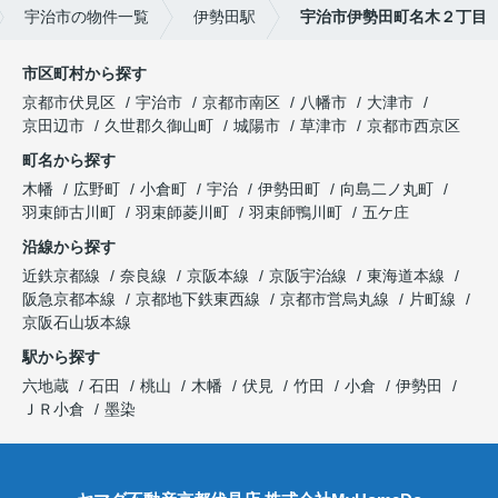
宇治市の物件一覧
伊勢田駅
宇治市伊勢田町名木２丁目
市区町村から探す
京都市伏見区
宇治市
京都市南区
八幡市
大津市
京田辺市
久世郡久御山町
城陽市
草津市
京都市西京区
町名から探す
木幡
広野町
小倉町
宇治
伊勢田町
向島二ノ丸町
羽束師古川町
羽束師菱川町
羽束師鴨川町
五ケ庄
沿線から探す
近鉄京都線
奈良線
京阪本線
京阪宇治線
東海道本線
阪急京都本線
京都地下鉄東西線
京都市営烏丸線
片町線
京阪石山坂本線
駅から探す
六地蔵
石田
桃山
木幡
伏見
竹田
小倉
伊勢田
ＪＲ小倉
墨染