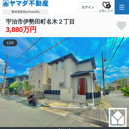
0
ログイン
お気に入り
宇治市伊勢田町名木２丁目
3,880万円
1
/
29