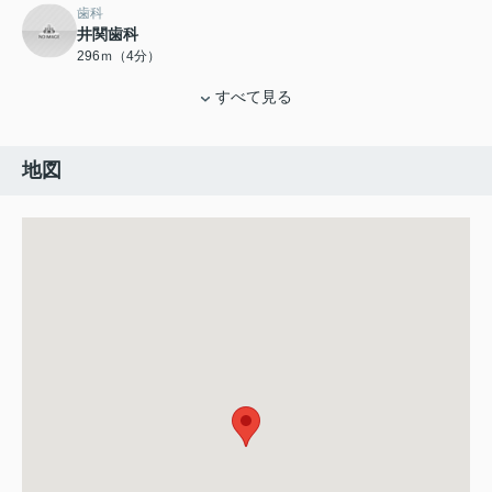
歯科
井関歯科
296ｍ（4分）
すべて見る
地図